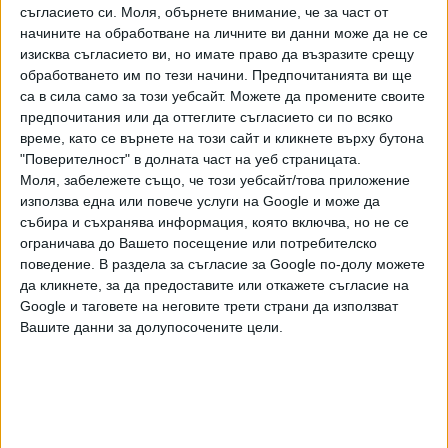
съгласието си.
Моля, обърнете внимание, че за част от
начините на обработване на личните ви данни може да не се
Като бягство от отговорност той определи решението
изисква съгласието ви, но имате право да възразите срещу
на парламента да прехвърли върху Централната
обработването им по тези начини. Предпочитанията ви ще
избирателна комисия (ЦИК) задачите по придобиването
са в сила само за този уебсайт. Можете да промените своите
на хилядите устройства за гласуване и цялата
предпочитания или да оттеглите съгласието си по всяко
организация на машинния вот.
време, като се върнете на този сайт и кликнете върху бутона
"Поверителност" в долната част на уеб страницата.
Държавният глава се противопостави и на
приетата
Моля, забележете също, че този уебсайт/това приложение
промяна в закона за референдумите
, която позволява
използва една или повече услуги на Google и може да
събира и съхранява информация, която включва, но не се
чрез национални допитвания да бъдат решавани въпроси
ограничава до Вашето посещение или потребителско
от компетентността на Велико Народно събрание (ВНС).
поведение. В раздела за съгласие за Google по-долу можете
По думите му така неоправдано се смесват две
да кликнете, за да предоставите или откажете съгласие на
конституционно установени форми на гражданско
Google и таговете на неговите трети страни да използват
участие в държавната власт. "Сама за себе си такава
Вашите данни за долупосочените цели.
промяна очевидно не създава реален ефект от
гражданското участие в референдум по такива въпроси,
а само залага несигурност и непредвидимост при
евентуалното му провеждане", изтъкна Радев.