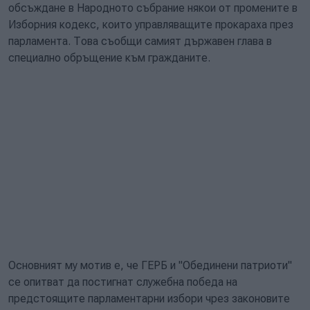
обсъждане в Народното събрание някои от промените в
Изборния кодекс, които управляващите прокараха през
парламента. Това съобщи самият държавен глава в
специално обръщение към гражданите.
Основният му мотив е, че ГЕРБ и "Обединени патриоти"
се опитват да постигнат служебна победа на
предстоящите парламентарни избори чрез законовите