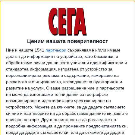
поправки.
Радев напомни за продължаващите граждански
протести и упоритият отказ на правителството да се
съобрази с искането им за оставка. "Изборите са
фундаментът на всяка демокрация ... Отказът на властта
Ценим вашата поверителност
да чуе гласа на гражданството удължава агонията. В тази
Ние и нашите 1541
партньори
съхраняваме и/или имаме
ситуация кабинетът не управлява, а търси избягването
достъп до информация на устройство, като бисквитки, и
на политическата и правна отговорност за
обработваме лични данни, като уникални идентификатори и
многобройните скандали, белязали последните години",
стандартна информация, изпратена от устройство за
посочи той. По думите му същата цел преследват и
персонализирана реклама и съдържание, измерване на
промените в Изборния кодекс.
рекламата и съдържанието, изследване на аудиторията и
развитие на услуги.
С ваше разрешение ние и партньорите
Основен проблем според държавния глава се явява
ни може да използваме точни данни за географско
заложената от управляващите възможност в закона
да
позициониране и идентификация чрез сканиране на
се гласува и с хартиени бюлетини, и с машини
, което
устройството. Можете да кликнете, за да дадете съгласието
обезсмисля машинния вот. "Тези решения трудно могат
си ние и партньорите ни да обработваме данните ви, както е
описано по-горе. Друга възможност е да разгледате по-
да се обяснят с друго освен с желанието да се отворят
подробна информация и да промените предпочитанията си,
достатъчно възможности за хаос и изборни манипулации
преди да дадете съгласието си, или да откажете да дадете
в полза на управляващите", смята президентът.