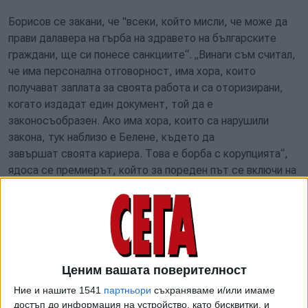
Борисов се закани, че "всеки, който мисли, че може да
прави далавера на гърба на здравето на българските
граждани, ще си понесе санкциите“. „Винаги съм считал,
че има персонална отговорност, има хора, които
получават заплата за своята работа и са оторизирани,
когато издадат един документ, той да е
законосъобразен. Ако има хора, които са нарушили
закона, тук наблизо е Белене, където да
завършат своята кариера. Това е борба с корупцията“,
ядоса се премиерът, който за пореден път се включи на
живо на страницата си във Фейсбук.
Окръжният прокурор на Плевен Ваня Савова заяви от
своя страна пред Би Ти Ви, че депото в Плевен "видимо"
нарушава изискванията за съхранение на боклуци. От
МВР съобщиха преди ден, че са провели мащабна акция,
Ценим вашата поверителност
при която е проверен завод за отпадъци заради
Ние и нашите 1541
партньори
съхраняваме и/или имаме
съмнения за незаконен трафик на 9000 тона смет. Към
достъп до информация на устройство, като бисквитки, и