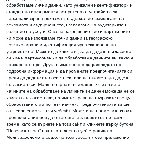
момента е ясно, че въпросните отпадъци са пристигнали
обработваме лични данни, като уникални идентификатори и
от Италия по море.
стандартна информация, изпратена от устройство за
персонализирана реклама и съдържание, измерване на
На разпит са привикани четирима служители на РИОСВ -
рекламата и съдържанието, изследване на аудиторията и
Плевен, които са изготвяли протоколите, че на депото
развитие на услуги.
С ваше разрешение ние и партньорите
всичко е наред. Савова уточни, че "видимите" нарушения
ни може да използваме точни данни за географско
позициониране и идентификация чрез сканиране на
се изразявали в това, че отпадъкът е в разпръснато
устройството. Можете да кликнете, за да дадете съгласието
състояние в двора на бивш завод, където няма ток и
си ние и партньорите ни да обработваме данните ви, както е
вода, нито машини за преработка. "За депото има
описано по-горе. Друга възможност е да разгледате по-
разрешение от РИОСВ и разрешение за внос от зам.-
подробна информация и да промените предпочитанията си,
министър на околната среда и водите. Проверява се и
преди да дадете съгласието си, или да откажете да дадете
разрешение за опасни отпадъци", коментира още
съгласието си.
Моля, обърнете внимание, че за част от
окръжният прокурор.
начините на обработване на личните ви данни може да не се
изисква съгласието ви, но имате право да възразите срещу
Държавното обвинение проверява данни за съставяне на
обработването им по тези начини. Предпочитанията ви ще
документи с невярно съдържание във връзка с 9-те
са в сила само за този уебсайт. Можете да промените своите
предпочитания или да оттеглите съгласието си по всяко
хиляди тона боклук, открити в база на "Феникс Плевен
време, като се върнете на този сайт и кликнете върху бутона
ЕООД", се казва в информация на БНТ. Разследващите
"Поверителност" в долната част на уеб страницата.
подозират, че част от документите, с които фирмата е
Моля, забележете също, че този уебсайт/това приложение
внесла боклука от Италия удостоверяват неверни