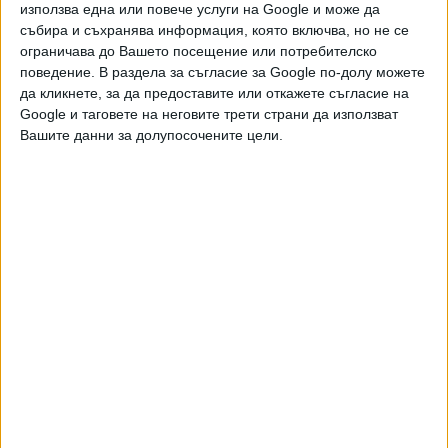
използва една или повече услуги на Google и може да
данни. Проверява се дали това не е направено от
събира и съхранява информация, която включва, но не се
служители в РИОСВ-Плевен.
ограничава до Вашето посещение или потребителско
поведение. В раздела за съгласие за Google по-долу можете
Кметът на Плевен Георг Спартански каза, че не е
да кликнете, за да предоставите или откажете съгласие на
възможно тецът в града да гори въпросния боклук. "Той
Google и таговете на неговите трети страни да използват
работи на газ и няма инсталация да гори отпадъци", заяви
Вашите данни за долупосочените цели.
той пред БНР.
Междувременно МВР обеща да пита италианските
власти дали боклукът, който се гори у нас, има общо с
италианската мафия Ндрангета. "Изпратили сме
официално запитване до италианските власти по
каналите за международно оперативно полицейско
сътрудничество дали тези боклуци, които се
обработват в България, имат нещо общо с операцията,
която беше проведена по задържане на членове на
мафията, които се занимават с този вид дейност",
коментира главният секретар на МВР Ивайло Иванов.