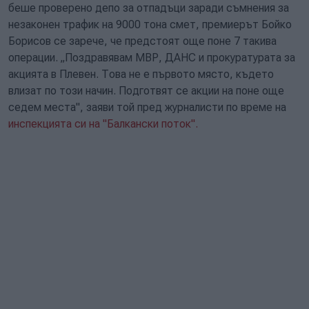
беше проверено депо за отпадъци заради съмнения за
незаконен трафик на 9000 тона смет, премиерът Бойко
Борисов се зарече, че предстоят още поне 7 такива
операции. „Поздравявам МВР, ДАНС и прокуратурата за
акцията в Плевен. Това не е първото място, където
влизат по този начин. Подготвят се акции на поне още
седем места", заяви той пред журналисти по време на
инспекцията си на "Балкански поток".