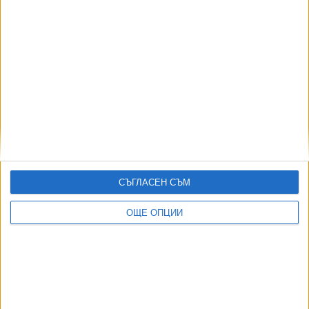
21 Юли 2026
МВР спипа шеф и "мулета", крадящи коли от
Германия
12 Юли 2026
Италия експулсира руски аташета, интересували
СЪГЛАСЕН СЪМ
се и от НАТО у нас
09 Юли 2026
ОЩЕ ОПЦИИ
Още по темата
ОЩЕ НОВИНИ ОТ БЪЛГАРИЯ