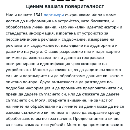
прокурор Иван Гешев пише докторантура.
Ценим вашата поверителност
Кандидатът има интересна
биография
.
Ние и нашите 1541
партньори
съхраняваме и/или имаме
достъп до информация на устройство, като бисквитки, и
През 2009 г. Илиев нашумя, след като като градски
обработваме лични данни, като уникални идентификатори и
стандартна информация, изпратена от устройство за
обвинител извърши проверката, която установи, че
персонализирана реклама и съдържание, измерване на
изданията на лидера на ДПС - НН Делян Пеевски –
рекламата и съдържанието, изследване на аудиторията и
"Монитор", "Телеграф" и "Политика", първоначално са
развитие на услуги.
С ваше разрешение ние и партньорите
придобити от майка му Ирена Кръстева през 2007 г. с
ни може да използваме точни данни за географско
кредит от Корпоративна търговска банка (КТБ). Ангел
позициониране и идентификация чрез сканиране на
Илиев постанови отказ да образува разследване за
устройството. Можете да кликнете, за да дадете съгласието
произхода на капитала на "Нова българска медийна група
си ние и партньорите ни да обработваме данните ви, както е
описано по-горе. Друга възможност е да разгледате по-
холдинг". Документът е публикуван от сайта "
Биволъ
".
подробна информация и да промените предпочитанията си,
Прокурор Илиев е в Софийската градска прокуратура до
преди да дадете съгласието си, или да откажете да дадете
съгласието си.
Моля, обърнете внимание, че за част от
юли 2012 г., когато е избран за апелативен прокурор на
начините на обработване на личните ви данни може да не се
София и остава такъв до март 2013 г. Няколко години по-
изисква съгласието ви, но имате право да възразите срещу
късно вече работи във Върховната административна
обработването им по тези начини. Предпочитанията ви ще
прокуратура.
са в сила само за този уебсайт. Можете да промените своите