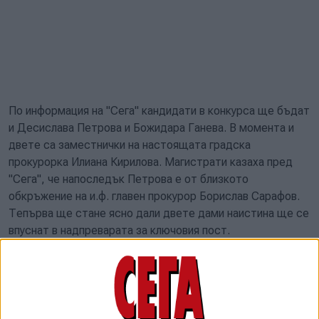
По информация на "Сега" кандидати в конкурса ще бъдат
и Десислава Петрова и Божидара Ганева. В момента и
двете са заместнички на настоящата градска
прокурорка Илиана Кирилова. Магистрати казаха пред
"Сега", че напоследък Петрова е от близкото
обкръжение на и.ф. главен прокурор Борислав Сарафов.
Тепърва ще стане ясно дали двете дами наистина ще се
впуснат в надпреварата за ключовия пост.
Колкото до Илиев, той е възпитаник на Югозападния
университет в Благоевград, откъдето юридическа
диплома има самият санкциониран за корупция от САЩ и
Великобритания Делян Пеевски, а бившият главен