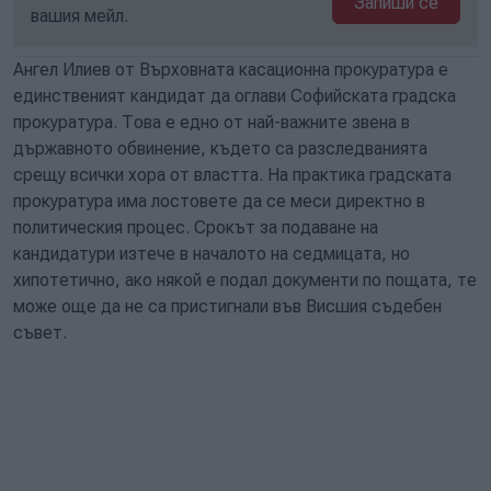
Запиши се
вашия мейл.
Ангел Илиев от Върховната касационна прокуратура е
единственият кандидат да оглави Софийската градска
прокуратура. Това е едно от най-важните звена в
държавното обвинение, където са разследванията
срещу всички хора от властта. На практика градската
прокуратура има лостовете да се меси директно в
политическия процес. Срокът за подаване на
кандидатури изтече в началото на седмицата, но
хипотетично, ако някой е подал документи по пощата, те
може още да не са пристигнали във Висшия съдебен
съвет.