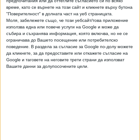
предпочитания или да оттеглите съгласието си по всяко
"Лекс"
припомня, че Илиев подаде оставка като шеф на
време, като се върнете на този сайт и кликнете върху бутона
апелативната прокуратура след скандал, свързан с
"Поверителност" в долната част на уеб страницата.
делото САПАРД. Тогавашният главен прокурор Сотир
Моля, забележете също, че този уебсайт/това приложение
Цацаров поиска срещу Илиев да бъде образувано
използва една или повече услуги на Google и може да
дисциплинарно производство за това, че в нарушение на
събира и съхранява информация, която включва, но не се
ограничава до Вашето посещение или потребителско
случайния подбор посочил колегата си Стойчо Ненков
поведение. В раздела за съгласие за Google по-долу можете
като обвинител, който да се яви пред Софийския
да кликнете, за да предоставите или откажете съгласие на
апелативен съд по делото САПАРД с подсъдими Марио
Google и таговете на неговите трети страни да използват
Николов и Людмил Стойков. Ненков оттегля касационния
Вашите данни за долупосочените цели.
протест и делото срещу Марио Николов и Людмил
Стойков приключва. Заради това Стойчо Ненков беше
обвинен, но впоследствие беше изцяло оправдан от
съда. А след гласуваната от ВСС оставка, Ангел Илиев
остана редови прокурор в САП. През септември 2013 г.
той е повишен във Върховната административна
прокуратура (ВАП).
През 2020 г. за месец и половина е и.ф. шеф на
Специализираната прокуратура, след което отново се