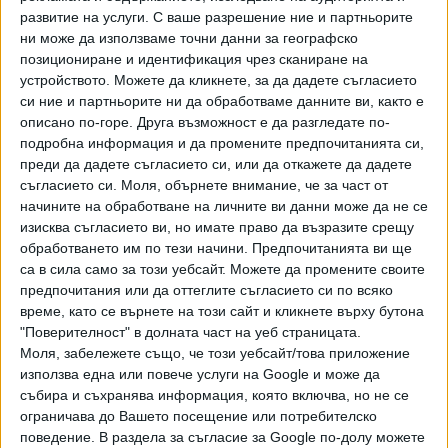
предложени от кабинета. В
огромния законопроект
– над
развитие на услуги.
С ваше разрешение ние и партньорите
200 страници, бяха разписани разнообразни новости,
ни може да използваме точни данни за географско
включително и такива, засягащи отношенията между
позициониране и идентификация чрез сканиране на
устройството. Можете да кликнете, за да дадете съгласието
доставчиците на мобилни услуги и интернет и
си ние и партньорите ни да обработваме данните ви, както е
потребителите. Управляващите твърдят, че това се
описано по-горе. Друга възможност е да разгледате по-
направи, за да се защитят по-добре правата на крайните
подробна информация и да промените предпочитанията си,
ползватели. Дали това е така, предстои да се види.
преди да дадете съгласието си, или да откажете да дадете
съгласието си.
Моля, обърнете внимание, че за част от
Почти никакво обществено внимание не получиха важни
начините на обработване на личните ви данни може да не се
промени в Закона за енергетиката, които могат да
изисква съгласието ви, но имате право да възразите срещу
изменят сериозно картата на енергийния пазар в
обработването им по тези начини. Предпочитанията ви ще
България. На Комисията за енергийно и водно регулиране
са в сила само за този уебсайт. Можете да промените своите
(КЕВР)
беше позволено
да лицензира оператори на
предпочитания или да оттеглите съгласието си по всяко
време, като се върнете на този сайт и кликнете върху бутона
"затворени енергийни мрежи", които ще се настаняват
"Поверителност" в долната част на уеб страницата.
на териториите на вече действащите енергийни
Моля, забележете също, че този уебсайт/това приложение
доставчици. Възможността за преразпределение на
използва една или повече услуги на Google и може да
пазара в полза на нови играчи силно разтревожи
събира и съхранява информация, която включва, но не се
компаниите в бранша, които предупредиха, че могат да
ограничава до Вашето посещение или потребителско
възникнат конфликти между тях и държавата.
поведение. В раздела за съгласие за Google по-долу можете