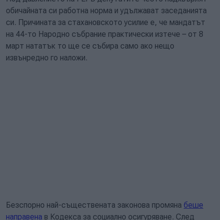
обичайната си работна норма и удължават заседанията
си. Причината за стахановското усилие е, че мандатът
на 44-то Народно събрание практически изтече – от 8
март нататък то ще се събира само ако нещо
извънредно го наложи.
Безспорно най-съществената законова промяна
беше
направена
в Кодекса за социално осигуряване. След