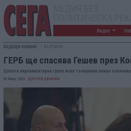
МЕДИЯ БЕЗ
ПОЛИТИЧЕСКА РЕ
Видео
На
ВОДЕЩИ НОВИНИ
БЪЛГАРИЯ
ГЕРБ ще спасява Гешев през К
Цялата парламентарна група иска тълкуване какво означав
02 Февр. 2023
ДОРОТЕЯ ДАЧКОВА