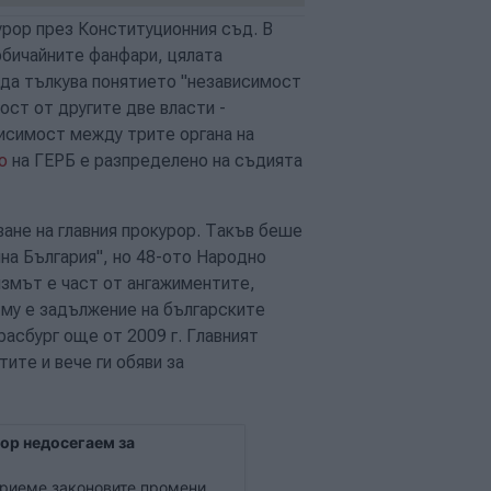
урор през Конституционния съд. В
обичайните фанфари, цялата
 да тълкува понятието "независимост
ост от другите две власти -
висимост между трите органа на
о
на ГЕРБ е разпределено на съдията
ане на главния прокурор. Такъв беше
на България", но 48-ото Народно
измът е част от ангажиментите,
 му е задължение на българските
расбург още от 2009 г. Главният
ите и вече ги обяви за
ор недосегаем за
приеме законовите промени,