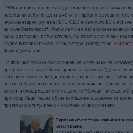
ГЕРБ ще опита да спаси недосегаемостта на главния прок
последния работен ден на 48-ото Народно събрание, без 
парламентарна група на ГЕРБ-СДС е сезирала КС с искане
на съдебната власт". Въпросът им е дали освен независим
законодателна и изпълнителна, понятието включва и неза
съдебната власт - съд, прокуратура и следствие.
Исканет
Филип Димитров.
То явно има връзка със специалния механизъм за разследв
предложен от служебното правителство и от "Демократич
събрание стигна само до първо четене на проекта. Механ
поети от България в плана за възстановяване. Приемането
власти и след решението по делото "Колеви" на съда в Ст
прокурор Иван Гешев обаче изобщо не е доволен от проект
противоконституционни и насочени лично към него.
Парламентът остави главния прокур
разследване
И този парламент няма да успее да 