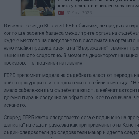
които уреждат специален механизъм
главния прокурор. Правната комисия
31 Яну. 2023
проекти за промяна в Закона за съде
процесуалния кодекс.
В искането си до КС сега ГЕРБ обяснява, че предстои па
която ще засегне баланса между трите органа на съдебнат
къде е мястото на следствието в системата на органите 
явно имайки предвид идеята на "Възраждане" главният про
националното следствие. В момента директорът на национ
прокурор, т.е. подчинен на главния.
ГЕРБ припомнят модела на съдебната власт от периода на
който прокурорите и следователите са били към съда. "Н
имало забележки към съдебната власт, а нейният авторит
документирани сведения за обратното. Което означава, че
искането.
Според ГЕРБ както следствието сега е подчинено на проку
шапката" на съда и разказва как при приемането на Констит
съдии-следователи до следователи макар и идеята следс