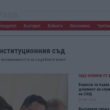
КЛАМА
блюдател
България
Войната
Икономика
Чужби
онституционния съд
а независимостта на съдебната власт
ОЩЕ НОВИНИ ОТ 
Борисов за първи 
документ на служ
на САЩ
02 Авг. 2026
Въстанали срещу