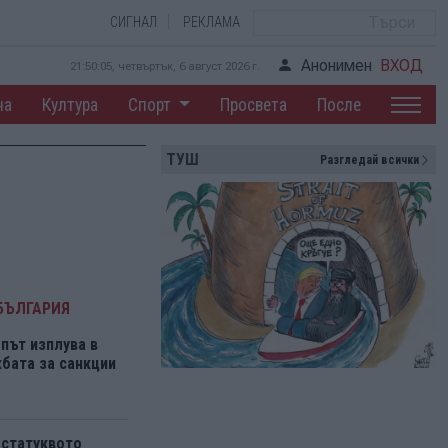
СИГНАЛ
РЕКЛАМА
Анонимен
ВХОД
21:50:06, четвъртък, 6 август 2026 г.
на
Култура
Спорт
Просвета
После
ТУШ
Разгледай всички
БЪЛГАРИЯ
път изплува в
бата за санкции
 статуквото