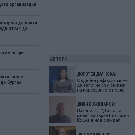
оха организация
осъдена да плати
ади отказ да
ромени при
АВТОРИ
ДОРОТЕЯ ДАЧКОВА:
нски военен
Съдебна реформа може
 до Бургас
да започне със снимки
на консервите от село
ДИЯН БОЖИДАРОВ:
Принципът "Да не се
мина" забърка Благомир
Коцев в нов скандал
ЛЮДМИЛ ИЛИЕВ: