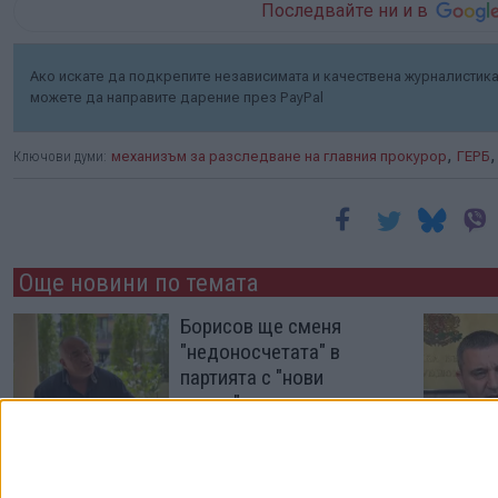
Последвайте ни и в
Ако искате да подкрепите независимата и качествена журналистика 
можете да направите дарение през PayPal
,
Ключови думи:
механизъм за разследване на главния прокурор
ГЕРБ
Още новини по темата
Борисов ще сменя
"недоносчетата" в
партията с "нови
умове"
05 Авг. 2026