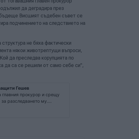
 от тогавашния главен прокурор
родължил да деградира през
в бъдеще Висшият съдебен съвет се
тира подчинението на следствието на
а структура не бяха фактически
омента някои животрептущи въпроси,
"Кой да преследва корупцията по
а да са се решили от само себе си",
 защити Гешев
а главния прокурор и срещу
 за разследването му.
жда предложенията за
 власт, които регламентират