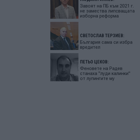
Завоят на ПБ към 2021 г.
не замества липсващата
изборна реформа
СВЕТОСЛАВ ТЕРЗИЕВ:
България сама си избра
вредител
ПЕТЬО ЦЕКОВ:
Феновете на Радев
станаха "луди калинки"
от лупингите му