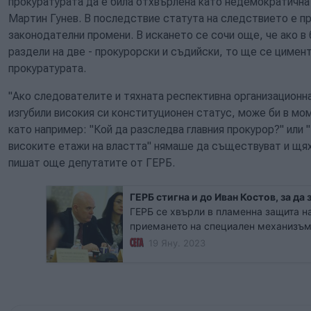
прокуратурата да е била отхвърлена като недемократична
Мартин Гунев. В последствие статута на следствието е п
законодателни промени. В искането се сочи още, че ако 
раздели на две - прокурорски и съдийски, то ще се цимен
прокуратурата.
"Ако следователите и тяхната респективна организационн
изгубили високия си конституционен статус, може би в м
като например: "Кой да разследва главния прокурор?" или 
високите етажи на властта" нямаше да съществуват и щях
пишат още депутатите от ГЕРБ.
ГЕРБ стигна и до Иван Костов, за да
ГЕРБ се хвърли в пламенна защита н
приемането на специален механизъм
Правната комисия в момента разгле
19 Яну. 2023
промени в НПК и Закона за съдебната
тази процедура.