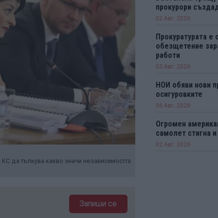
прокурори създад
02 Авг. 2026
Прокуратурата е 
обезщетение зар
работи
03 Авг. 2026
НОИ обяви нови п
осигуровките
06 Авг. 2026
Огромен америка
самолет стигна и
02 Авг. 2026
 КС да тълкува какво значи независимостта
Запиши се