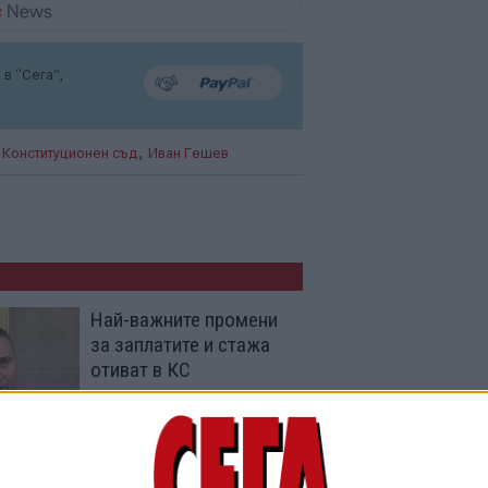
в “Сега”,
,
,
Конституционен съд
Иван Гешев
Най-важните промени
за заплатите и стажа
отиват в КС
31 Юли 2026