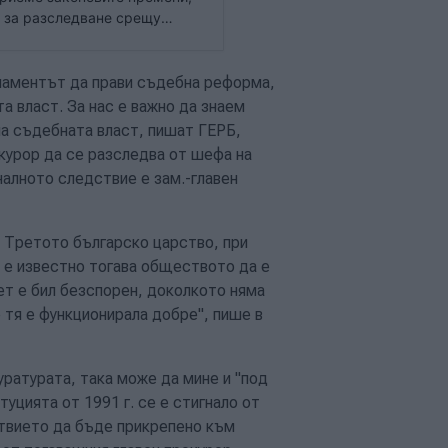
 за разследване срещу
 днес само обедини отделните
бната власт и Наказателно-
рламентът да прави съдебна реформа,
а власт. За нас е важно да знаем
на съдебната власт, пишат ГЕРБ,
курор да се разследва от шефа на
алното следствие е зам.-главен
 Третото българско царство, при
е е известно тогава обществото да е
ет е бил безспорен, доколкото няма
 тя е функционирала добре", пише в
ратурата, така може да мине и "под
уцията от 1991 г. се е стигнало от
твието да бъде прикрепено към