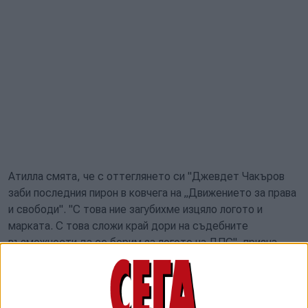
Атилла смята, че с оттеглянето си "Джевдет Чакъров
заби последния пирон в ковчега на „Движението за права
и свободи". "С това ние загубихме изцяло логото и
марката. С това сложи край дори на съдебните
възможности да се борим за логото на ДПС", призна
още той
Атилла обясни, че предателството на Чакъров е било
голяма изненада и че поведението му след Нова година е