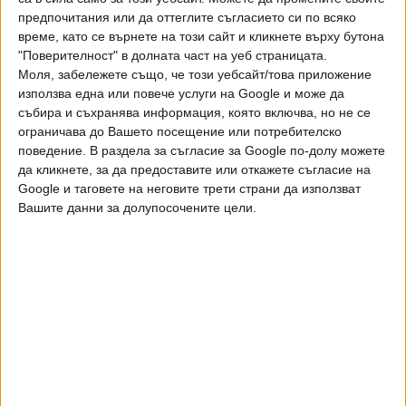
предпочитания или да оттеглите съгласието си по всяко
„Няма да повтаряме стария модел – ще имаме нова
време, като се върнете на този сайт и кликнете върху бутона
партия, с нова визия, с мандатност и демократичност, с
"Поверителност" в долната част на уеб страницата.
качествени хора и – най-важното – абсолютно без
Моля, забележете също, че този уебсайт/това приложение
зависимости“, каза Атилла.
използва една или повече услуги на Google и може да
събира и съхранява информация, която включва, но не се
Последвайте ни и в
ограничава до Вашето посещение или потребителско
поведение. В раздела за съгласие за Google по-долу можете
да кликнете, за да предоставите или откажете съгласие на
Ако искате да подкрепите независимата
Google и таговете на неговите трети страни да използват
и качествена журналистика в “Сега”,
Вашите данни за долупосочените цели.
можете да направите дарение през
PayPal
,
Ключови думи:
Юджел Атилла
Ахмед Доган
Още новини по темата