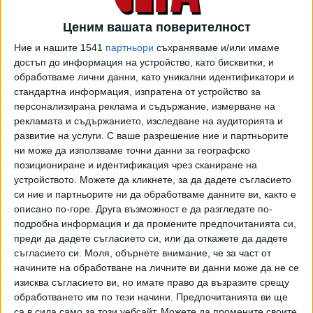
било странно. Той обяви, че вече е открит пътят за нов
Ценим вашата поверителност
политически проект, за който се говори още от ноември
миналата година:
Ние и нашите 1541
партньори
съхраняваме и/или имаме
достъп до информация на устройство, като бисквитки, и
„След всичко, което се случи, и щетите, които си
обработваме лични данни, като уникални идентификатори и
нанесоха двете фракции, може би е най-добре да
стандартна информация, изпратена от устройство за
тръгнем на чисто. Новото поколение го иска така. Доган
персонализирана реклама и съдържание, измерване на
рекламата и съдържанието, изследване на аудиторията и
не гледаше отрицателно на тази идея. Въпросът е, че
развитие на услуги.
С ваше разрешение ние и партньорите
всички искахме да се преборим за марката ДПС, но се
ни може да използваме точни данни за географско
вижда, че я губим“.
позициониране и идентификация чрез сканиране на
устройството. Можете да кликнете, за да дадете съгласието
Той допълни: „Това е краят на проекта ДПС – 35-
си ние и партньорите ни да обработваме данните ви, както е
годишен проект с всичките му грешки и заслуги. Д-р
описано по-горе. Друга възможност е да разгледате по-
Ахмед Доган остава нашата жива връзка с онази
подробна информация и да промените предпочитанията си,
история – историята на нашия народ. Той е една от
преди да дадете съгласието си, или да откажете да дадете
легендите, която ще пренесе моста от ДПС в нова
съгласието си.
Моля, обърнете внимание, че за част от
форма – под друго лого. Съгласен е и дава път на
начините на обработване на личните ви данни може да не се
изисква съгласието ви, но имате право да възразите срещу
младото поколение да поеме щафетата и ще го
обработването им по тези начини. Предпочитанията ви ще
подкрепи“.
са в сила само за този уебсайт. Можете да промените своите