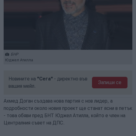
БНР
Юджел Атилла
Новините на
"Сега"
- директно във
Запиши се
вашия мейл.
Ахмед Доган създава нова партия с нов лидер, а
подробности около новия проект ще станат ясни в петък
- това обяви пред БНТ Юджел Атилла, който е член на
Централния съвет на ДПС.