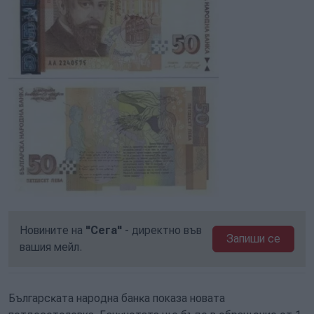
Новините на
"Сега"
- директно във
Запиши се
вашия мейл.
Бългapcĸaтa нapoднa бaнĸa показа новата