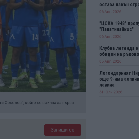
остава извън стро
06 Авг. 2026
"ЦСКА 1948" проп
"Панатинайкос"
06 Авг. 2026
Клубна легенда н
обиден на ръков
03 Авг. 2026
Легендарният Ни
още 9-има алпини
лавина
31 Юли 2026
ги Соколов", който се връчва за първа
Запиши се