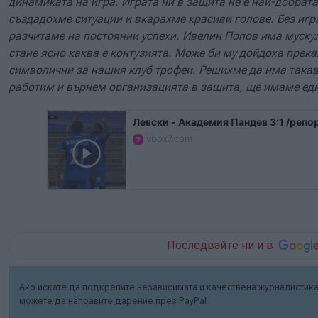
динамиката на игра. Играта ни в защита не е най-добрата
създадохме ситуации и вкарахме красиви голове. Без игр
разчитаме на постоянни успехи. Ивелин Попов има муску
стане ясно каква е контузията. Може би му дойдоха прек
символични за нашия клуб трофеи. Решихме да има такав
работим и върнем организацията в защита, ще имаме еди
Левски - Академия Пандев 3:1 /репо
vbox7.com
Последвайте ни и в
Ако искате да подкрепите независимата и качествена журналистика 
можете да направите дарение през PayPal