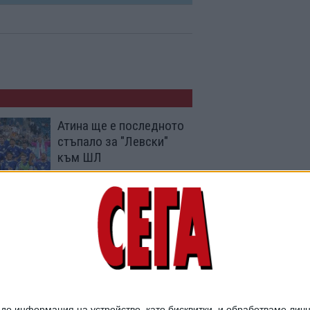
Атина ще е последното
стъпало за "Левски"
към ШЛ
03 Авг. 2026
Острие на "Левски" пак
се контузи
31 Юли 2026
о информация на устройство, като бисквитки, и обработваме личн