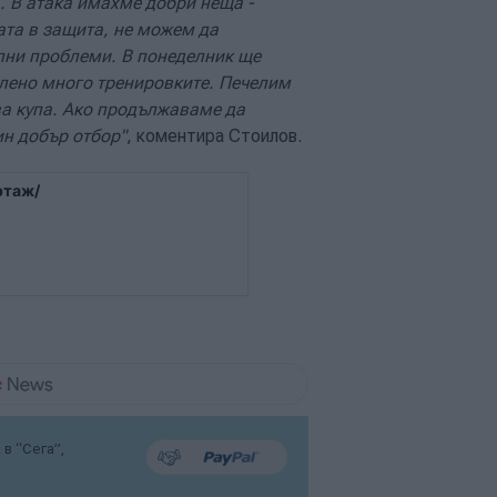
. В атака имахме добри неща -
ата в защита, не можем да
лни проблеми. В понеделник ще
алено много тренировките. Печелим
а купа. Ако продължаваме да
н добър отбор"
, коментира Стоилов.
ртаж/
в “Сега”,