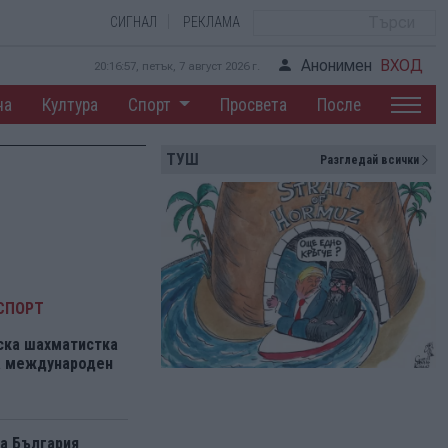
СИГНАЛ
РЕКЛАМА
Анонимен
ВХОД
20:16:57, петък, 7 август 2026 г.
на
Култура
Спорт
Просвета
После
ТУШ
Разгледай всички
СПОРТ
ска шахматистка
на международен
а България