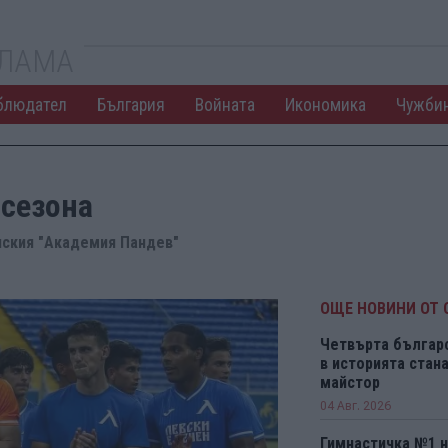
КЛАМА
блюдател
България
Войната
Икономика
Чужби
 сезона
нския "Академия Пандев"
ОЩЕ НОВИНИ ОТ 
Четвърта българ
в историята ста
майстор
04 Авг. 2026
Гимнастичка №1 н