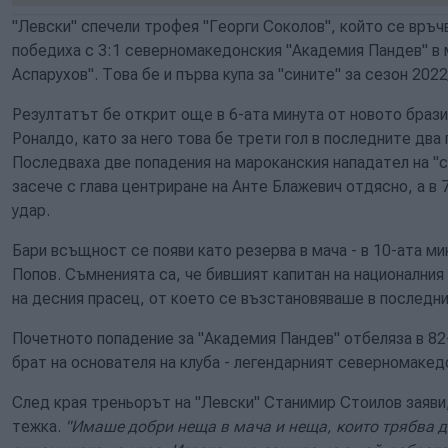
"Левски" спечели трофея "Георги Соколов", който се връчв
победиха с 3:1 северномакедонския "Академия Пандев" в м
Аспарухов". Това бе и първа купа за "сините" за сезон 2022
Резултатът бе открит още в 6-ата минута от новото брази
Роналдо, като за него това бе трети гол в последните два
Последваха две попадения на мароканския нападател на "си
засече с глава центриране на Анте Блажевич отдясно, а в 
удар.
Бари всъщност се появи като резерва в мача - в 10-ата ми
Попов. Съмненията са, че бившият капитан на националния
на десния прасец, от което се възстановяваше в последн
Почетното попадение за "Академия Пандев" отбеляза в 82
брат на основателя на клуба - легендарният северномаке
След края треньорът на "Левски" Станимир Стоилов заяви,
тежка.
"Имаше добри неща в мача и неща, които трябва 