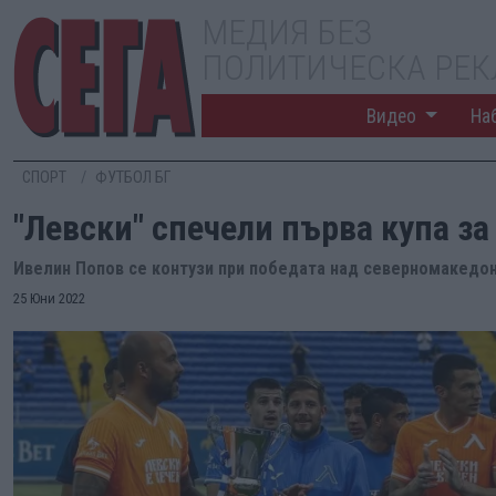
МЕДИЯ БЕЗ
ПОЛИТИЧЕСКА РЕ
Видео
На
СПОРТ
ФУТБОЛ БГ
"Левски" спечели първа купа за
Ивелин Попов се контузи при победата над северномакедо
25 Юни 2022