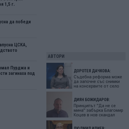
я 1,5 г.
усна да победи
апусна ЦСКА,
одството
АВТОРИ
рмал Пурджа и
ДОРОТЕЯ ДАЧКОВА:
сти загинаха под
Съдебна реформа може
да започне със снимки
на консервите от село
ДИЯН БОЖИДАРОВ:
Принципът "Да не се
мина" забърка Благомир
Коцев в нов скандал
ЛЮДМИЛ ИЛИЕВ: