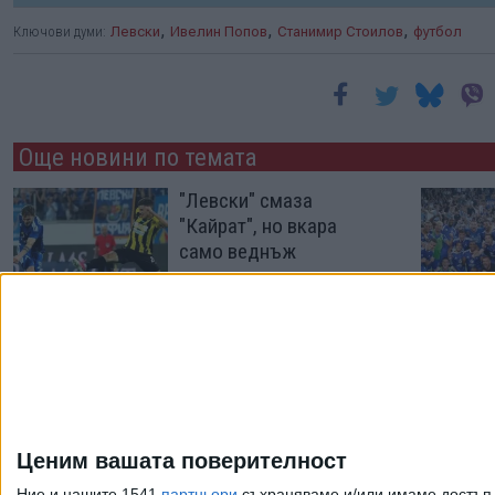
,
,
,
Ключови думи:
Левски
Ивелин Попов
Станимир Стоилов
футбол
Още новини по темата
"Левски" смаза
"Кайрат", но вкара
само веднъж
04 Авг. 2026
"Левски" е вече 3 от 3 в
Първа лига
01 Авг. 2026
Ценим вашата поверителност
Ние и нашите 1541
партньори
съхраняваме и/или имаме достъп д