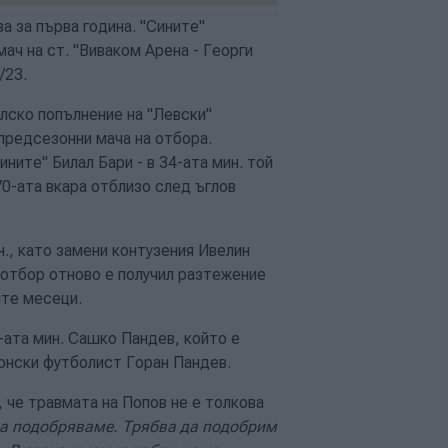
а за първа година. "Сините"
ач на ст. "Виваком Арена - Георги
/23.
лско попълнение на "Левски"
 предсезонни мача на отбора.
ните" Билал Бари - в 34-ата мин. той
70-ата вкара отблизо след ъглов
н., като замени контузения Ивелин
 отбор отново е получил разтежение
ите месеци.
-ата мин. Сашко Пандев, който е
донски футболист Горан Пандев.
 че травмата на Попов не е толкова
да подобряваме. Трябва да подобрим