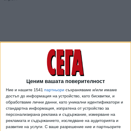
Ценим вашата поверителност
"Ние, от БФС, смятаме, че тази фиксация върху
Ние и нашите 1541
партньори
съхраняваме и/или имаме
евентуални инциденти по време на мача в София е
достъп до информация на устройство, като бисквитки, и
изключително несправедлива спрямо българските
обработваме лични данни, като уникални идентификатори и
привърженици, българското общество и спрямо
стандартна информация, изпратена от устройство за
огромните усилия на БФС да осигури безпрепятственото
персонализирана реклама и съдържание, измерване на
рекламата и съдържанието, изследване на аудиторията и
провеждане на двубоя", пише Михайлов.
развитие на услуги.
С ваше разрешение ние и партньорите