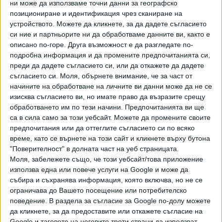
Той споменава и перманентните проблеми с расизма в
ни може да използваме точни данни за географско
позициониране и идентификация чрез сканиране на
Англия и посочва, че в мачовете на българския
устройството. Можете да кликнете, за да дадете съгласието
национален отбор няма нито един регистриран инцидент,
си ние и партньорите ни да обработваме данните ви, както е
свързан с расизъм. Точно за мача с Англия обаче
описано по-горе. Друга възможност е да разгледате по-
обособена част за 5000 зрители на ст. "Васил Левски"
подробна информация и да промените предпочитанията си,
ще бъде затворена заради расистки прояви по време на
преди да дадете съгласието си, или да откажете да дадете
срещите с Косово и Чехия по-рано през годината.
съгласието си.
Моля, обърнете внимание, че за част от
начините на обработване на личните ви данни може да не се
"Енергията на БФС в борбата с расизма в последното
изисква съгласието ви, но имате право да възразите срещу
десетилетие има огромен ефект, демонстриран от
обработването им по тези начини. Предпочитанията ви ще
са в сила само за този уебсайт. Можете да промените своите
факта, че на мачовете на националния отбор в близкото
предпочитания или да оттеглите съгласието си по всяко
минало няма нито един регистриран инцидент, включващ
време, като се върнете на този сайт и кликнете върху бутона
дискриминация на базата на цвят на кожата, раса,
"Поверителност" в долната част на уеб страницата.
религия или политически възгледи. Чувствам се длъжен
Моля, забележете също, че този уебсайт/това приложение
да изразя опасенията си от факта, че българските
използва една или повече услуги на Google и може да
фенове биват несправедливо превърнати в обект на
събира и съхранява информация, която включва, но не се
публично порицание, и настоявам това поведение да
ограничава до Вашето посещение или потребителско
поведение. В раздела за съгласие за Google по-долу можете
спре, за да не се нагнетява напрежението преди мача на
да кликнете, за да предоставите или откажете съгласие на
14 октомври", казва още Михайлов, който призовава
Google и таговете на неговите трети страни да използват