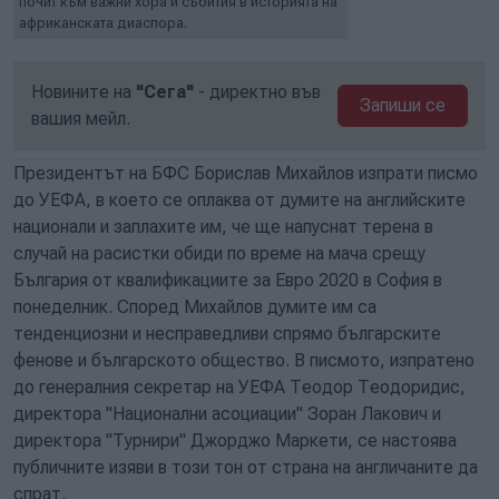
почит към важни хора и събития в историята на
африканската диаспора.
Новините на
"Сега"
- директно във
Запиши се
вашия мейл.
Президентът на БФС Борислав Михайлов изпрати писмо
до УЕФА, в което се оплаква от думите на английските
национали и заплахите им, че ще напуснат терена в
случай на расистки обиди по време на мача срещу
България от квалификациите за Евро 2020 в София в
понеделник. Според Михайлов думите им са
тенденциозни и несправедливи спрямо българските
фенове и българското общество. В писмото, изпратено
до генералния секретар на УЕФА Теодор Теодоридис,
директора "Национални асоциации" Зоран Лакович и
директора "Турнири" Джорджо Маркети, се настоява
публичните изяви в този тон от страна на англичаните да
спрат.