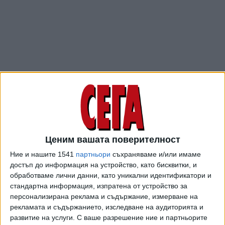
Ценим вашата поверителност
В тях има указания за управлението на лагерите -
Ние и нашите 1541
партньори
съхраняваме и/или имаме
многобройните правила и ограничения, които трябва да
достъп до информация на устройство, като бисквитки, и
спазват изпратените там. Зам.-секретар на
обработваме лични данни, като уникални идентификатори и
комунистическата партия в Синцзян инструктира с
стандартна информация, изпратена от устройство за
бележка ръководителите на лагерите, че трябва да ги
персонализирана реклама и съдържание, измерване на
управляват като затвори с високи мерки за сигурност,
рекламата и съдържанието, изследване на аудиторията и
със строга дисциплина, наказания и да не се
развитие на услуги.
С ваше разрешение ние и партньорите