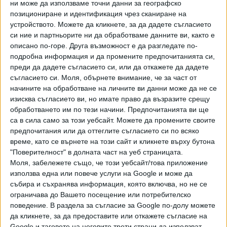
ни може да използваме точни данни за географско
допускат бягства. Обитателите им са подложени на
позициониране и идентификация чрез сканиране на
превъзпитателни мерки, включително и физически
устройството. Можете да кликнете, за да дадете съгласието
наказания. От документите, наричани China cables, става
си ние и партньорите ни да обработваме данните ви, както е
ясно, че само за една седмица през юни 2017 г. са
описано по-горе. Друга възможност е да разгледате по-
арестувани и изпратени 15 638 уйгури в лагерите.
подробна информация и да промените предпочитанията си,
преди да дадете съгласието си, или да откажете да дадете
Властите в Пекин обвиняват местното мюсюлманско
съгласието си.
Моля, обърнете внимание, че за част от
малцинство в сепаратизъм и тероризъм. Китай активно
начините на обработване на личните ви данни може да не се
следи и уйгурите, които живеят зад граница, като това е
изисква съгласието ви, но имате право да възразите срещу
обработването им по тези начини. Предпочитанията ви ще
възложено на посолствата и консулствата. Те
са в сила само за този уебсайт. Можете да промените своите
поддържат база данни, която съдържа информации от
предпочитания или да оттеглите съгласието си по всяко
проведени разпити и видеоматериал от камерите за
време, като се върнете на този сайт и кликнете върху бутона
наблюдение в Синцзян. Властите в страната оспорват
"Поверителност" в долната част на уеб страницата.
данните за броя на хората в лагерите и твърдят, че това
Моля, забележете също, че този уебсайт/това приложение
са центрове за професионална подготовка,
използва една или повече услуги на Google и може да
предназначени за борба срещу ислямската
събира и съхранява информация, която включва, но не се
ограничава до Вашето посещение или потребителско
радикализация.
поведение. В раздела за съгласие за Google по-долу можете
Преди дни американският в. "Ню Йорк таймс" съобщи,
да кликнете, за да предоставите или откажете съгласие на
Google и таговете на неговите трети страни да използват