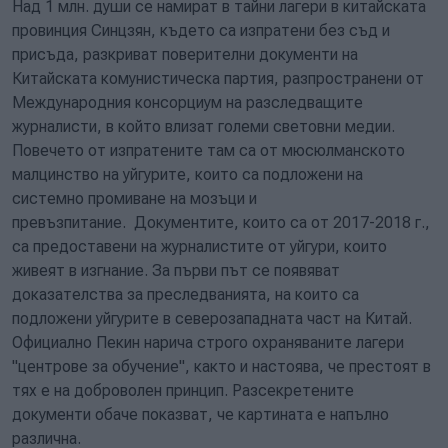
Над 1 млн. души се намират в тайни лагери в китайската
провинция Синцзян, където са изпратени без съд и
присъда, разкриват поверителни документи на
Китайската комунистическа партия, разпространени от
Международния консорциум на разследващите
журналисти, в който влизат големи световни медии.
Повечето от изпратените там са от мюсюлманското
малцинство на уйгурите, които са подложени на
системно промиване на мозъци и
превъзпитание. Документите, които са от 2017-2018 г.,
са предоставени на журналистите от уйгури, които
живеят в изгнание. За първи път се появяват
доказателства за преследванията, на които са
подложени уйгурите в северозападната част на Китай.
Официално Пекин нарича строго охраняваните лагери
"центрове за обучение", както и настоява, че престоят в
тях е на доброволен принцип. Разсекретените
документи обаче показват, че картината е напълно
различна.