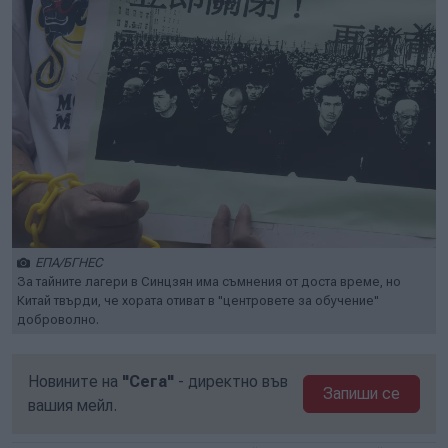
ЕПА/БГНЕС
За тайните лагери в Синцзян има съмнения от доста време, но
Китай твърди, че хората отиват в "центровете за обучение"
доброволно.
Новините на
"Сега"
- директно във
Запиши се
вашия мейл.