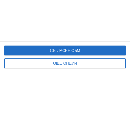
08 Авг. 2026
При дефицит в Аржентина депутати и министри остават
без заплати
04 Авг. 2026
Туроператор остави стотици унгарци без почивка в
Слънчев бряг
06 Авг. 2026
СЪГЛАСЕН СЪМ
Радев "забрани" да го критикуват от плажа
ОЩЕ ОПЦИИ
05 Авг. 2026
ТУШ
Разгледай всички