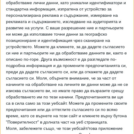
обработваме лични данни, като уникални идентификатори и
твърди стъпки към превръщането си в регионален
стандартна информация, изпратена от устройство за
център за производство на смартфони“, каза Ердоган.
персонализирана реклама и съдържание, измерване на
рекламата и съдържанието, изследване на аудиторията и
Турция е четвъртата държава в света,
развитие на услуги.
С ваше разрешение ние и партньорите
където Xiaomi има производствени мощности. Първата
ни може да използваме точни данни за географско
продукция на истанбулския завод ще излезе на пазара
позициониране и идентификация чрез сканиране на
идния месец.
устройството. Можете да кликнете, за да дадете съгласието
си ние и партньорите ни да обработваме данните ви, както е
Още две китайски компании за производство на
описано по-горе. Друга възможност е да разгледате по-
интелигентни телефни - Oppo и Tecno Mobile, също
подробна информация и да промените предпочитанията си,
преди да дадете съгласието си, или да откажете да дадете
обявиха, че ще стартират производства в Турция.
съгласието си.
Моля, обърнете внимание, че за част от
начините на обработване на личните ви данни може да не се
Последвайте ни и в
изисква съгласието ви, но имате право да възразите срещу
обработването им по тези начини. Предпочитанията ви ще
са в сила само за този уебсайт. Можете да промените своите
Ако искате да подкрепите независимата
предпочитания или да оттеглите съгласието си по всяко
и качествена журналистика в “Сега”,
време, като се върнете на този сайт и кликнете върху бутона
можете да направите дарение през
PayPal
"Поверителност" в долната част на уеб страницата.
Моля, забележете също, че този уебсайт/това приложение