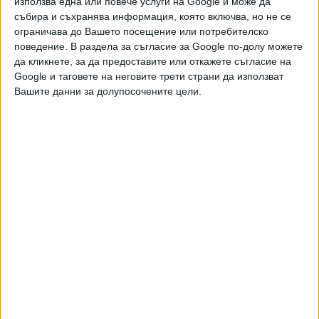
използва една или повече услуги на Google и може да
,
,
Ключови думи:
Xiaomi
смартфони
Турция
събира и съхранява информация, която включва, но не се
ограничава до Вашето посещение или потребителско
поведение. В раздела за съгласие за Google по-долу можете
да кликнете, за да предоставите или откажете съгласие на
Google и таговете на неговите трети страни да използват
Още новини по темата
Вашите данни за долупосочените цели.
Турция продава на Украйна ракети през
посредник от България
09 Авг. 2026
Формира се „Ислямско НАТО“
07 Авг. 2026
Училищата в Истанбул ще имат стая за молитва