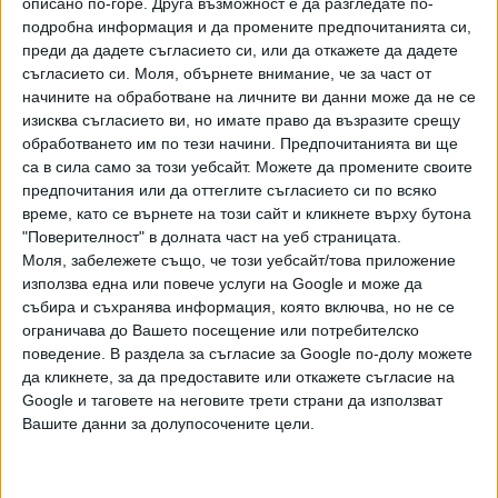
екранизиран е и му носи държавна награда. Най-
описано по-горе. Друга възможност е да разгледате по-
подробна информация и да промените предпочитанията си,
известното му произведение - романът "Тютюн", се
преди да дадете съгласието си, или да откажете да дадете
радва на цялостен превод на 18 езика, сред които
съгласието си.
Моля, обърнете внимание, че за част от
немски, унгарски, испански, френски, японски, монголски
начините на обработване на личните ви данни може да не се
и китайски, а части от него са преведени на английски,
изисква съгласието ви, но имате право да възразите срещу
италиански, есперанто и арабски.
обработването им по тези начини. Предпочитанията ви ще
са в сила само за този уебсайт. Можете да промените своите
предпочитания или да оттеглите съгласието си по всяко
време, като се върнете на този сайт и кликнете върху бутона
"Поверителност" в долната част на уеб страницата.
Моля, забележете също, че този уебсайт/това приложение
използва една или повече услуги на Google и може да
събира и съхранява информация, която включва, но не се
ограничава до Вашето посещение или потребителско
поведение. В раздела за съгласие за Google по-долу можете
Димитър Димов в кабинета си.
да кликнете, за да предоставите или откажете съгласие на
Google и таговете на неговите трети страни да използват
Вашите данни за долупосочените цели.
Последвайте ни и в
Ако искате да подкрепите независимата