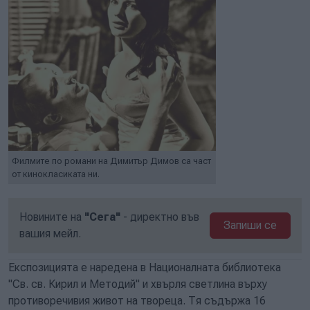
Филмите по романи на Димитър Димов са част
от кинокласиката ни.
Новините на
"Сега"
- директно във
Запиши се
вашия мейл.
Експозицията е наредена в Националната библиотека
"Св. св. Кирил и Методий" и хвърля светлина върху
противоречивия живот на твореца. Тя съдържа 16