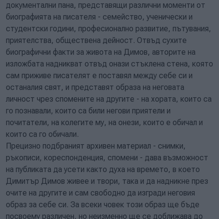
документални пана, представящи различни моменти от
биографията на писателя - семейство, ученически и
студентски години, професионално развитие, пътувания,
приятелства, обществена дейност. Отвъд сухите
биографични факти за живота на Димов, авторите на
изложбата надникват отвъд онази стъклена стена, която
сам приживе писателят е поставял между себе си и
останалия свят, и представят образа на неговата
личност чрез спомените на другите - на хората, които са
го познавали, които са били негови приятели и
почитатели, на колегите му, на онези, които е обичал и
които са го обичали.
Прецизно подбраният архивен материал - снимки,
ръкописи, кореспонденция, спомени - дава възможност
на публиката да усети както духа на времето, в което
Димитър Димов живее и твори, така и да надникне през
очите на другите и сам свободно да изгради неговия
образ за себе си. За всеки човек този образ ще бъде
посвоему различен, но неизменно ще се доближава до