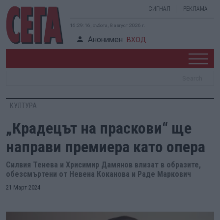
СИГНАЛ
РЕКЛАМА
16:29:17, събота, 8 август 2026 г.
Анонимен
ВХОД
КУЛТУРА
„Крадецът на праскови“ ще
направи премиера като опера
Силвия Тенева и Хрисимир Дамянов влизат в образите,
обезсмъртени от Невена Коканова и Раде Маркович
21 Март 2024