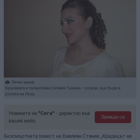
Личен архив
Красивата и талантлива Силвия Тенева - сопран, ще бъде в
ролята на Лиза.
Новините на
"Сега"
- директно във
Запиши се
вашия мейл.
Безсмъртната повест на Емилиян Станев „Крадецът на