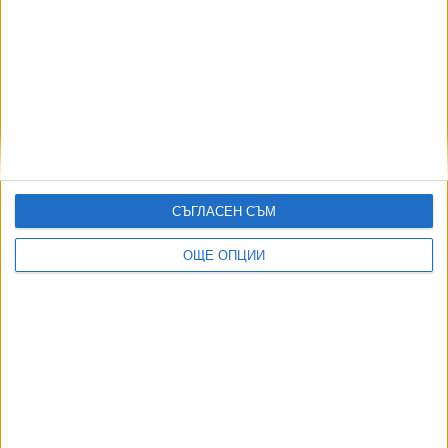
"Опера на площада" се отменя заради липса на
бюджет 2026
06 Юни 2026
Прочутото сопрано Мария Гулегина идва за
рецитал в Софийската опера
04 Май 2026
СЪГЛАСЕН СЪМ
ОЩЕ ОПЦИИ
Муза на велики мъже обича и страда в Операта
06 Март 2026
Още по темата