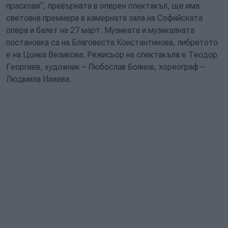
праскови“, превърната в оперен спектакъл, ще има
световна премиера в камерната зала на Софийската
опера и балет на 27 март. Музиката и музикалната
постановка са на Благовеста Константинова, либретото
е на Цонка Великова. Режисьор на спектакъла е Теодор
Георгиев, художник – Любослав Боянов, хореограф –
Людмила Илиева.