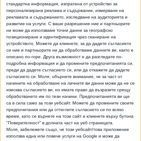
стандартна информация, изпратена от устройство за
тръгнало от литературния първоизточник –
персонализирана реклама и съдържание, измерване на
едноименната повест на Емилиян Станев. Това се оказва
рекламата и съдържанието, изследване на аудиторията и
изключително емоционално пътешествие, което го
развитие на услуги.
С ваше разрешение ние и партньорите
въвлича в дълбоката драма на главната героиня Лиза.
ни може да използваме точни данни за географско
позициониране и идентификация чрез сканиране на
Теодор, разбира се, гледа и великия филм на Въло Радев
устройството. Можете да кликнете, за да дадете съгласието
с Невена Коканова, Раде Маркович, Михаил Михайлов и
си ние и партньорите ни да обработваме данните ви, както е
Васил Вачев.
описано по-горе. Друга възможност е да разгледате по-
подробна информация и да промените предпочитанията си,
„След това вече се понесох в изследване на музиката на
преди да дадете съгласието си, или да откажете да дадете
композиторката Благовеста Константинова, музика в
съгласието си.
Моля, обърнете внимание, че за част от
стила на романтизма, която отвежда на друго ниво
начините на обработване на личните ви данни може да не се
съзнанието. Тя прокарва три основни лайтмотива, които
изисква съгласието ви, но имате право да възразите срещу
звучат постоянно в операта: мотивът на любовта в
обработването им по тези начини. Предпочитанията ви ще
първите цигулки; мотивът на съдбата – във флейти,
са в сила само за този уебсайт. Можете да промените своите
предпочитания или да оттеглите съгласието си по всяко
обой, кларинет, фагот; мотивът на войната – в корни,
време, като се върнете на този сайт и кликнете върху бутона
тимпани“, обяснява режисьорът.
"Поверителност" в долната част на уеб страницата.
Моля, забележете също, че този уебсайт/това приложение
Чувствайки ужаса, през който Лиза минава, той решава
използва една или повече услуги на Google и може да
да включи в действието и театър на сенките. Сенките са