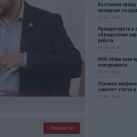
Въстанали срещу
прокурори създад
02 Авг. 2026
Прокуратурата е 
обезщетение зар
работи
03 Авг. 2026
НОИ обяви нови п
осигуровките
06 Авг. 2026
Огромен америка
самолет стигна и
02 Авг. 2026
Запиши се