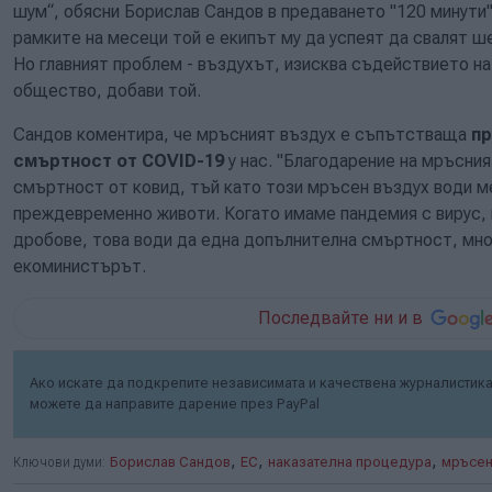
шум“, обясни Борислав Сандов в предаването "120 минути"
рамките на месеци той е екипът му да успеят да свалят ш
Но главният проблем - въздухът, изисква съдействието на
общество, добави той.
Сандов коментира, че мръсният въздух е съпътстваща
пр
смъртност от COVID-19
у нас. "Благодарение на мръсни
смъртност от ковид, тъй като този мръсен въздух води ме
преждевременно животи. Когато имаме пандемия с вирус, 
дробове, това води да една допълнителна смъртност, мно
екоминистърът.
Последвайте ни и в
Ако искате да подкрепите независимата и качествена журналистика 
можете да направите дарение през PayPal
,
,
,
Ключови думи:
Борислав Сандов
ЕС
наказателна процедура
мръсен