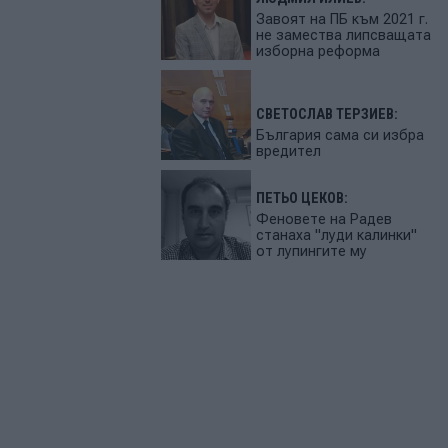
Завоят на ПБ към 2021 г.
не замества липсващата
изборна реформа
СВЕТОСЛАВ ТЕРЗИЕВ:
България сама си избра
вредител
ПЕТЬО ЦЕКОВ:
Феновете на Радев
станаха "луди калинки"
от лупингите му