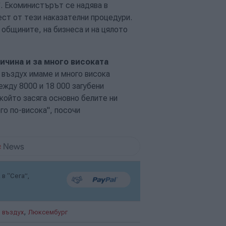
. Екоминистърът се надява в
ест от тези наказателни процедури.
 общините, на бизнеса и на цялото
ичина и за много високата
я въздух имаме и много висока
жду 8000 и 18 000 загубени
който засяга основно белите ни
го по-висока", посочи
в “Сега”,
,
 въздух
Люксембург