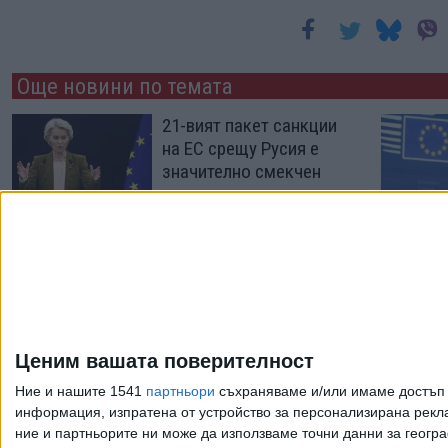
Още новини по темата
21-вият пакет санкции
на ЕС срещу Русия е
значително смекчен
12 Юли 2026
ЕС затяга правилата за
приема на мигранти
12 Юни 2026
Ценим вашата поверителност
Ние и нашите 1541
партньори
съхраняваме и/или имаме достъп д
информация, изпратена от устройство за персонализирана рекла
ние и партньорите ни може да използваме точни данни за геогра