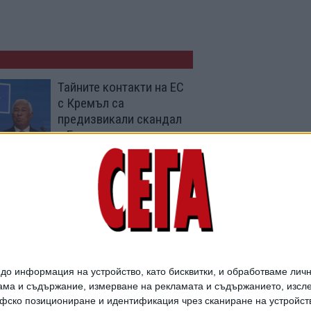
Тайните контакти на ЕС
с Кремъл са
предизвикали скандал
в Брюксел
21 Юни 2026
ЕС придвижва Украйна
и Молдова към
следващия етап за
членство
04 Юни 2026
о информация на устройство, като бисквитки, и обработваме личн
ма и съдържание, измерване на рекламата и съдържанието, изслед
фско позициониране и идентификация чрез сканиране на устройство