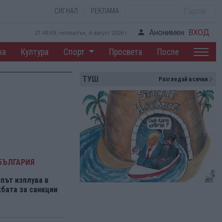
СИГНАЛ
РЕКЛАМА
Анонимен
ВХОД
21:48:49, четвъртък, 6 август 2026 г.
на
Култура
Спорт
Просвета
После
ТУШ
Разгледай всички
БЪЛГАРИЯ
път изплува в
бата за санкции