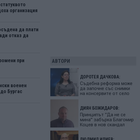
 статуквото
оха организация
осъдена да плати
ади отказ да
ромени при
АВТОРИ
ДОРОТЕЯ ДАЧКОВА:
Съдебна реформа може
нски военен
да започне със снимки
 до Бургас
на консервите от село
ДИЯН БОЖИДАРОВ:
Принципът "Да не се
мина" забърка Благомир
Коцев в нов скандал
ЛЮДМИЛ ИЛИЕВ: