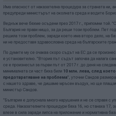
Има опасност от наказателна процедура за страната ни, а
предупреди министърът на околната среда и водите Бори
Веднъж вече бяхме осъдени през 2017 г., припомни той. 
България не прави нищо, за да реши този проблем. Пет го
решила този проблем, заради което има второ дело, на ба
ни не предоставя здравословна среда на българските граж
По думите му се очаква скоро съдът на ЕС да се произне
е установително. "Втория път съдът започва да налага сан
се е произнесъл за първи път от 2017 г. до деня на следв
минималната си част биха били
10 млн. лева, след коет
предотвратяване на проблема
", уточни Сандов размер
с нашето здраве, че дишаме мръсен въздух, но ще плащам
министър Сандов.
"България е допуснала много нарушения и не се справя с у
среда. Наказателните процедури бяха 16, но станаха 17, 
влезе в сила заради липса на приложение и нормативна баз