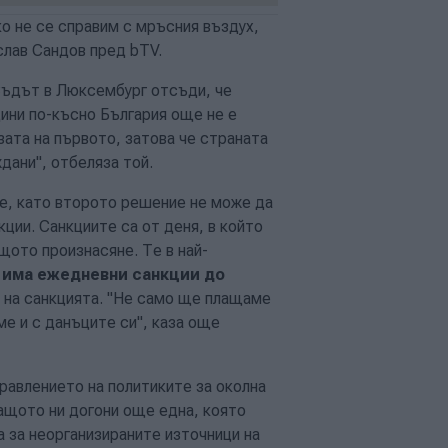
ко не се справим с мръсния въздух,
слав Сандов пред bTV.
"Съдът в Люксембург отсъди, че
дини по-късно България още не е
зата на първото, затова че страната
дани", отбеляза той.
се, като второто решение не може да
кции. Санкциите са от деня, в който
ащото произнасяне. Те в най-
о има ежедневни санкции до
а на санкцията. "Не само ще плащаме
е и с данъците си", каза още
правлението на политиките за околна
защото ни догони още една, която
а за неорганизираните източници на