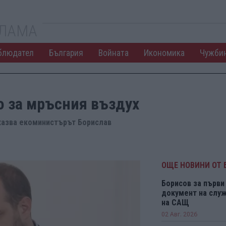
КЛАМА
блюдател
България
Войната
Икономика
Чужби
о за мръсния въздух
 казва екоминистърът Борислав
ОЩЕ НОВИНИ ОТ 
Борисов за първи 
документ на служ
на САЩ
02 Авг. 2026