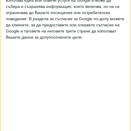
използва една или повече услуги на Google и може да
Хавайската Богородица заплака с фентанилови сълзи
събира и съхранява информация, която включва, но не се
ограничава до Вашето посещение или потребителско
Видео
Разгледай всички
поведение. В раздела за съгласие за Google по-долу можете
да кликнете, за да предоставите или откажете съгласие на
Google и таговете на неговите трети страни да използват
Вашите данни за долупосочените цели.
Двама кандидат-президенти се борят за любовта на
Радев
НАЙ-ЧЕТЕНИ
днес
седмица
месец