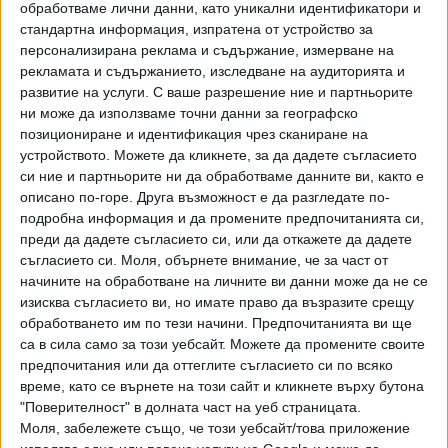
обработваме лични данни, като уникални идентификатори и
стандартна информация, изпратена от устройство за
персонализирана реклама и съдържание, измерване на
рекламата и съдържанието, изследване на аудиторията и
развитие на услуги.
С ваше разрешение ние и партньорите
ни може да използваме точни данни за географско
позициониране и идентификация чрез сканиране на
устройството. Можете да кликнете, за да дадете съгласието
си ние и партньорите ни да обработваме данните ви, както е
описано по-горе. Друга възможност е да разгледате по-
подробна информация и да промените предпочитанията си,
преди да дадете съгласието си, или да откажете да дадете
ПОСЛЕ
съгласието си.
Моля, обърнете внимание, че за част от
Разгледай всички
начините на обработване на личните ви данни може да не се
изисква съгласието ви, но имате право да възразите срещу
обработването им по тези начини. Предпочитанията ви ще
са в сила само за този уебсайт. Можете да промените своите
предпочитания или да оттеглите съгласието си по всяко
време, като се върнете на този сайт и кликнете върху бутона
"Поверителност" в долната част на уеб страницата.
Моля, забележете също, че този уебсайт/това приложение