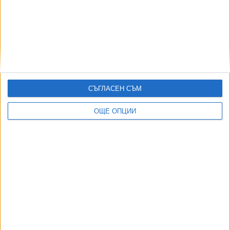
АВТОРИ
СЪГЛАСЕН СЪМ
ОЩЕ ОПЦИИ
ДОРОТЕЯ ДАЧКОВА:
Съдебна реформа може да започне със снимки на консервите от
село