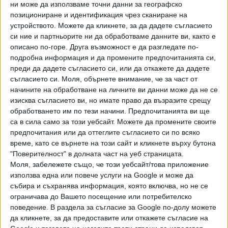
ни може да използваме точни данни за географско
позициониране и идентификация чрез сканиране на
устройството. Можете да кликнете, за да дадете съгласието
си ние и партньорите ни да обработваме данните ви, както е
описано по-горе. Друга възможност е да разгледате по-
подробна информация и да промените предпочитанията си,
Хавайската Богородица заплака с фентанилови сълзи
преди да дадете съгласието си, или да откажете да дадете
съгласието си.
Моля, обърнете внимание, че за част от
начините на обработване на личните ви данни може да не се
Видео
Разгледай всички
изисква съгласието ви, но имате право да възразите срещу
обработването им по тези начини. Предпочитанията ви ще
са в сила само за този уебсайт. Можете да промените своите
предпочитания или да оттеглите съгласието си по всяко
време, като се върнете на този сайт и кликнете върху бутона
"Поверителност" в долната част на уеб страницата.
Моля, забележете също, че този уебсайт/това приложение
използва една или повече услуги на Google и може да
събира и съхранява информация, която включва, но не се
ограничава до Вашето посещение или потребителско
поведение. В раздела за съгласие за Google по-долу можете
да кликнете, за да предоставите или откажете съгласие на