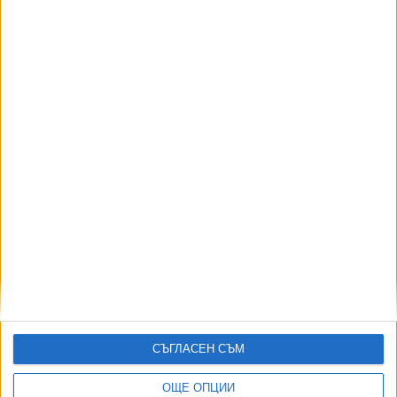
3235
Печат на Симеон и голяма божествена фигура разкри земята
08 Авг. 2026
АВТОРИ
СЪГЛАСЕН СЪМ
ОЩЕ ОПЦИИ