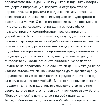
обработваме лични данни, като уникални идентификатори и
стандартна информация, изпратена от устройство за
персонализирана реклама и съдържание, измерване на
рекламата и съдържанието, изследване на аудиторията и
развитие на услуги.
С ваше разрешение ние и партньорите
ни може да използваме точни данни за географско
позициониране и идентификация чрез сканиране на
устройството. Можете да кликнете, за да дадете съгласието
си ние и партньорите ни да обработваме данните ви, както е
описано по-горе. Друга възможност е да разгледате по-
подробна информация и да промените предпочитанията си,
преди да дадете съгласието си, или да откажете да дадете
ПОСЛЕ
съгласието си.
Моля, обърнете внимание, че за част от
Разгледай всички
начините на обработване на личните ви данни може да не се
изисква съгласието ви, но имате право да възразите срещу
обработването им по тези начини. Предпочитанията ви ще
са в сила само за този уебсайт. Можете да промените своите
предпочитания или да оттеглите съгласието си по всяко
време, като се върнете на този сайт и кликнете върху бутона
"Поверителност" в долната част на уеб страницата.
Моля, забележете също, че този уебсайт/това приложение