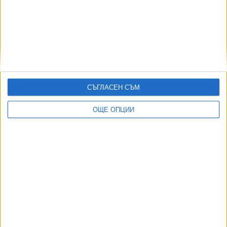
АВТОРИ
СЪГЛАСЕН СЪМ
ОЩЕ ОПЦИИ
ДОРОТЕЯ ДАЧКОВА:
Съдебна реформа може да започне със снимки на консервите от
село