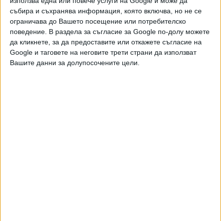
използва една или повече услуги на Google и може да
Хавайската Богородица заплака с фентанилови сълзи
събира и съхранява информация, която включва, но не се
ограничава до Вашето посещение или потребителско
Видео
Разгледай всички
поведение. В раздела за съгласие за Google по-долу можете
да кликнете, за да предоставите или откажете съгласие на
Google и таговете на неговите трети страни да използват
Вашите данни за долупосочените цели.
Двама кандидат-президенти се борят за любовта на
Радев
НАЙ-ЧЕТЕНИ
днес
седмица
месец