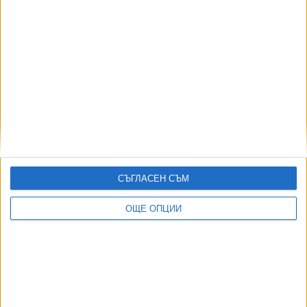
Левът изчезва от етикети, менюта и касови бонове
07 Авг. 2026
46
Спортът по телевизията - 7 август
07 Авг. 2026
АВТОРИ
СЪГЛАСЕН СЪМ
ОЩЕ ОПЦИИ