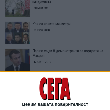
пандемията
28 Май 2021
Кои са новите министри
23 Юли 2020
Париж съди 8 демонстранти за портрети на
Макрон
12 Септ. 2019
Иранска делегация пристигна на срещата на
Г-7 в Биариц
25 Авг. 2019
Ценим вашата поверителност
ТУШ
Разгледай всички