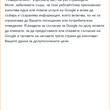
Моля, забележете също, че този уебсайт/това приложение
използва една или повече услуги на Google и може да
събира и съхранява информация, която включва, но не се
ограничава до Вашето посещение или потребителско
поведение. В раздела за съгласие за Google по-долу можете
да кликнете, за да предоставите или откажете съгласие на
ПОСЛЕ
Разгледай всички
Google и таговете на неговите трети страни да използват
Вашите данни за долупосочените цели.
Хавайската Богородица заплака с фентанилови сълзи
Видео
Разгледай всички