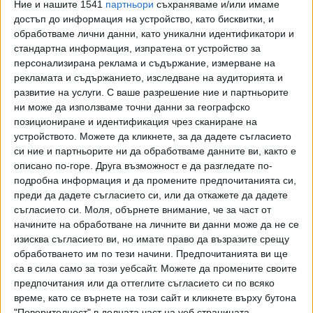
Ние и нашите 1541
партньори
съхраняваме и/или имаме
достъп до информация на устройство, като бисквитки, и
обработваме лични данни, като уникални идентификатори и
стандартна информация, изпратена от устройство за
персонализирана реклама и съдържание, измерване на
рекламата и съдържанието, изследване на аудиторията и
развитие на услуги.
С ваше разрешение ние и партньорите
ни може да използваме точни данни за географско
позициониране и идентификация чрез сканиране на
устройството. Можете да кликнете, за да дадете съгласието
си ние и партньорите ни да обработваме данните ви, както е
описано по-горе. Друга възможност е да разгледате по-
подробна информация и да промените предпочитанията си,
преди да дадете съгласието си, или да откажете да дадете
съгласието си.
Моля, обърнете внимание, че за част от
начините на обработване на личните ви данни може да не се
изисква съгласието ви, но имате право да възразите срещу
обработването им по тези начини. Предпочитанията ви ще
са в сила само за този уебсайт. Можете да промените своите
предпочитания или да оттеглите съгласието си по всяко
време, като се върнете на този сайт и кликнете върху бутона
"Поверителност" в долната част на уеб страницата.