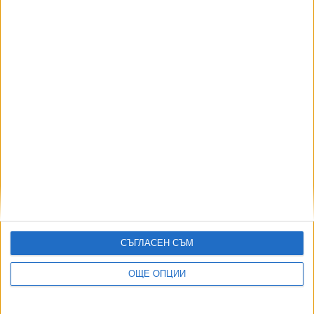
06 Авг. 2026
АВТОРИ
СЪГЛАСЕН СЪМ
ОЩЕ ОПЦИИ
ДОРОТЕЯ ДАЧКОВА:
Съдебна реформа може да започне със снимки на консервите от
село