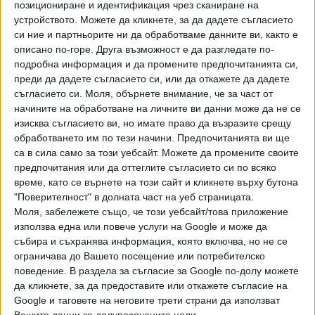
позициониране и идентификация чрез сканиране на
Хавайската Богородица заплака с фентанилови сълзи
устройството. Можете да кликнете, за да дадете съгласието
си ние и партньорите ни да обработваме данните ви, както е
Видео
описано по-горе. Друга възможност е да разгледате по-
Разгледай всички
подробна информация и да промените предпочитанията си,
преди да дадете съгласието си, или да откажете да дадете
съгласието си.
Моля, обърнете внимание, че за част от
начините на обработване на личните ви данни може да не се
изисква съгласието ви, но имате право да възразите срещу
обработването им по тези начини. Предпочитанията ви ще
са в сила само за този уебсайт. Можете да промените своите
предпочитания или да оттеглите съгласието си по всяко
време, като се върнете на този сайт и кликнете върху бутона
"Поверителност" в долната част на уеб страницата.
Моля, забележете също, че този уебсайт/това приложение
използва една или повече услуги на Google и може да
събира и съхранява информация, която включва, но не се
Двама кандидат-президенти се борят за любовта на
ограничава до Вашето посещение или потребителско
Радев
поведение. В раздела за съгласие за Google по-долу можете
да кликнете, за да предоставите или откажете съгласие на
НАЙ-ЧЕТЕНИ
днес
седмица
месец
Google и таговете на неговите трети страни да използват