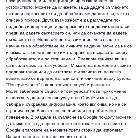
позициониране и идентификация чрез сканиране на
Хавайската Богородица заплака с фентанилови сълзи
устройството. Можете да кликнете, за да дадете съгласието
си ние и партньорите ни да обработваме данните ви, както е
описано по-горе. Друга възможност е да разгледате по-
Видео
Разгледай всички
подробна информация и да промените предпочитанията си,
преди да дадете съгласието си, или да откажете да дадете
съгласието си.
Моля, обърнете внимание, че за част от
начините на обработване на личните ви данни може да не се
изисква съгласието ви, но имате право да възразите срещу
обработването им по тези начини. Предпочитанията ви ще
са в сила само за този уебсайт. Можете да промените своите
предпочитания или да оттеглите съгласието си по всяко
време, като се върнете на този сайт и кликнете върху бутона
"Поверителност" в долната част на уеб страницата.
Моля, забележете също, че този уебсайт/това приложение
използва една или повече услуги на Google и може да
събира и съхранява информация, която включва, но не се
ограничава до Вашето посещение или потребителско
Двама кандидат-президенти се борят за любовта на
Радев
поведение. В раздела за съгласие за Google по-долу можете
да кликнете, за да предоставите или откажете съгласие на
НАЙ-ЧЕТЕНИ
днес
седмица
месец
Google и таговете на неговите трети страни да използват
Вашите данни за долупосочените цели.