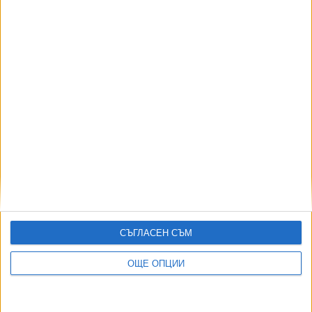
АВТОРИ
СЪГЛАСЕН СЪМ
ОЩЕ ОПЦИИ
ДОРОТЕЯ ДАЧКОВА:
Съдебна реформа може да започне със снимки на консервите от
село