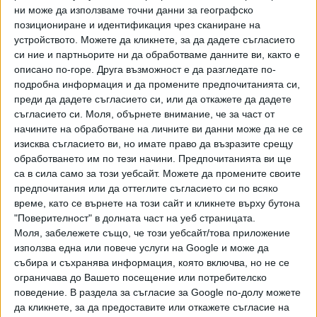
ни може да използваме точни данни за географско
позициониране и идентификация чрез сканиране на
устройството. Можете да кликнете, за да дадете съгласието
си ние и партньорите ни да обработваме данните ви, както е
описано по-горе. Друга възможност е да разгледате по-
подробна информация и да промените предпочитанията си,
Хавайската Богородица заплака с фентанилови сълзи
преди да дадете съгласието си, или да откажете да дадете
съгласието си.
Моля, обърнете внимание, че за част от
Видео
Разгледай всички
начините на обработване на личните ви данни може да не се
изисква съгласието ви, но имате право да възразите срещу
обработването им по тези начини. Предпочитанията ви ще
са в сила само за този уебсайт. Можете да промените своите
предпочитания или да оттеглите съгласието си по всяко
време, като се върнете на този сайт и кликнете върху бутона
"Поверителност" в долната част на уеб страницата.
Моля, забележете също, че този уебсайт/това приложение
използва една или повече услуги на Google и може да
събира и съхранява информация, която включва, но не се
ограничава до Вашето посещение или потребителско
поведение. В раздела за съгласие за Google по-долу можете
да кликнете, за да предоставите или откажете съгласие на