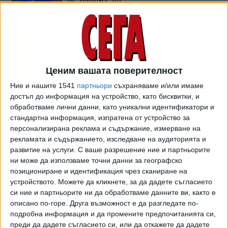
19 Авг. 2020
Google Messages ще бъде криптирана
09 Юни 2020
Ценим вашата поверителност
Ние и нашите 1541
партньори
съхраняваме и/или имаме
достъп до информация на устройство, като бисквитки, и
Руската "Аврора" сменя "Андроид" в
обработваме лични данни, като уникални идентификатори и
"Хуавей"
стандартна информация, изпратена от устройство за
13 Юни 2019
персонализирана реклама и съдържание, измерване на
рекламата и съдържанието, изследване на аудиторията и
развитие на услуги.
С ваше разрешение ние и партньорите
Android OS ще може да се надгражда през
ни може да използваме точни данни за географско
Play Store
позициониране и идентификация чрез сканиране на
14 Май 2019
устройството. Можете да кликнете, за да дадете съгласието
си ние и партньорите ни да обработваме данните ви, както е
описано по-горе. Друга възможност е да разгледате по-
Производителите ще плащат за
подробна информация и да промените предпочитанията си,
приложенията на Google
преди да дадете съгласието си, или да откажете да дадете