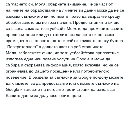
съгласието си.
Моля, обърнете внимание, че за част от
23 Окт. 2018
начините на обработване на личните ви данни може да не се
изисква съгласието ви, но имате право да възразите срещу
обработването им по тези начини. Предпочитанията ви ще
ТУШ
са в сила само за този уебсайт. Можете да промените своите
Разгледай всички
предпочитания или да оттеглите съгласието си по всяко
време, като се върнете на този сайт и кликнете върху бутона
"Поверителност" в долната част на уеб страницата.
Моля, забележете също, че този уебсайт/това приложение
използва една или повече услуги на Google и може да
събира и съхранява информация, която включва, но не се
ограничава до Вашето посещение или потребителско
поведение. В раздела за съгласие за Google по-долу можете
да кликнете, за да предоставите или откажете съгласие на
Google и таговете на неговите трети страни да използват
Вашите данни за долупосочените цели.