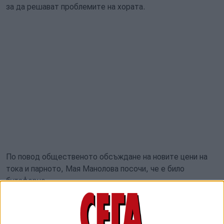
за да решават проблемите на хората.
По повод общественото обсъждане на новите цени на
тока и парното, Мая Манолова посочи, че е било
бутафорно.
Комисията за енергийно и водно регулиране (КЕВР)
проведе в петък обществено обсъждане с граждани и