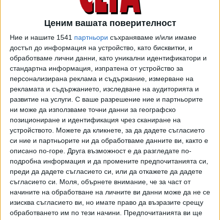
сдружения за новите цени на тока, които влизат в сила
от 1 юли. Очаква се и средно увеличение с 4,5% на
Ценим вашата поверителност
парното и топлата вода за цялата страна, а при тока
увеличението ще е средно с около 3,5%.
Ние и нашите 1541
партньори
съхраняваме и/или имаме
достъп до информация на устройство, като бисквитки, и
"Решенията предварително са взети. Отсъстваха
обработваме лични данни, като уникални идентификатори и
представителите на Министерството на енергетиката,
стандартна информация, изпратена от устройство за
депутати, представители на Столична община,
персонализирана реклама и съдържание, измерване на
рекламата и съдържанието, изследване на аудиторията и
синдикати и работодатели", обясни Манолова пред бТВ.
развитие на услуги.
С ваше разрешение ние и партньорите
ни може да използваме точни данни за географско
По думите й цените на природния газ на международните
позициониране и идентификация чрез сканиране на
пазари са се сринали до дъното, но в същото време
устройството. Можете да кликнете, за да дадете съгласието
цената на парното в България е стигнала своя таван.
си ние и партньорите ни да обработваме данните ви, както е
описано по-горе. Друга възможност е да разгледате по-
"За съжаление гражданите няма право да обжалват в
подробна информация и да промените предпочитанията си,
съда актовете на КЕВР. Единственият субект, който
преди да дадете съгласието си, или да откажете да дадете
може да обжалва тези решения са енергийните
съгласието си.
Моля, обърнете внимание, че за част от
дружества, но те нямат интерес от това", отбеляза
начините на обработване на личните ви данни може да не се
Манолова, цитирана от dir.bg
изисква съгласието ви, но имате право да възразите срещу
обработването им по тези начини. Предпочитанията ви ще