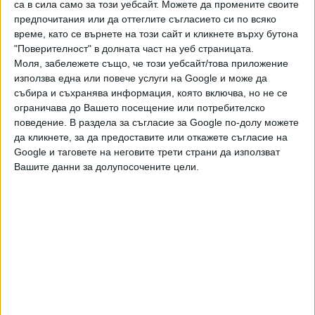
Според омбудсмана сериозни са проблемите при
са в сила само за този уебсайт. Можете да промените своите
бързите кредити. По думите й една от причините хората
предпочитания или да оттеглите съгласието си по всяко
да теглят кредити е, че не могат да си платят битовите
време, като се върнете на този сайт и кликнете върху бутона
"Поверителност" в долната част на уеб страницата.
сметки.
Моля, забележете също, че този уебсайт/това приложение
използва една или повече услуги на Google и може да
"Тези фирми заобикалят закона, не спазват правилата и
събира и съхранява информация, която включва, но не се
измислят всевъзможни уловки", коментира Манолова.
ограничава до Вашето посещение или потребителско
поведение. В раздела за съгласие за Google по-долу можете
Последвайте ни и в
да кликнете, за да предоставите или откажете съгласие на
Google и таговете на неговите трети страни да използват
Вашите данни за долупосочените цели.
Ако искате да подкрепите независимата
и качествена журналистика в “Сега”,
можете да направите дарение през
PayPal
,
,
,
,
,
Ключови думи:
Мая Манолова
омбудсман
ток
парно
КЕВР
бързи
кредити