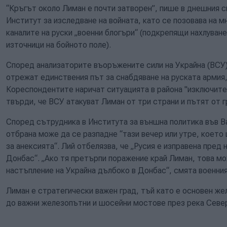
“Кръгът около Лиман е почти затворен”, пише в днешния с
Институт за изследване на войната, като се позовава на 
каналите на руски „военни блогъри“ (подкрепящи нахлуван
източници на бойното поле).
Според анализаторите въоръжените сили на Украйна (ВСУ) 
отрежат единствения път за снабдяване на руската армия
Кореспондентите наричат ​​ситуацията в района "изключит
твърди, че ВСУ атакуват Лиман от три страни и пътят от г
Според сътрудника в Института за външна политика във В
отбрана може да се разпадне “тази вечер или утре, коет
за анексията“. Лий отбелязва, че „Русия е изправена пред 
Донбас“. „Ако тя претърпи поражение край Лиман, това м
настъпление на Украйна дълбоко в Донбас“, смята военни
Лиман е стратегически важен град, тъй като е основен ж
до важни железопътни и шосейни мостове през река Севе