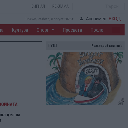
СИГНАЛ
РЕКЛАМА
Анонимен
ВХОД
01:36:35, събота, 8 август 2026 г.
на
Култура
Спорт
Просвета
После
ТУШ
Разгледай всички
ВОЙНАТА
бил цел на
а