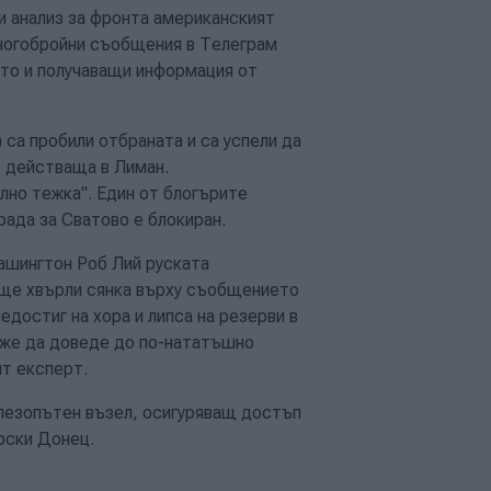
и анализ за фронта американският
многобройни съобщения в Телеграм
ето и получаващи информация от
са пробили отбраната и са успели да
, действаща в Лиман.
елно тежка". Един от блогърите
рада за Сватово е блокиран.
ашингтон Роб Лий руската
о ще хвърли сянка върху съобщението
недостиг на хора и липса на резерви в
оже да доведе до по-нататъшно
ят експерт.
елезопътен възел, осигуряващ достъп
рски Донец.