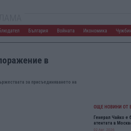
КЛАМА
блюдател
България
Войната
Икономика
Чужби
 поражение в
тържествата за присъединяването на
ОЩЕ НОВИНИ ОТ 
Генерал Чайко е 
атентата в Москв
02 Авг. 2026