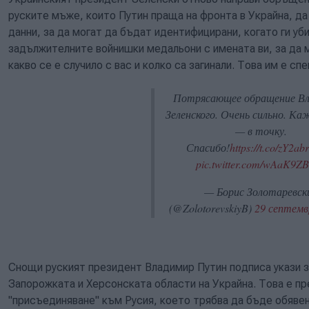
руските мъже, които Путин праща на фронта в Украйна, да 
данни, за да могат да бъдат идентифицирани, когато ги уб
задължителните войнишки медальони с имената ви, за да 
какво се е случило с вас и колко са загинали. Това им е с
Потрясающее обращение В
Зеленского. Очень сильно. Ка
— в точку.
Спасибо!
https://t.co/zY2a
pic.twitter.com/wAaK9Z
— Борис Золотаревск
(@ZolotorevskiyB)
29 септемвр
Снощи руският президент Владимир Путин подписа укази з
Запорожката и Херсонската области на Украйна. Това е п
"присъединяване" към Русия, което трябва да бъде обявен