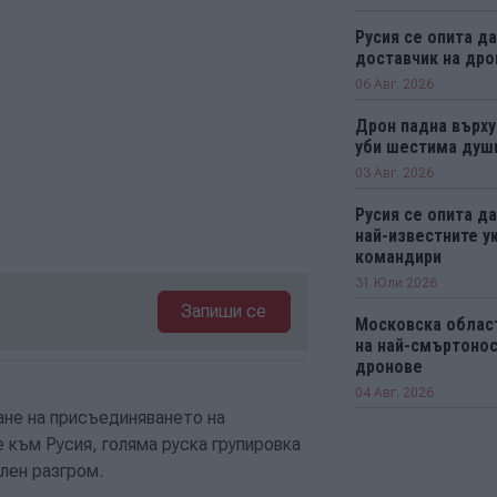
Русия се опита д
доставчик на дро
06 Авг. 2026
Дрон падна върху
уби шестима душ
03 Авг. 2026
Русия се опита да
най-известните у
командири
31 Юли 2026
Запиши се
Московска облас
на най-смъртонос
дронове
04 Авг. 2026
ане на присъединяването на
 към Русия, голяма руска групировка
лен разгром.