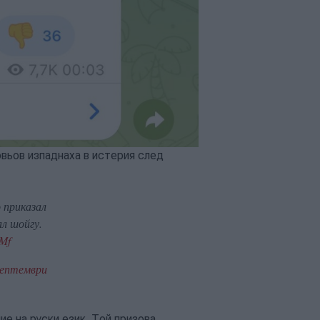
вьов изпаднаха в истерия след
 приказал
ал шойгу.
aMf
септември
е на руски език. Той призова