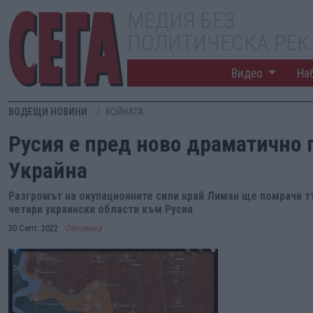
МЕДИЯ БЕЗ
ПОЛИТИЧЕСКА РЕ
Видео
На
ВОДЕЩИ НОВИНИ
ВОЙНАТА
Русия е пред ново драматично
Украйна
Разгромът на окупационните сили край Лиман ще помрачи 
четири украински области към Русия
30 Септ. 2022
Обновена