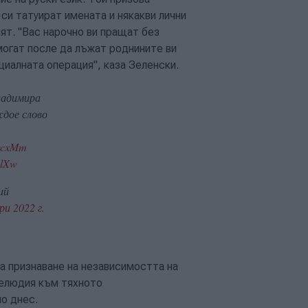
си татуират имената и някакви лични
ият. "Вас нарочно ви пращат без
могат после да лъжат роднините ви
пециалната операция", каза Зеленски.
ладимира
ждое слово
brcxMm
BlXw
ий
и 2022 г.
а признаване на независимостта на
релюдия към тяхното
о днес.