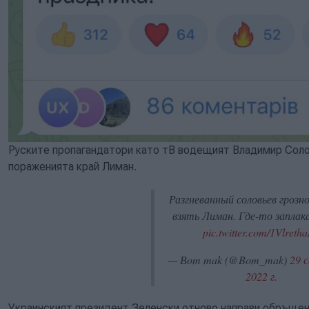
Руските пропагандатори като тВ водещият Владимир Соло
пораженията край Лиман.
Разгневанный соловьев грозно
взять Лиман. Где-то заплак
pic.twitter.com/1Vlreth
— Вom mak (@Bom_mak)
29 
2022 г.
Украинският президент Зеленски отново направи обръщени