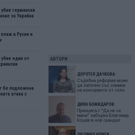
а убие германски
нове за Украйна
 плаж в Русия и
и
 убие един от
АВТОРИ
краински
ДОРОТЕЯ ДАЧКОВА:
Съдебна реформа може
да започне със снимки
т бе подложена
на консервите от село
ната атака с
ДИЯН БОЖИДАРОВ:
Принципът "Да не се
мина" забърка Благомир
Коцев в нов скандал
ЛЮДМИЛ ИЛИЕВ: