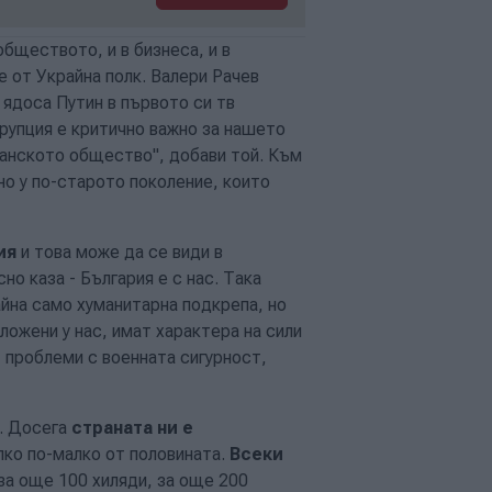
обществото, и в бизнеса, и в
 от Украйна полк. Валери Рачев
 ядоса Путин в първото си тв
рупция е критично важно за нашето
данското общество", добави той. Към
но у по-старото поколение, които
ия
и това може да се види в
о каза - България е с нас. Така
йна само хуманитарна подкрепа, но
ложени у нас, имат характера на сили
 проблеми с военната сигурност,
и. Досега
страната ни е
алко по-малко от половината.
Всеки
за още 100 хиляди, за още 200