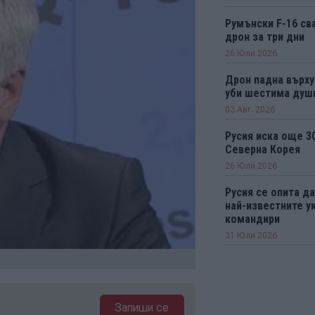
Румънски F-16 св
дрон за три дни
26 Юли 2026
Дрон падна върху
уби шестима душ
03 Авг. 2026
Русия иска още 30
Северна Корея
26 Юли 2026
Русия се опита да
най-известните у
командири
31 Юли 2026
Запиши се