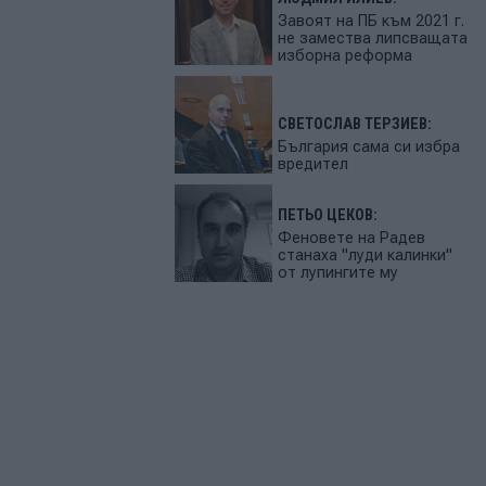
Завоят на ПБ към 2021 г.
не замества липсващата
изборна реформа
СВЕТОСЛАВ ТЕРЗИЕВ:
България сама си избра
вредител
ПЕТЬО ЦЕКОВ:
Феновете на Радев
станаха "луди калинки"
от лупингите му