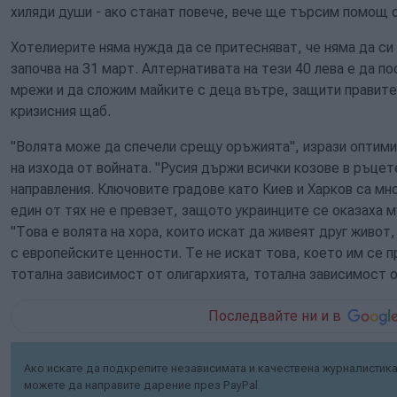
хиляди души - ако станат повече, вече ще търсим помощ о
Хотелиерите няма нужда да се притесняват, че няма да си
започва на 31 март. Алтернативата на тези 40 лева е да п
мрежи и да сложим майките с деца вътре, защити правите
кризисния щаб.
"Волята може да спечели срещу оръжията", изрази оптим
на изхода от войната. "Русия държи всички козове в ръцет
направления. Ключовите градове като Киев и Харков са мно
един от тях не е превзет, защото украинците се оказаха м
"Това е волята на хора, които искат да живеят друг живот
с европейските ценности. Те не искат това, което им се п
тотална зависимост от олигархията, тотална зависимост о
Последвайте ни и в
Ако искате да подкрепите независимата и качествена журналистика 
можете да направите дарение през PayPal