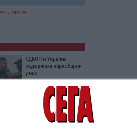
,
утин
Украйна
ГДБОП и Украйна
задържаха наркобарон
у нас
05 Авг. 2026
Путин “магически”
сваля цените на
бензина
04 Авг. 2026