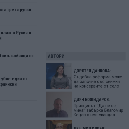
али трети руски
 плаж в Русия и
и
 хил. войници от
АВТОРИ
ДОРОТЕЯ ДАЧКОВА:
Съдебна реформа може
 убие един от
да започне със снимки
краински
на консервите от село
ДИЯН БОЖИДАРОВ:
Принципът "Да не се
мина" забърка Благомир
Коцев в нов скандал
ЛЮДМИЛ ИЛИЕВ: