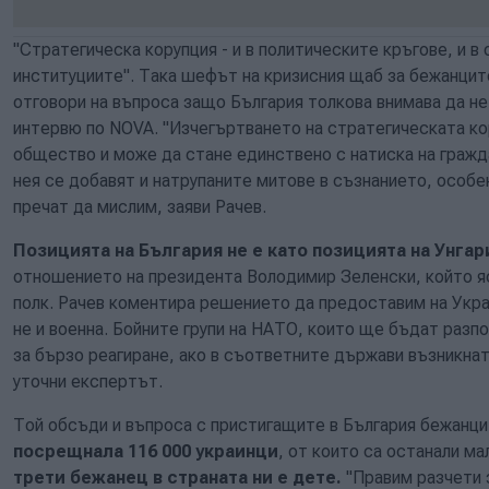
"Стратегическа корупция - и в политическите кръгове, и в 
институциите". Така шефът на кризисния щаб за бежанците
отговори на въпроса защо България толкова внимава да не
интервю по NOVA. "Изчегъртването на стратегическата ко
общество и може да стане единствено с натиска на граж
нея се добавят и натрупаните митове в съзнанието, особе
пречат да мислим, заяви Рачев.
Позицията на България не е като позицията на Унгар
отношението на президента Володимир Зеленски, който ясн
полк. Рачев коментира решението да предоставим на Укра
не и военна. Бойните групи на НАТО, които ще бъдат разпо
за бързо реагиране, ако в съответните държави възникнат
уточни експертът.
Той обсъди и въпроса с пристигащите в България бежанц
посрещнала 116 000 украинци
, от които са останали м
трети бежанец в страната ни е дете.
"Правим разчети 