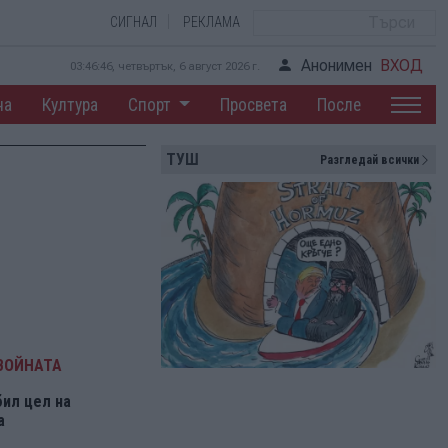
СИГНАЛ
РЕКЛАМА
Анонимен
ВХОД
03:46:46, четвъртък, 6 август 2026 г.
на
Култура
Спорт
Просвета
После
ТУШ
Разгледай всички
ВОЙНАТА
бил цел на
а