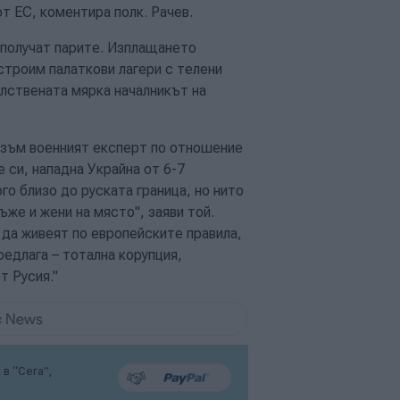
т ЕС, коментира полк. Рачев.
 получат парите. Изплащането
остроим палаткови лагери с телени
лствената мярка началникът на
изъм военният експерт по отношение
е си, нападна Украйна от 6-7
го близо до руската граница, но нито
ъже и жени на място", заяви той.
, да живеят по европейските правила,
редлага – тотална корупция,
т Русия."
в “Сега”,