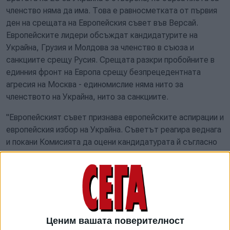
членство няма да има. Това е равносметката от първия
ден на срещата на Европейския съвет във Версай.
Европейските лидери обсъждат кандидатурите на
Украйна, Грузия и Молдова за членство в съюза и
санкциите срещу Русия. Срещата разкри пробойните в
единния фронт на Европа срещу безпрецедентната
агресия на Москва - единомислие няма нито за
членството на Украйна, нито за санкциите.
"Европейският съвет признава европейските аспирации и
европейския избор на Украйна. Съветът реагира веднага
и покани Комисията да оцени кандидатурата й съгласно
съответните клаузи на договорите на ЕС. В очакване на
този преглед и без забавяне, ще продължим да
укрепваме нашите връзки и да задълбочаваме
партньорството си в подкрепа на европейския път на
Украйна. Украйна принадлежи към европейското
семейство". Това се казва в изявление на
Ценим вашата поверителност
ръководителите на държавите членки, публикувано тази