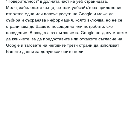
"Всички страни в Западна Европа, с които си говоря,
"Поверителност" в долната част на уеб страницата.
Моля, забележете също, че този уебсайт/това приложение
казват, че не трябва да има бърза писта и ускорен
използва една или повече услуги на Google и може да
процес за членство. По-важно е, че Украйна поиска
събира и съхранява информация, която включва, но не се
членство в ЕС. Но няма бърза писта към него",
ограничава до Вашето посещение или потребителско
коментира преди началото на разговорите холандският
поведение. В раздела за съгласие за Google по-долу можете
премиер Марк Рюте.
да кликнете, за да предоставите или откажете съгласие на
Google и таговете на неговите трети страни да използват
"Длъжни сме да изпратим силен сигнал към Украйна и
Вашите данни за долупосочените цели.
украинците. Но същевременно, трябва да внимаваме.
Можем ли да отворим процедура за членство със
страна, която е във война? Аз не мисля, че можем",
заяви и френският президент Емануел Макрон.
Днес литовският президент изостави оптимизма и
коментира, че има разочарование от решението на
европейските лидери да не предложат бърза писта. На
влизане за втората част от разговорите, която вече
започна във Версай, Науседа коментира, че е можело да
се направи повече, но в другите държави има
притеснения сред населението, които трябва да получат