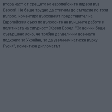
втора част от срещата на европейските лидери във
Версай. Не беше трудно да стигнем до съгласие по този
въпрос, коментира върховният представител на
Европейския съюз по въпросите на външните работи и
политиката на сигурност Жозеп Борел. "За всички беше
съвършено ясно, че трябва да увеличим военната
подкрепа за Украйна, за да увеличим натиска върху
Русия", коментира дипломатът.