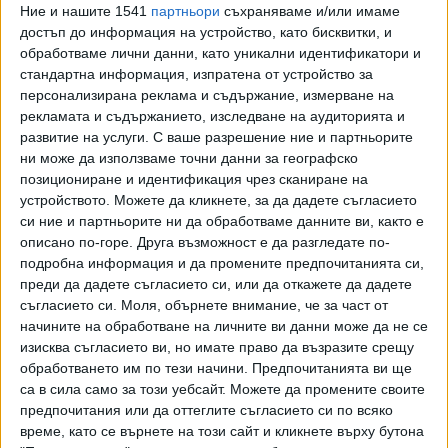
Ние и нашите 1541
партньори
съхраняваме и/или имаме
нощ.
достъп до информация на устройство, като бисквитки, и
обработваме лични данни, като уникални идентификатори и
Украйна подаде молба за членство на 28 февруари.
стандартна информация, изпратена от устройство за
Кандидатурите си подадоха и Грузия и Молдова, за
персонализирана реклама и съдържание, измерване на
които Европейският съвет също отправя покана към
рекламата и съдържанието, изследване на аудиторията и
Комисията да започне преглед.
развитие на услуги.
С ваше разрешение ние и партньорите
ни може да използваме точни данни за географско
"Историческа нощ във Версай. След пет часа напрегнати
позициониране и идентификация чрез сканиране на
дебати европейските лидери казаха "Да" на украинската
устройството. Можете да кликнете, за да дадете съгласието
евроинтеграция. Процесът започва. Сега зависи от нас и
си ние и партньорите ни да обработваме данните ви, както е
описано по-горе. Друга възможност е да разгледате по-
от украинците да го приключим бързо. Героичният
подробна информация и да промените предпочитанията си,
украински народ заслужава да знае, че е добре дошъл в
преди да дадете съгласието си, или да откажете да дадете
ЕС", туитна след срещата литовският президент
съгласието си.
Моля, обърнете внимание, че за част от
Гитанас Науседа. Литва, Латвия, Естония, Унгария и
начините на обработване на личните ви данни може да не се
Полша подкрепят искането на Украйна за бърза писта
изисква съгласието ви, но имате право да възразите срещу
към членство. В изявленията си преди началото на
обработването им по тези начини. Предпочитанията ви ще
срещата обаче лидерите на старите членки попариха
са в сила само за този уебсайт. Можете да промените своите
предпочитания или да оттеглите съгласието си по всяко
тези надежди нееднозначно.
време, като се върнете на този сайт и кликнете върху бутона