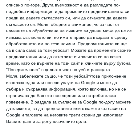
бъде последното голямо състезание в кариерата на
описано по-горе. Друга възможност е да разгледате по-
Ивет, но очевидно това няма да се случи. Самата тя все
подробна информация и да промените предпочитанията си,
още не е обявявала официално край на активната си
преди да дадете съгласието си, или да откажете да дадете
съгласието си.
Моля, обърнете внимание, че за част от
кариера.
начините на обработване на личните ви данни може да не се
изисква съгласието ви, но имате право да възразите срещу
Ивет Лалова влезе в
обработването им по тези начини. Предпочитанията ви ще
управлението на световната
са в сила само за този уебсайт. Можете да промените своите
Българската спринтьорка Ивет
атлетика
предпочитания или да оттеглите съгласието си по всяко
Лалова беше избрана в
време, като се върнете на този сайт и кликнете върху бутона
комисията на спортистите към
22 Юли 2022
"Поверителност" в долната част на уеб страницата.
международната федерация по
Моля, забележете също, че този уебсайт/това приложение
лека атлетика - Световната
използва една или повече услуги на Google и може да
атлетика (WA).
събира и съхранява информация, която включва, но не се
СЪСТАВЪТ ЗА ЕВРО `22
ограничава до Вашето посещение или потребителско
поведение. В раздела за съгласие за Google по-долу можете
Шестима атлети ще представят България на
да кликнете, за да предоставите или откажете съгласие на
европейското първенство в Мюнхен, съобщиха от
Google и таговете на неговите трети страни да използват
БФЛА.
Вашите данни за долупосочените цели.
В надпреварата при мъжете ще участват Георги Начев