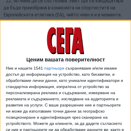
`22, но няма да се състезава. Ивет ще се кандидатира
да бъде преизбрана в комисията на спортистите на
Европейската атлетика (ЕА), чийто член е и в момента.
Новият състав ще бъде утвърден именно по време на
шампионата на Стария континент в баварската столица.
Бившата европейска шампионка на 200 м на открито и в
зала не е участвала в състезание след олимпийските
игри в Токио 2020. В японската столица миналото лято
Ценим вашата поверителност
тя отпадна още в сериите на коронната си дисциплина и
Ние и нашите 1541
партньори
съхраняваме и/или имаме
зае 31-во място от 41 участнички.
достъп до информация на устройство, като бисквитки, и
През 2022 г. Лалова пропусна целия зимен сезон, а през
обработваме лични данни, като уникални идентификатори и
стандартна информация, изпратена от устройство за
лятото се появи на световното първенство в Юджийн
персонализирана реклама и съдържание, измерване на
(САЩ, 15-24 юли) само за да участва в изборите за
рекламата и съдържанието, изследване на аудиторията и
комисията на спортистите към Световната атлетика
развитие на услуги.
С ваше разрешение ние и партньорите
(WA). Българката получи най-голям вот сред новите
ни може да използваме точни данни за географско
кандидати.
позициониране и идентификация чрез сканиране на
устройството. Можете да кликнете, за да дадете съгласието
Очакваше се, че европейското първенство в Мюнхен ще
си ние и партньорите ни да обработваме данните ви, както е