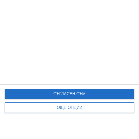
в леката атлетика
18 Юли 2026
Кенийски бегач подобри 27-годишен световен
рекорд
10 Юли 2026
Още по темата
СЪГЛАСЕН СЪМ
ОЩЕ НОВИНИ ОТ СПОРТ
ОЩЕ ОПЦИИ
Четвърта българска шахматистка в историята стана
международен майстор
04 Авг. 2026
Гимнастичка №1 на България остава извън строя 1,5 г.