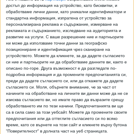
откарана в болница, където по-късно изпада в шок и
достъп до информация на устройство, като бисквитки, и
умира. Видео, публикувано онлайн, показва, че жената е
обработваме лични данни, като уникални идентификатори и
била нападната от акула мако, докато е била близо до
стандартна информация, изпратена от устройство за
брега.
персонализирана реклама и съдържание, измерване на
рекламата и съдържанието, изследване на аудиторията и
След нападението местните власти затварят плажовете
развитие на услуги.
С ваше разрешение ние и партньорите
в района на инцидента за три дни, за да дадат
ни може да използваме точни данни за географско
позициониране и идентификация чрез сканиране на
възможност за събиране на данни в съответствие с
устройството. Можете да кликнете, за да дадете съгласието
протоколите, използвани за разследване на атаки от
си ние и партньорите ни да обработваме данните ви, както е
акули.
описано по-горе. Друга възможност е да разгледате по-
подробна информация и да промените предпочитанията си,
Нападенията на акули са рядкост в района. Последното
преди да дадете съгласието си, или да откажете да дадете
е през 2020 г., когато украинско момче губи ръката си, а
съгласието си.
Моля, обърнете внимание, че за част от
египетски екскурзовод - крака си.
начините на обработване на личните ви данни може да не се
изисква съгласието ви, но имате право да възразите срещу
обработването им по тези начини. Предпочитанията ви ще
са в сила само за този уебсайт. Можете да промените своите
Последвайте ни и в
предпочитания или да оттеглите съгласието си по всяко
време, като се върнете на този сайт и кликнете върху бутона
"Поверителност" в долната част на уеб страницата.