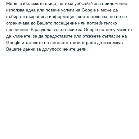
Ако искате да подкрепите независимата
Моля, забележете също, че този уебсайт/това приложение
и качествена журналистика в “Сега”,
използва една или повече услуги на Google и може да
можете да направите дарение през
събира и съхранява информация, която включва, но не се
PayPal
ограничава до Вашето посещение или потребителско
поведение. В раздела за съгласие за Google по-долу можете
,
,
,
Ключови думи:
акула
Египет
нападение
Хургада
да кликнете, за да предоставите или откажете съгласие на
Google и таговете на неговите трети страни да използват
Вашите данни за долупосочените цели.
Още новини по темата
Дрон удари американски танкер-цистерна в
Египет
30 Юли 2026
Нападатели подпалиха домове на хора от
гръцката управляваща партия
01 Юли 2026