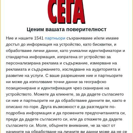
милиона кубинци са на тъмно.
"Ще работим без прекъсване, за да възстановим тока",
написа в Туитър кубинският президент Мигел Диас-
Ценим вашата поверителност
Канел. Енергийните специалисти обаче не знаят колко
Ние и нашите 1541
партньори
съхраняваме и/или имаме
време ще им отнеме възстановяването на мощностите.
достъп до информация на устройство, като бисквитки, и
Вчера кубинският лидер обяви, че Куба е в "извънредна
обработваме лични данни, като уникални идентификатори и
стандартна информация, изпратена от устройство за
енергийна ситуация" поради затруднения при
персонализирана реклама и съдържание, измерване на
закупуването на горивото, необходимо за захранване на
рекламата и съдържанието, изследване на аудиторията и
електроцентралите заради ембаргото на САЩ.
развитие на услуги.
С ваше разрешение ние и партньорите
ни може да използваме точни данни за географско
Премиерът Мануел Мареро допълни сред причините и
позициониране и идентификация чрез сканиране на
остарялата инфраструктура и нарастващото търсене.
устройството. Можете да кликнете, за да дадете съгласието
Той заяви, че частните компании ще плащат по-високи
си ние и партньорите ни да обработваме данните ви, както е
цени, за да се компенсира недостигът на ток.
описано по-горе. Друга възможност е да разгледате по-
подробна информация и да промените предпочитанията си,
На острова електроенергията се произвежда от осем
преди да дадете съгласието си, или да откажете да дадете
остарели топлоелектрически централи, които често не
съгласието си.
Моля, обърнете внимание, че за част от
работят или са в ремонт, от седем плаващи
начините на обработване на личните ви данни може да не се