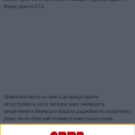
Франс прес и БТА.
Правителството се опита да предотврати
катастрофата, като затвори днес училищата,
некритичните бизнеси и изпрати държавните служители у
дома. Но по обяд най-голямата електроцентрала
"Антонио Гитерас" излезе от строя и това доведе до
верижно спиране на тока в цялата страна. Около 10