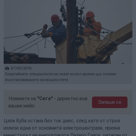
БГНЕС/ЕПА
Енергийните специалисти не знаят колко време ще отнеме
възстановяването на мощностите
Новините на
"Сега"
- директно във
Запиши се
вашия мейл.
Цяла Куба остана без ток днес, след като от строя
излезе една от основните електроцентрали, призна
министърът на енергетиката Лазаро Гуера, цитиран от