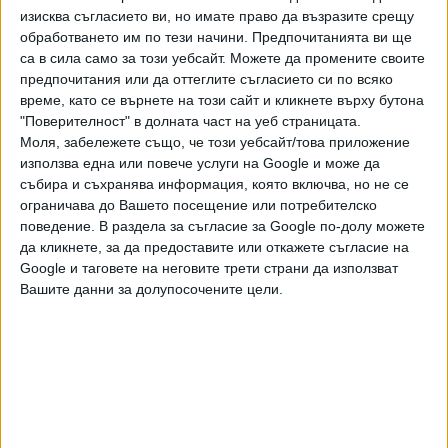
изисква съгласието ви, но имате право да възразите срещу
електроцентрали, които правителството дава под наем
обработването им по тези начини. Предпочитанията ви ще
на руски компании, и от електрогенератори.
са в сила само за този уебсайт. Можете да промените своите
предпочитания или да оттеглите съгласието си по всяко
Заради кризата училищата и университетите ще останат
време, като се върнете на този сайт и кликнете върху бутона
затворени, както и културни институти, спортни клубове
"Поверителност" в долната част на уеб страницата.
и нощни заведения. Единствено предприятията от
Моля, забележете също, че този уебсайт/това приложение
хранителната индустрия и болниците ще продължат да
използва една или повече услуги на Google и може да
работят без прекъсване.
събира и съхранява информация, която включва, но не се
ограничава до Вашето посещение или потребителско
Енергийната криза е нов удар по населението на острова,
поведение. В раздела за съгласие за Google по-долу можете
което вече страда от дефицит на основни хранителни
да кликнете, за да предоставите или откажете съгласие на
стоки, гориво, вода и лекарства. През последните
Google и таговете на неговите трети страни да използват
седмици в няколко провинции хората са били без
Вашите данни за долупосочените цели.
електричество до двадесет часа на ден.
Последвайте ни и в
Ако искате да подкрепите независимата
и качествена журналистика в “Сега”,