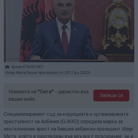
Архив ЕПА/БГНЕС
Илир Мета беше президент от 2017 до 2022г.
Новините на
"Сега"
- директно във
Запиши се
вашия мейл.
Специализираният съд за корупцията и организираната
престъпност на Албания (GJKKO) определи мярка за
неотклонение арест на бившия албански президент Илир
Мета, който е разследван във връзка с подозрения, че е