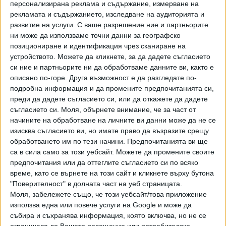
персонализирана реклама и съдържание, измерване на
Блюши, цитиран от Евронюз Албания, нарече ареста на
рекламата и съдържанието, изследване на аудиторията и
Мета „безпрецедентен терористичен акт“, „обявяване
развитие на услуги.
С ваше разрешение ние и партньорите
на война на опозицията“ и преминаване на всякакви
ни може да използваме точни данни за географско
позициониране и идентификация чрез сканиране на
червени линии.
устройството. Можете да кликнете, за да дадете съгласието
си ние и партньорите ни да обработваме данните ви, както е
Мета беше президент на Албания в периода 2017 – 2022
описано по-горе. Друга възможност е да разгледате по-
г., като освен държавен глава, е заемал постовете
подробна информация и да промените предпочитанията си,
премиер и външен министър на Албания, припомня
преди да дадете съгласието си, или да откажете да дадете
Асошиейтед прес. Той беше разследван за
съгласието си.
Моля, обърнете внимание, че за част от
предполагаемо незаконно лобиране в САЩ преди години.
начините на обработване на личните ви данни може да не се
Мета и бившата му съпруга Моника Крюемади също
изисква съгласието ви, но имате право да възразите срещу
така бяха разследвани за предполагаемо укриване на
обработването им по тези начини. Предпочитанията ви ще
са в сила само за този уебсайт. Можете да промените своите
лично имущество и приходи.
предпочитания или да оттеглите съгласието си по всяко
„Преследването от страна на правосъдието като
време, като се върнете на този сайт и кликнете върху бутона
"Поверителност" в долната част на уеб страницата.
оръжие срещу политическия противник, както и
Моля, забележете също, че този уебсайт/това приложение
публичното осъждане, на което сме подложени, не спира
използва една или повече услуги на Google и може да
опозицията в безкомпромисните ѝ битки за защита на
събира и съхранява информация, която включва, но не се
обществения интерес“, написа във Фейсбук бившата
ограничава до Вашето посещение или потребителско