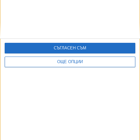
революцията в Албания
11 Юни 2026
Албанската прокуратура се намеси в
туристическия проект на зетя на Тръмп
СЪГЛАСЕН СЪМ
05 Юни 2026
ОЩЕ ОПЦИИ
Още по темата
ОЩЕ НОВИНИ ОТ ЧУЖБИНА
Нацистки кораб изплува заради сушата в Дунав
03 Авг. 2026
Израелски съд спря плана за охрана на затвор с
крокодили