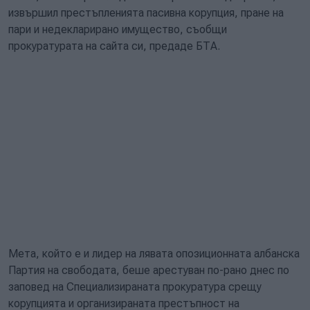
извършил престъпленията пасивна корупция, пране на
пари и недекларирано имущество, съобщи
прокуратурата на сайта си, предаде БТА.
Мета, който е и лидер на лявата опозиционната албанска
Партия на свободата, беше арестуван по-рано днес по
заповед на Специализираната прокуратура срещу
корупцията и организираната престъпност на