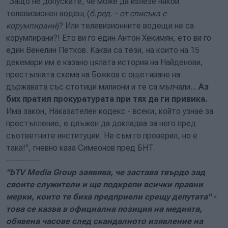
"Защо не допускате, че може да излезе някой
телевизионен водещ (
б.ред. - от списъка с
корумпирани
)? Или телевизионните водещи не са
корумпирани?! Ето ви го един Антон Хекимян, ето ви го
един Венелин Петков. Какви са тези, на които на 15
декември им е казано цялата история на Найденови,
престъпната схема на Божков с ощетяване на
държавата със стотици милиони и те са мълчали...
Аз
бих пратил прокуратурата при тях да ги привика.
Има закон, Наказателен кодекс - всеки, който узнае за
престъпление, е длъжен да докладва за него пред
съответните институции. Не съм го проверил, но е
така!", гневно каза Симеонов пред БНТ.
-----------
"bTV Media Group заявява, че застава твърдо зад
своите служители и ще подкрепи всички правни
мерки, които те биха предприели срещу депутата" -
това се казва в официална позиция на медията,
обявена часове след скандалното изявление на