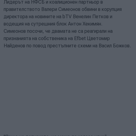
Лидерът на НФСБ и коалиционен партньор в
правителството Валери Симеонов обвини в корупция
директора на новините на bTV Венелин Петков и
водещия на сутрешния блок Антон Хекимян.
Симеонов посочи, че двамата не са реагирали на
признанията на собственика на Efbet Цветомир
Найденов по повод престъпните схеми на Васил Божков.