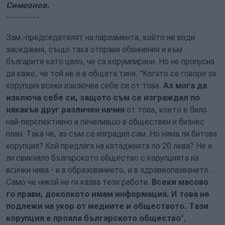
Симеонов.
-----------
Зам.-председателят на парламента, който не води
заседания, също така отправи обвинения и към
българите като цяло, че са корумпирани. Но не пропусна
да каже, че той не е в общата тиня. "Когато се говори за
корупция всеки изключва себе си от това.
Аз мога да
изключа себе си, защото съм се изграждал по
някакъв друг различен начин
от това, което е било
най-перспективно и печелившо в обществен и бизнес
план. Така че, аз съм се изградил сам. Но няма ли битова
корупция? Кой предлага на катаджията по 20 лева? Не е
ли свикнало българското общество с корупцията на
всички нива - и в образованието, и в здравеопазването.
Само че никой не ги казва тези работи.
Всеки масово
го прави, доколкото имам информация. И това не
подлежи на укор от медиите и обществото. Тази
корупция е прояла българското общество
",