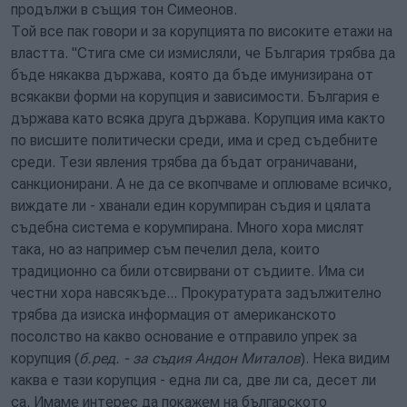
продължи в същия тон Симеонов.
Той все пак говори и за корупцията по високите етажи на
властта. "Стига сме си измисляли, че България трябва да
бъде някаква държава, която да бъде имунизирана от
всякакви форми на корупция и зависимости. България е
държава като всяка друга държава. Корупция има както
по висшите политически среди, има и сред съдебните
среди. Тези явления трябва да бъдат ограничавани,
санкционирани. А не да се вкопчваме и оплюваме всичко,
виждате ли - хванали един корумпиран съдия и цялата
съдебна система е корумпирана. Много хора мислят
така, но аз например съм печелил дела, които
традиционно са били отсвирвани от съдиите. Има си
честни хора навсякъде... Прокуратурата задължително
трябва да изиска информация от американското
посолство на какво основание е отправило упрек за
корупция (
б.ред. - за съдия Андон Миталов
). Нека видим
каква е тази корупция - една ли са, две ли са, десет ли
са. Имаме интерес да покажем на българското