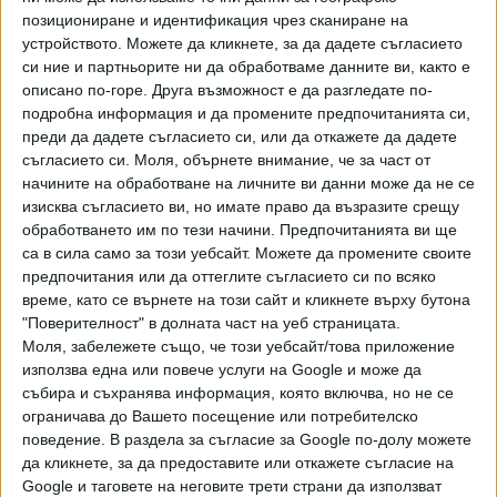
бъде сравнена със зависимостта от наркотиците. Която
позициониране и идентификация чрез сканиране на
устройството. Можете да кликнете, за да дадете съгласието
остава за цял живот и някой път коства човешки живот.
си ние и партньорите ни да обработваме данните ви, както е
Да не говорим за загубени имущества, разбити
описано по-горе. Друга възможност е да разгледате по-
семейства", каза Симеонов.
подробна информация и да промените предпочитанията си,
преди да дадете съгласието си, или да откажете да дадете
Той подчерта, че за успеха на неговия законопроект е
съгласието си.
Моля, обърнете внимание, че за част от
помогнал и "вътрешнофирмения скандал между
начините на обработване на личните ви данни може да не се
оператора на най-големите лотарийни игри Васил Божков
изисква съгласието ви, но имате право да възразите срещу
и неговите съдружници от семейство Найденови".
обработването им по тези начини. Предпочитанията ви ще
"Тогава бяха изнесени данни за невнасяне на данъци в
са в сила само за този уебсайт. Можете да промените своите
размер към онзи момент на 210-260 млн. лв. за периода
предпочитания или да оттеглите съгласието си по всяко
време, като се върнете на този сайт и кликнете върху бутона
от началото на тези частни лотарийни игри. А напоследък
"Поверителност" в долната част на уеб страницата.
Агенция за държавна финансова инспекция и данните на
Моля, забележете също, че този уебсайт/това приложение
финансовото министерство говорят за 3-4 пъти по-голям
използва една или повече услуги на Google и може да
размер на насенени щети върху държавния бюджет.
събира и съхранява информация, която включва, но не се
Това даде и тласък, и основание да внеса
ограничава до Вашето посещение или потребителско
този законопроект. И самата ситуация помогна много",
поведение. В раздела за съгласие за Google по-долу можете
допълни Симеонов. И изтъкна защо чак сега е внесен
да кликнете, за да предоставите или откажете съгласие на
Google и таговете на неговите трети страни да използват
законопроектът: "Не познавам г-н Найденов, но за мен