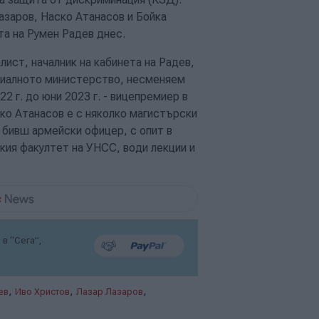
Лазаров, Наско Атанасов и Бойка
а на Румен Радев днес.
лист, началник на кабинета на Радев,
циалното министерство, несменяем
2 г. до юни 2023 г. - вицепремиер в
ко Атанасов е с няколко магистърски
 бивш армейски офицер, с опит в
кия факултет на УНСС, води лекции и
в “Сега”,
,
,
,
ев
Иво Христов
Лазар Лазаров