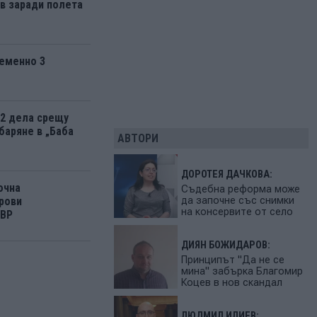
 заради полета
еменно 3
12 дела срещу
баряне в „Баба
АВТОРИ
ДОРОТЕЯ ДАЧКОВА:
очна
Съдебна реформа може
да започне със снимки
рови
на консервите от село
МВР
ДИЯН БОЖИДАРОВ:
Принципът "Да не се
мина" забърка Благомир
Коцев в нов скандал
ЛЮДМИЛ ИЛИЕВ: