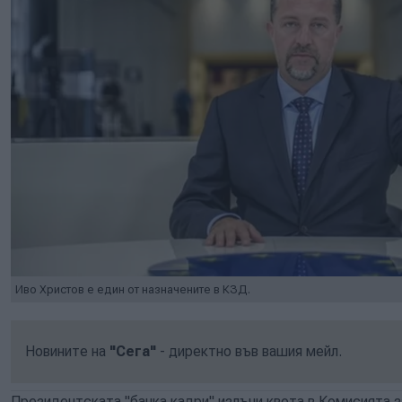
Иво Христов е един от назначените в КЗД.
Новините на
"Сега"
- директно във вашия мейл.
Президентската "банка кадри" излъчи квота в Комисията 