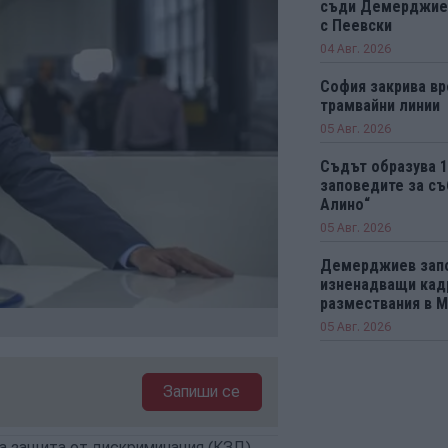
съди Демерджиев
с Пеевски
04 Авг. 2026
София закрива вр
трамвайни линии
05 Авг. 2026
Съдът образува 
заповедите за съ
Алино“
05 Авг. 2026
Демерджиев зап
изненадващи кад
размествания в 
05 Авг. 2026
Запиши се
за защита от дискриминация (КЗД).