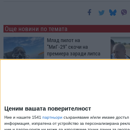
Още новини по темата
Млад пилот на
"МиГ-29" скочи на
премиера заради липса
на пари и полети
07 Авг. 2026
Радев "забрани" да го
критикуват от плажа
05 Авг. 2026
Ценим вашата поверителност
Ние и нашите 1541
партньори
съхраняваме и/или имаме достъп д
информация, изпратена от устройство за персонализирана рекла
ние и партньорите ни може да използваме точни данни за геогра