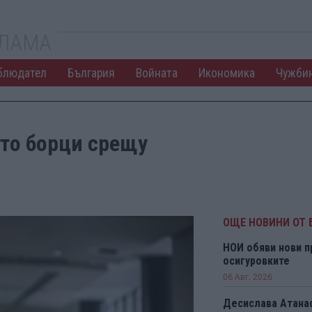
КЛАМА
блюдател
България
Войната
Икономика
Чужби
ато борци срещу
ОЩЕ НОВИНИ ОТ 
НОИ обяви нови п
осигуровките
06 Авг. 2026
Десислава Атанас