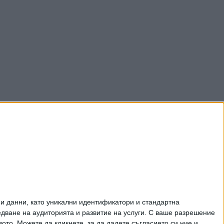
и данни, като уникални идентификатори и стандартна
ване на аудиторията и развитие на услуги.
С ваше разрешение
то. Можете да кликнете, за да дадете съгласието си ние и