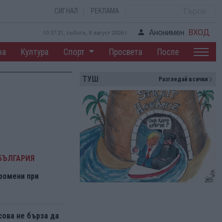
СИГНАЛ
РЕКЛАМА
Анонимен
ВХОД
10:37:21, събота, 8 август 2026 г.
на
Култура
Спорт
Просвета
После
ТУШ
Разгледай всички
БЪЛГАРИЯ
ромени при
ова не бърза да