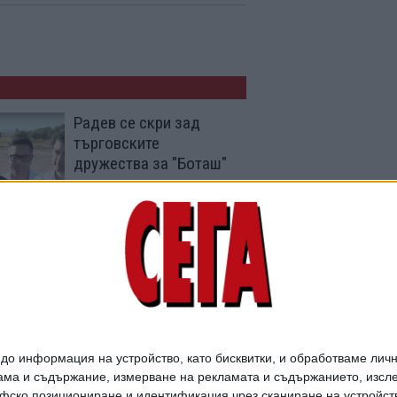
Радев се скри зад
търговските
дружества за "Боташ"
06 Авг. 2026
Законодателната
програма на кабинета
се оказа без реформи
31 Юли 2026
о информация на устройство, като бисквитки, и обработваме личн
ма и съдържание, измерване на рекламата и съдържанието, изслед
фско позициониране и идентификация чрез сканиране на устройство