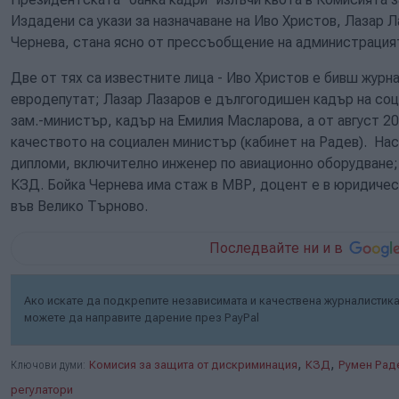
Издадени са укази за назначаване на Иво Христов, Лазар 
Чернева, стана ясно от прессъобщение на администрацият
Две от тях са известните лица - Иво Христов е бивш журна
евродепутат; Лазар Лазаров е дългогодишен кадър на со
зам.-министър, кадър на Емилия Масларова, а от август 202
качеството на социален министър (кабинет на Радев). Нас
дипломи, включително инженер по авиационно оборудване;
КЗД. Бойка Чернева има стаж в МВР, доцент е в юридичес
във Велико Търново.
Последвайте ни и в
Ако искате да подкрепите независимата и качествена журналистика 
можете да направите дарение през PayPal
,
,
Ключови думи:
Комисия за защита от дискриминация
КЗД
Румен Рад
регулатори