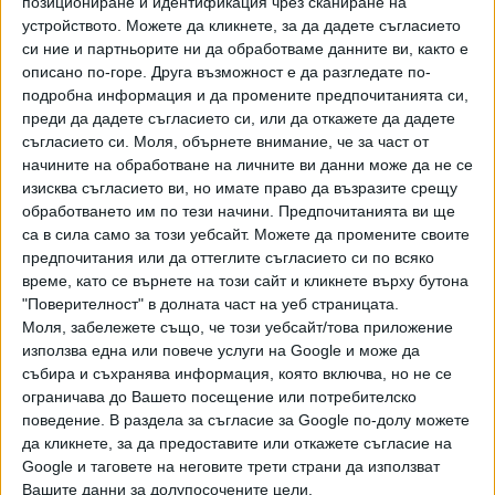
позициониране и идентификация чрез сканиране на
командировки.
устройството. Можете да кликнете, за да дадете съгласието
Кашъмов коментира, че не става напълно ясно колко
си ние и партньорите ни да обработваме данните ви, както е
описано по-горе. Друга възможност е да разгледате по-
души са били ангажирани с охраната. Известно е, че един
подробна информация и да промените предпочитанията си,
сержант в НСО през миналата година вероятно е
преди да дадете съгласието си, или да откажете да дадете
получавал около 3000 лева чисто, а един офицер - около
съгласието си.
Моля, обърнете внимание, че за част от
4000 лева.
начините на обработване на личните ви данни може да не се
изисква съгласието ви, но имате право да възразите срещу
Според адвоката съдебното решение е прецедент и
обработването им по тези начини. Предпочитанията ви ще
може да послужи за следващи искания към НСО. То
са в сила само за този уебсайт. Можете да промените своите
обаче не означава автоматично, че подобна информация
предпочитания или да оттеглите съгласието си по всяко
от други институции ще бъде предоставяна без съдебни
време, като се върнете на този сайт и кликнете върху бутона
дела.
"Поверителност" в долната част на уеб страницата.
Моля, забележете също, че този уебсайт/това приложение
Кашъмов посочи, че има два начина достъпът до
използва една или повече услуги на Google и може да
събира и съхранява информация, която включва, но не се
информация за държавни разходи да стане реален -
ограничава до Вашето посещение или потребителско
лесен и труден. Лесният е законодателят ясно да
поведение. В раздела за съгласие за Google по-долу можете
запише, че такава информация се публикува. Трудният е
да кликнете, за да предоставите или откажете съгласие на
чрез съдебни прецеденти във всеки отделен случай.
Google и таговете на неговите трети страни да използват
Вашите данни за долупосочените цели.