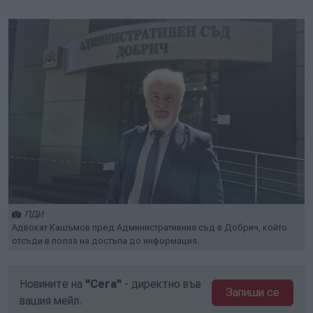
Play
Mute
Setti
ПДИ
Адвокат Кашъмов пред Административния съд в Добрич, който
отсъди в полза на достъпа до информация.
Новините на
"Сега"
- директно във
Запиши се
вашия мейл.