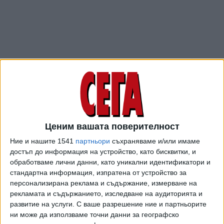
"Според мен и за всеки гражданин това не е случайно",
коментира Кашъмов. По информация на "Сега"
ситуацията с ревизията, която още тече, е странна,
като се има предвид, че малко преди това фирмата
отново е била обект на данъчна проверка.
Ценим вашата поверителност
След спечелената от Стойчев съдебна битка се разбра,
Ние и нашите 1541
партньори
съхраняваме и/или имаме
че
общата цена на охраната на Пеевски за посочения
достъп до информация на устройство, като бисквитки, и
период е 226 680 лв.
Кашъмов изчислява, че това се
обработваме лични данни, като уникални идентификатори и
равнява на около 210 минимални работни заплати за
стандартна информация, изпратена от устройство за
миналата година. От тази сума над 182 000 лева са за
персонализирана реклама и съдържание, измерване на
възнаграждения и бонуси. Адвокатът уточни, че за
рекламата и съдържанието, изследване на аудиторията и
извънреден труд в НСО не се плаща отделно, тъй като
развитие на услуги.
С ваше разрешение ние и партньорите
той се покрива от постоянен бонус. Има и разходи за
ни може да използваме точни данни за географско