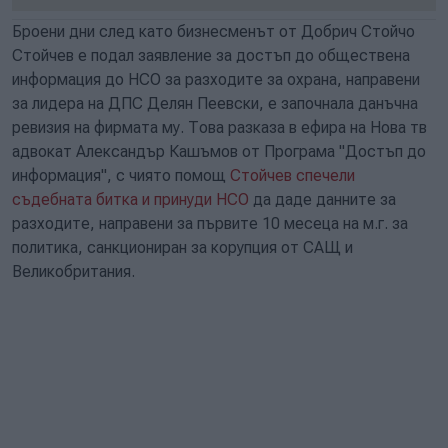
Броени дни след като бизнесменът от Добрич Стойчо
Стойчев е подал заявление за достъп до обществена
информация до НСО за разходите за охрана, направени
за лидера на ДПС Делян Пеевски, е започнала данъчна
ревизия на фирмата му. Това разказа в ефира на Нова тв
адвокат Александър Кашъмов от Програма "Достъп до
информация", с чиято помощ
Стойчев спечели
съдебната битка и принуди НСО
да даде данните за
разходите, направени за първите 10 месеца на м.г. за
политика, санкциониран за корупция от САЩ и
Великобритания.