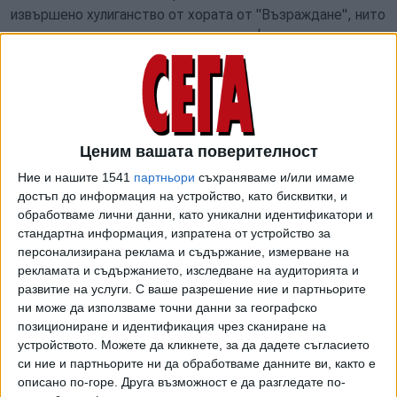
извършено хулиганство от хората от "Възраждане", нито
пък, че се разпространяват порнографски материали,
какъвто беше сигналът до прокуратурата от
противниците на филма.
Постановлението за отказ да бъде образувано
досъдебно производство е още от края на септември.
Ценим вашата поверителност
На 14 юни хомофобска агитка атакува прожекция на
Ние и нашите 1541
партньори
съхраняваме и/или имаме
наградения в Кан и номиниран за "Оскар" филм "Близо" в
достъп до информация на устройство, като бисквитки, и
Lucky Дом на киното в Пловдив - дни след подобна акция
обработваме лични данни, като уникални идентификатори и
в кино "Одеон" в София. Лентата на белгийския режисьор
стандартна информация, изпратена от устройство за
персонализирана реклама и съдържание, измерване на
Лукас Донт бе част от френскоезичната програма към
рекламата и съдържанието, изследване на аудиторията и
фестивала "Франкофоли".
развитие на услуги.
С ваше разрешение ние и партньорите
ни може да използваме точни данни за географско
Агитката в Пловдив беше начело с кандидат-депутата от
позициониране и идентификация чрез сканиране на
"Възраждане" и таксиметров шофьор Емил Янков. Част
устройството. Можете да кликнете, за да дадете съгласието
от привържениците са носели т.нар. "георгиевски
си ние и партньорите ни да обработваме данните ви, както е
лентички", които са отличителен знак на
описано по-горе. Друга възможност е да разгледате по-