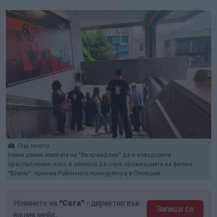
Под тепето
Няма данни агитката на "Възраждане" да е извършила
престъпление, като е опитала да спре прожекцията на филма
"Близо", приема Районната прокуратура в Пловдив.
Новините на
"Сега"
- директно във
Запиши се
вашия мейл.