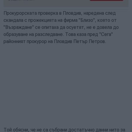
Прокурорската проверка в Пловдив, наредена след
скандала с прожекцията на фирма "Близо", която от
"Възраждане" се опитаха да осуетят, не е довела до
образуване на разследване. Това каза пред "Сега"
районният прокурор на Пловдив Петър Петров.
Той обясни, че не са събрани достатъчно данни нито за