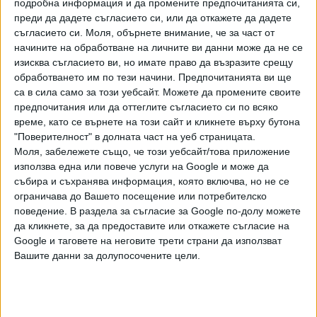
привържениците на комунистическия бивш СССР и
подробна информация и да промените предпочитанията си,
Владимир Путин, разказа тогава пловдивската медия
преди да дадете съгласието си, или да откажете да дадете
съгласието си.
Моля, обърнете внимание, че за част от
"Под тепето"
.
начините на обработване на личните ви данни може да не се
Две седмици след изпълненията пред киното гражданин
изисква съгласието ви, но имате право да възразите срещу
обработването им по тези начини. Предпочитанията ви ще
сезира прокуратурата, че във филма има порнографски
са в сила само за този уебсайт. Можете да промените своите
материали с участието на лица, ненавършили 14 години.
предпочитания или да оттеглите съгласието си по всяко
Истината е, че в него няма голота или сексуални сцени -
време, като се върнете на този сайт и кликнете върху бутона
нито със, нито без участието на малолетни. Образувана
"Поверителност" в долната част на уеб страницата.
е проверка по този сигнал, но след като се вдигна шум,
Моля, забележете също, че този уебсайт/това приложение
от прокуратурата обясниха, че макар и да не са
използва една или повече услуги на Google и може да
сезирани "от лица или институции за безредици по време
събира и съхранява информация, която включва, но не се
ограничава до Вашето посещение или потребителско
на прожекцията", ще проверят и действията на
поведение. В раздела за съгласие за Google по-долу можете
протестиращите срещу филма.
да кликнете, за да предоставите или откажете съгласие на
Google и таговете на неговите трети страни да използват
Сега от прокуратурата обясняват, че още тогава
Вашите данни за долупосочените цели.
изпратените на място няколко полицейски патрула не са
установили хулигански действия от страна на
противниците на филма. Те са държали плакати,
призоваващи прожекцията да бъде спряна, но по никакъв