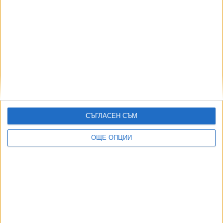
01 Май 2026
Още по темата
ОЩЕ НОВИНИ ОТ БЪЛГАРИЯ
Борисов за първи път изплува в документ на службата
за санкции на САЩ
СЪГЛАСЕН СЪМ
02 Авг. 2026
ОЩЕ ОПЦИИ
Въстанали срещу статуквото прокурори създадоха
организация
02 Авг. 2026
Прокуратурата е осъдена да плати обезщетение заради
отказ да работи
03 Авг. 2026