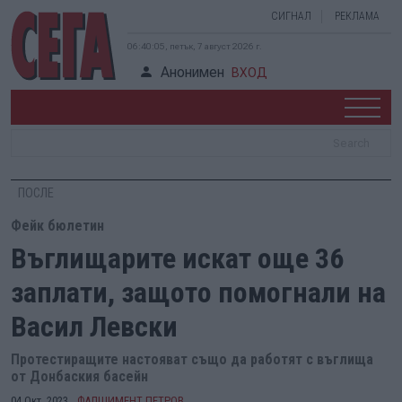
СИГНАЛ
РЕКЛАМА
06:40:06, петък, 7 август 2026 г.
Анонимен
ВХОД
ПОСЛЕ
Фейк бюлетин
Въглищарите искат още 36
заплати, защото помогнали на
Васил Левски
Протестиращите настояват също да работят с въглища
от Донбаския басейн
04 Окт. 2023
ФАЛШИМЕНТ ПЕТРОВ