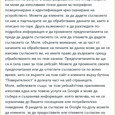
ни може да използваме точни данни за географско
недоказали се терористи и слабаци с очила.
позициониране и идентификация чрез сканиране на
"Трябват ни сериозни хора като Пеевски или в краен
устройството. Можете да кликнете, за да дадете съгласието
случай Бойко Борисов, поне знаем, че от тях нещо
си ние и партньорите ни да обработваме данните ви, както е
зависи - преценяват енергетиците. - А Денков да дойде
описано по-горе. Друга възможност е да разгледате по-
да преговаряме в тунела на тъмно" - поканиха го
подробна информация и да промените предпочитанията си,
разгневените трудови колективи.
преди да дадете съгласието си, или да откажете да дадете
Един въглищар заяви особена позиция по политическите
съгласието си.
Моля, обърнете внимание, че за част от
начините на обработване на личните ви данни може да не се
въпроси.
изисква съгласието ви, но имате право да възразите срещу
"Аз не съм енергетиква, повече ми харесват искрите в
обработването им по тези начини. Предпочитанията ви ще
копейките", загатна нещо за Искра Михайлова
са в сила само за този уебсайт. Можете да промените своите
въглищарят.
предпочитания или да оттеглите съгласието си по всяко
време, като се върнете на този сайт и кликнете върху бутона
https://chitanka.info/text/4200-apostolyt-v-
"Поверителност" в долната част на уеб страницата.
premezhdie
Моля, забележете също, че този уебсайт/това приложение
използва една или повече услуги на Google и може да
събира и съхранява информация, която включва, но не се
ограничава до Вашето посещение или потребителско
поведение. В раздела за съгласие за Google по-долу можете
да кликнете, за да предоставите или откажете съгласие на