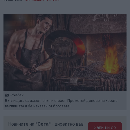
Pixabay
Въглищата са живот, огън и страст. Прометей донесе на хората
въглищата и бе наказан от боговете!
Новините на
"Сега"
- директно във
Запиши се