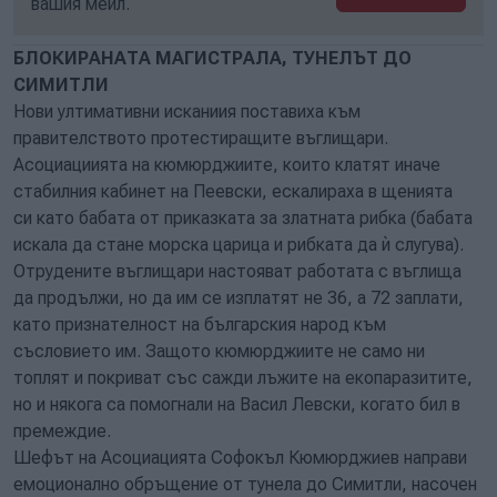
вашия мейл.
БЛОКИРАНАТА МАГИСТРАЛА, ТУНЕЛЪТ ДО
СИМИТЛИ
Нови ултимативни исканиия поставиха към
правителството протестиращите въглищари.
Асоциациията на кюмюрджиите, които клатят иначе
стабилния кабинет на Пеевски, ескалираха в щенията
си като бабата от приказката за златната рибка (бабата
искала да стане морска царица и рибката да ѝ слугува).
Отрудените въглищари настояват работата с въглища
да продължи, но да им се изплатят не 36, а 72 заплати,
като признателност на българския народ към
съсловието им. Защото кюмюрджиите не само ни
топлят и покриват със сажди лъжите на екопаразитите,
но и някога са помогнали на Васил Левски, когато бил в
премеждие.
Шефът на Асоциацията Софокъл Кюмюрджиев направи
емоционално обръщение от тунела до Симитли, насочен