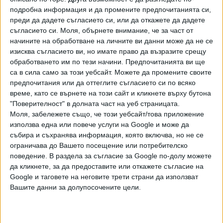
подробна информация и да промените предпочитанията си,
такива мачове, не мислех, че е във възможностите ми.
преди да дадете съгласието си, или да откажете да дадете
Участвам за четвърти път в този турнир, миналата
съгласието си.
Моля, обърнете внимание, че за част от
година паднах много лошо. Нищо не ми се получаваше и в
начините на обработване на личните ви данни може да не се
един момент мислех да се отказвам", сподели
изисква съгласието ви, но имате право да възразите срещу
развълнуваният Лазаров, който ще дебютира в основна
обработването им по тези начини. Предпочитанията ви ще
схема на АТР турнир.
са в сила само за този уебсайт. Можете да промените своите
предпочитания или да оттеглите съгласието си по всяко
Негов съперник в I кръг ще бъде поставеният под №6
време, като се върнете на този сайт и кликнете върху бутона
Фернандо Вердаско (Исп) - най-трудният от всички
"Поверителност" в долната част на уеб страницата.
Моля, забележете също, че този уебсайт/това приложение
възможни съперници за квалификантите. Останалите
използва една или повече услуги на Google и може да
варианти бяха Николоз Басилашвили (Груз), Адриан
събира и съхранява информация, която включва, но не се
Манарино (Фр) и Ян-Ленард Щруф (Гер).
ограничава до Вашето посещение или потребителско
поведение. В раздела за съгласие за Google по-долу можете
"Надявам се да не ме бие много и да покажа добър
да кликнете, за да предоставите или откажете съгласие на
тенис, както до момента - призна чистосърдечно Алекс
Google и таговете на неговите трети страни да използват
по адрес на Вердаско. - Той е един от детските ми
Вашите данни за долупосочените цели.
идоли. Още помня мача му с Надал от Australian Open.
Това е сбъдната мечта. Не съм се чувствал на предишни
турнири така. Тази публика ме кара да се чувствам като