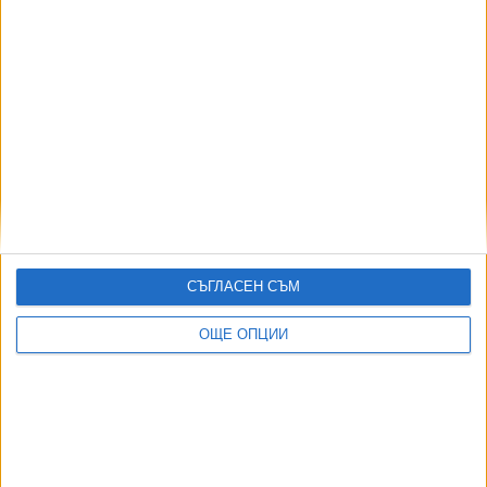
5 г. по-късно България има нова първа ракета
13 Юли 2026
Още по темата
ОЩЕ НОВИНИ ОТ СПОРТ
СЪГЛАСЕН СЪМ
Четвърта българска шахматистка в историята стана
ОЩЕ ОПЦИИ
международен майстор
04 Авг. 2026
Гимнастичка №1 на България остава извън строя 1,5 г.
06 Авг. 2026
"ЦСКА 1948" пропусна да победи "Панатинайкос"