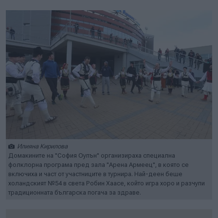
Илияна Кирилова
Домакините на "София Оупън" организираха специална
фолклорна програма пред зала "Арена Армеец", в която се
включиха и част от участниците в турнира. Най-деен беше
холандският №54 в света Робин Хаасе, който игра хоро и разчупи
традиционната българска погача за здраве.