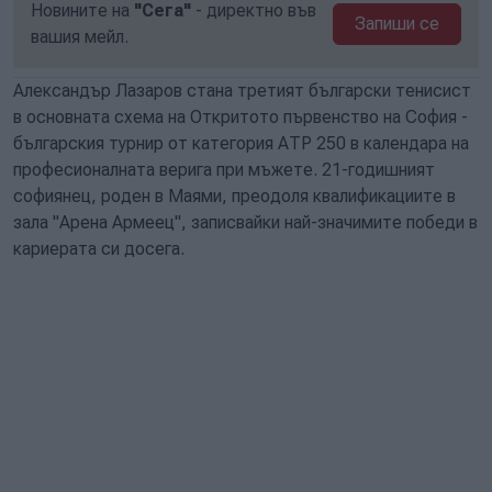
Новините на
"Сега"
- директно във
Запиши се
вашия мейл.
Александър Лазаров стана третият български тенисист
в основната схема на Откритото първенство на София -
българския турнир от категория АТР 250 в календара на
професионалната верига при мъжете. 21-годишният
софиянец, роден в Маями, преодоля квалификациите в
зала "Арена Армеец", записвайки най-значимите победи в
кариерата си досега.