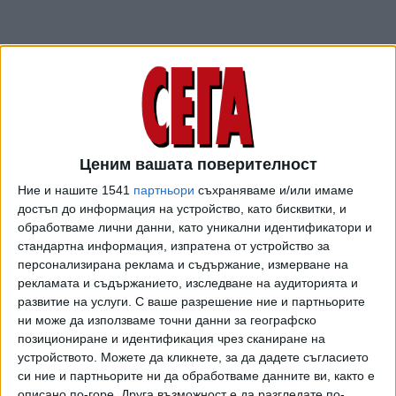
В I кръг на пресявките участващият с "уайлд кард"
Лазаров (без класиране в ранглистата в момента)
отстрани бившия №44 в света Лукаш Лацко (Слвк) със
7:6 (5), 6:2. Националът за купа "Дейвис" пропусна 7
мачбола, преди най-сетне да надмогне напрежението и
Ценим вашата поверителност
да зарадва малцината зрители по трибуните.
Ние и нашите 1541
партньори
съхраняваме и/или имаме
достъп до информация на устройство, като бисквитки, и
В решаващия II кръг вчера Алекс извоюва още по-
обработваме лични данни, като уникални идентификатори и
драматичен успех над поставения под №5 в
стандартна информация, изпратена от устройство за
предварителната схема Лука Вани (Ит) със 7:6 (6), 3:6,
персонализирана реклама и съдържание, измерване на
7:5. В третата част италианецът два пъти повеждаше с
рекламата и съдържанието, изследване на аудиторията и
пробив и дори стигна до два поредни мачбола при 5:4
развитие на услуги.
С ваше разрешение ние и партньорите
гейма и свое подаване. Българинът обаче отрази и двете
ни може да използваме точни данни за географско
възможности на световния №154, след което даде още
позициониране и идентификация чрез сканиране на
устройството. Можете да кликнете, за да дадете съгласието
само три точки на своя съперник до края на мача.
си ние и партньорите ни да обработваме данните ви, както е
"Не знам дали сънувам, или е реалност. Не съм играл в
описано по-горе. Друга възможност е да разгледате по-