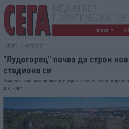
МЕДИЯ БЕЗ
ПОЛИТИЧЕСКА РЕ
Видео
На
СПОРТ
ФУТБОЛ БГ
"Лудогорец" почва да строи нов
стадиона си
Въпреки това шампионите ще играят на своя терен дори и 
12 Юни 2024