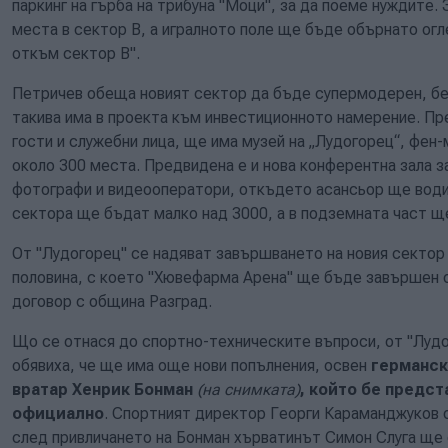
паркинг на гърба на трибуна "Моци", за да поеме нуждите
места в сектор В, а игралното поле ще бъде обърнато ог
откъм сектор В".
Петричев обеща новият сектор да бъде супермодерен, без
такива има в проекта към инвестиционното намерение. Пр
гости и служебни лица, ще има музей на „Лудогорец“, фен-
около 300 места. Предвидена е и нова конферентна зала з
фотографи и видеоопeратори, откъдето асансьор ще води
сектора ще бъдат малко над 3000, а в подземната част ще
От "Лудогорец" се надяват завършването на новия сектор 
половина, с което "Хювефарма Арена" ще бъде завършен 
договор с община Разград.
Що се отнася до спортно-техническите въпроси, от "Луд
обявиха, че ще има още нови попълнения, освен
германск
вратар Хенрик Бонман
(на снимката)
, който бе предст
официално
. Спортният директор Георги Караманджуков о
след привличането на Бонман хърватинът Симон Слуга ще