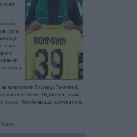
иключат
а които
ена група
каза още
кто и с
 много
и рамки,
 не стана,
 на нападателя Бърнард Текпетей,
спорни качества и "Лудогорец" няма
го скъпо. Никой няма да напуска поне