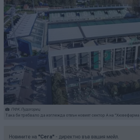
ПФК Лудогорец
Така би трябвало да изглежда отвън новият сектор А на "Хювефарма
Новините на
"Сега"
- директно във вашия мейл.