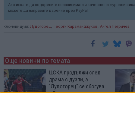
Ако искате да подкрепите независимата и качествена журналистика 
можете да направите дарение през PayPal
,
,
Ключови думи:
Лудогорец
Георги Караманджуков
Ангел Петричев
Още новини по темата
ЦСКА продължи след
драма с дузпи, а
"Лудогорец" се сбогува
с Европа
30 Юли 2026
Футболният съюз
толерира "Лудогорец"
и му спести 199 467