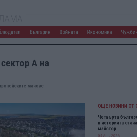
КЛАМА
блюдател
България
Войната
Икономика
Чужби
 сектор А на
европейските мачове
ОЩЕ НОВИНИ ОТ 
Четвърта българ
в историята ста
майстор
04 Авг. 2026