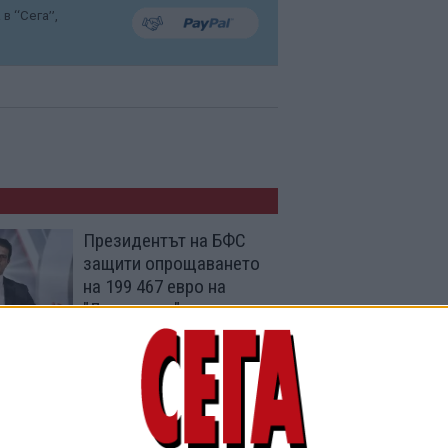
в “Сега”,
Президентът на БФС
защити опрощаването
на 199 467 евро на
"Лудогорец"
27 Юли 2026
Безобразно слаб
"Лудогорец" загуби с
0:2 на старта си в