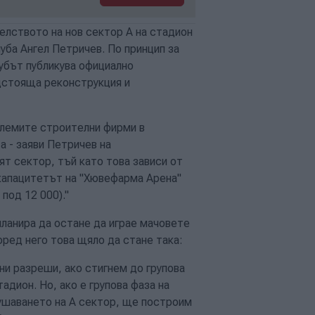
лството на нов сектор А на стадион
уба Ангел Петричев. По принцип за
лубът публикува официално
дстояща реконструкция и
олемите строителни фирми в
а - заяви Петричев на
ят сектор, тъй като това зависи от
капацитетът на "Хювефарма Арена"
 под 12 000)."
планира да остане да играе мачовете
оред него това щяло да стане така:
ни разреши, ако стигнем до групова
адион. Но, ако е групова фаза на
ушаването на А сектор, ще построим