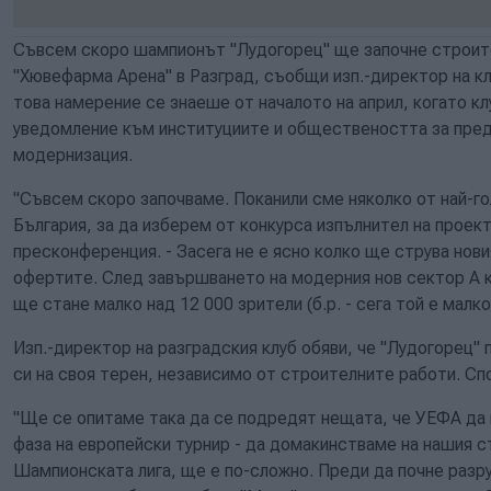
Съвсем скоро шампионът "Лудогорец" ще започне строите
"Хювефарма Арена" в Разград, съобщи изп.-директор на кл
това намерение се знаеше от началото на април, когато к
уведомление към институциите и обществеността за пре
модернизация.
"Съвсем скоро започваме. Поканили сме няколко от най-г
България, за да изберем от конкурса изпълнител на проект
пресконференция. - Засега не е ясно колко ще струва нови
офертите. След завършването на модерния нов сектор А 
ще стане малко над 12 000 зрители (б.р. - сега той е малко
Изп.-директор на разградския клуб обяви, че "Лудогорец" 
си на своя терен, независимо от строителните работи. Сп
"Ще се опитаме така да се подредят нещата, че УЕФА да 
фаза на европейски турнир - да домакинстваме на нашия ст
Шампионската лига, ще е по-сложно. Преди да почне разр