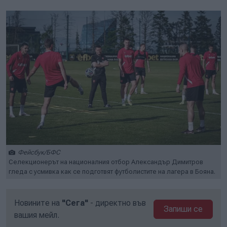
Фейсбук/БФС
Селекционерът на националния отбор Александър Димитров
гледа с усмивка как се подготвят футболистите на лагера в Бояна.
Новините на
"Сега"
- директно във
Запиши се
вашия мейл.