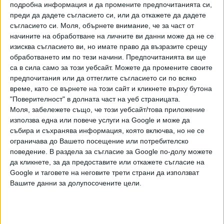
подробна информация и да промените предпочитанията си,
и да стартираме една успешна серия преди мачовете от
преди да дадете съгласието си, или да откажете да дадете
Лигата на нациите през есента. Опитвам се да помогна
съгласието си.
Моля, обърнете внимание, че за част от
на отбора с възможно най-много, което мога да дам.
начините на обработване на личните ви данни може да не се
Разбира се, не мога да говоря добре български, но се
изисква съгласието ви, но имате право да възразите срещу
опитвам да помагам. Също така се опитвам да общувам
обработването им по тези начини. Предпочитанията ви ще
на български със съотборниците си. И вероятно, когато
са в сила само за този уебсайт. Можете да промените своите
мога да го правя максимално добре, ще бъда лидер на
предпочитания или да оттеглите съгласието си по всяко
време, като се върнете на този сайт и кликнете върху бутона
отбора. Може би има и други момчета, които са доста
"Поверителност" в долната част на уеб страницата.
по-комуникативни", каза Петков.
Моля, забележете също, че този уебсайт/това приложение
използва една или повече услуги на Google и може да
Междувременно стана ясно, че Янис Пападопулос от
събира и съхранява информация, която включва, но не се
Гърция ще бъде главен рефер на контролата срещу
ограничава до Вашето посещение или потребителско
Черна гора в понеделник, която ще се играе от 19:00 ч.
поведение. В раздела за съгласие за Google по-долу можете
на ст. "Христо Ботев" в Пловдив. Интересното е, че през
да кликнете, за да предоставите или откажете съгласие на
изминалия сезон той е имал само още един
Google и таговете на неговите трети страни да използват
международен наряд - за мача от втория кръг на Лига на
Вашите данни за долупосочените цели.
конференцията между "Динамо" (Минск) и албанския
"Егнатия".