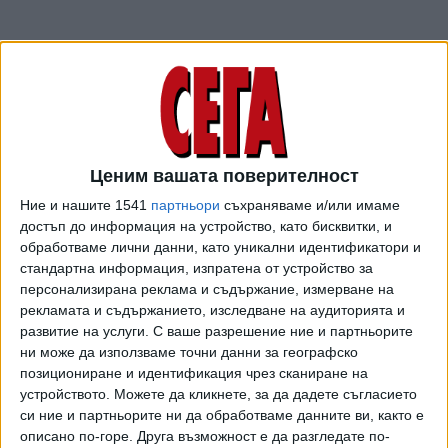
За момента няма контузени по време на подготовката на
националите. Завърналият се след две години и половина
в отбора Патрик-Габриел Галчев не скри радостта си от
повиквателната и заяви, че желанието му е да помогне за
Ценим вашата поверителност
спечелването и на двете контроли. "Щом става въпрос
Ние и нашите 1541
партньори
съхраняваме и/или имаме
за националния отбор, винаги има енергия. Моите
достъп до информация на устройство, като бисквитки, и
амбиции са да спечелим тези два мача и да зарадваме
обработваме лични данни, като уникални идентификатори и
цяла България", заяви левият бек на "Железничар"
стандартна информация, изпратена от устройство за
(Сараево).
персонализирана реклама и съдържание, измерване на
рекламата и съдържанието, изследване на аудиторията и
Лукас Петков, който изнесе отличен сезон за
развитие на услуги.
С ваше разрешение ние и партньорите
"Елверсберг" и помогна за
влизането на отбора в
ни може да използваме точни данни за географско
германската Бундеслига
, пък заяви, че няма за цел да
позициониране и идентификация чрез сканиране на
устройството. Можете да кликнете, за да дадете съгласието
бъде лидер в националния тим.
си ние и партньорите ни да обработваме данните ви, както е
"Надявам се да спечелим и двете предстоящи контроли
описано по-горе. Друга възможност е да разгледате по-