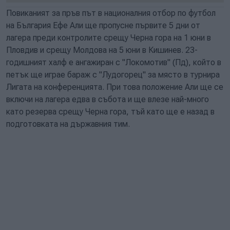
Повиканият за пръв път в националния отбор по футбол
на България Ефе Али ще пропусне първите 5 дни от
лагера преди контролите срещу Черна гора на 1 юни в
Пловдив и срещу Молдова на 5 юни в Кишинев. 23-
годишният халф е ангажиран с "Локомотив" (Пд), който в
петък ще играе бараж с "Лудогорец" за място в турнира
Лигата на конференцията. При това положение Али ще се
включи на лагера едва в събота и ще влезе най-много
като резерва срещу Черна гора, тъй като ще е назад в
подготовката на държавния тим.