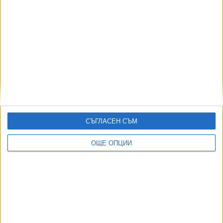
05 Юни 2026
Националите излизат срещу Молдова с
увереност в прогреса си
04 Юни 2026
СЪГЛАСЕН СЪМ
Още по темата
ОЩЕ ОПЦИИ
ОЩЕ НОВИНИ ОТ СПОРТ
Четвърта българска шахматистка в историята стана
международен майстор
04 Авг. 2026
Гимнастичка №1 на България остава извън строя 1,5 г.