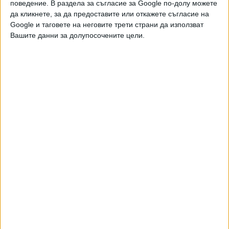
05 Авг. 2026
поведение. В раздела за съгласие за Google по-долу можете
да кликнете, за да предоставите или откажете съгласие на
Google и таговете на неговите трети страни да използват
Вашите данни за долупосочените цели.
Бургас прави нов голям парк край морето
12 Юли 2026
Дъждът наводни магистрала и къщи
17 Май 2026
Дете влезе в ролята на кондуктор в бургаски
автобус
12 Май 2026