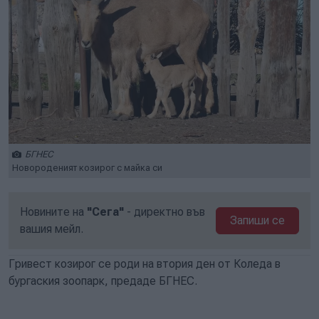
БГНЕС
Новороденият козирог с майка си
Новините на
"Сега"
- директно във
Запиши се
вашия мейл.
Гривест козирог се роди на втория ден от Коледа в
бургаския зоопарк, предаде БГНЕС.