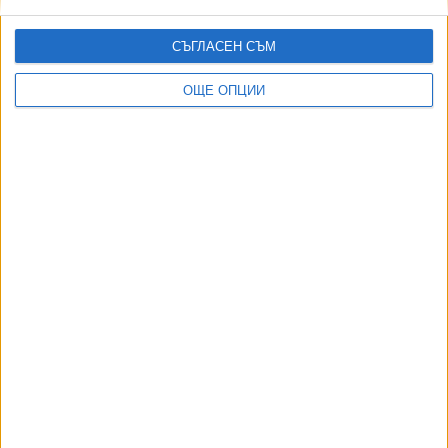
Защо Сеута се превърна в гореща миграционна точка?
01 Авг. 2026
СЪГЛАСЕН СЪМ
ТУШ
Разгледай всички
ОЩЕ ОПЦИИ
АВТОРИ