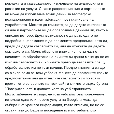
рекламата и съдържанието, изследване на аудиторията и
Рогата на гривестия козирог могат да достигнат до 50
развитие на услуги.
С ваше разрешение ние и партньорите
см дължина.
ни може да използваме точни данни за географско
позициониране и идентификация чрез сканиране на
Последвайте ни и в
устройството. Можете да кликнете, за да дадете съгласието
си ние и партньорите ни да обработваме данните ви, както е
описано по-горе. Друга възможност е да разгледате по-
Ако искате да подкрепите независимата
подробна информация и да промените предпочитанията си,
и качествена журналистика в “Сега”,
преди да дадете съгласието си, или да откажете да дадете
можете да направите дарение през
съгласието си.
Моля, обърнете внимание, че за част от
PayPal
начините на обработване на личните ви данни може да не се
изисква съгласието ви, но имате право да възразите срещу
,
,
Ключови думи:
козирог
зоопарк
Бургас
обработването им по тези начини. Предпочитанията ви ще
са в сила само за този уебсайт. Можете да промените своите
предпочитания или да оттеглите съгласието си по всяко
време, като се върнете на този сайт и кликнете върху бутона
"Поверителност" в долната част на уеб страницата.
Моля, забележете също, че този уебсайт/това приложение
Още новини по темата
използва една или повече услуги на Google и може да
Лесотехническият университет открива филиал
събира и съхранява информация, която включва, но не се
в Бургас
ограничава до Вашето посещение или потребителско