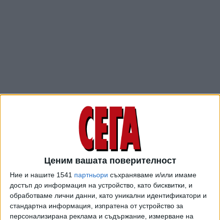
„Снощи се роди козирогчето. На цвят малкото е пясъчно
кафяво. Произходът му е африкански. Майка му се грижи
старателно за него още от момента на раждането”,
съобщи управителят на зоопарка Кръстьо Дъбов.
Ценим вашата поверителност
Ние и нашите 1541
партньори
съхраняваме и/или имаме
Гривестият козирог е наричан още и гривест козел. Той
достъп до информация на устройство, като бисквитки, и
обитава скалистите планински масиви на Северна
обработваме лични данни, като уникални идентификатори и
Африка.
стандартна информация, изпратена от устройство за
персонализирана реклама и съдържание, измерване на
С напредването на възрастта козината им потъмнява.