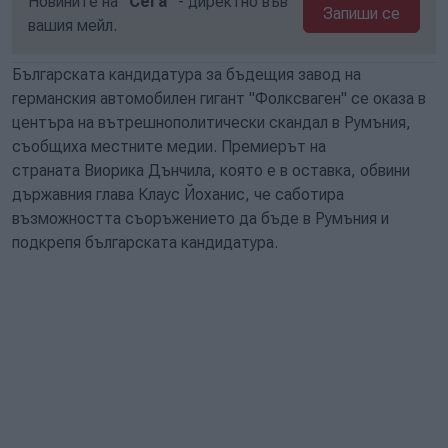
Новините на
"Сега"
- директно във
Запиши се
вашия мейл.
Българската кандидатура за бъдещия завод на
германския автомобилен гигант "Фолксваген" се оказа в
центъра на вътрешнополитически скандал в Румъния,
съобщиха местните медии. Премиерът на
страната Виорика Дънчила, която е в оставка, обвини
държавния глава Клаус Йоханис, че саботира
възможността съоръжението да бъде в Румъния и
подкрепя българската кандидатура.