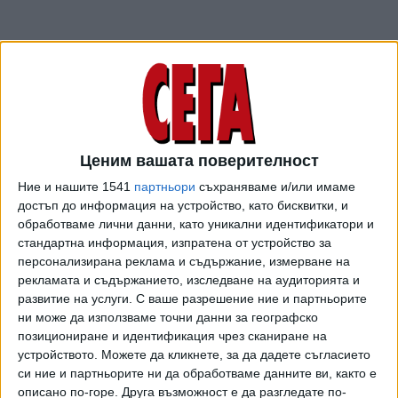
В интервю за местния тв канал Ди Си Нюз Дънчила
заяви, че Европейската народна партия (ЕНП) е
изпратила писмо, с което подкрепя изграждане на
завода в България, а не в Румъния, въпреки че страната й
Ценим вашата поверителност
предлагала по-добри условия. Тя припомни, че
Ние и нашите 1541
партньори
съхраняваме и/или имаме
Национално-либералната партия (НЛП) на Йоханис е член
достъп до информация на устройство, като бисквитки, и
на ЕНП. "Обсъждахме проекта, дори министърът на
обработваме лични данни, като уникални идентификатори и
търговията бе в Германия и говори с борда на
стандартна информация, изпратена от устройство за
"Фолксваген". Имаме най-изгодни условия за инвестиция.
персонализирана реклама и съдържание, измерване на
Но за съжаление нямаме необходимата подкрепа",
рекламата и съдържанието, изследване на аудиторията и
твърди Дънчила.
развитие на услуги.
С ваше разрешение ние и партньорите
ни може да използваме точни данни за географско
В началото на октомври председателят на групата на
позициониране и идентификация чрез сканиране на
ЕНП в Европарламента Манфред Вебер пише писмо, с
устройството. Можете да кликнете, за да дадете съгласието
си ние и партньорите ни да обработваме данните ви, както е
което настоява "ЕК да проучи отблизо реда и условията,
описано по-горе. Друга възможност е да разгледате по-
при които се сключва това споразумение, и да се