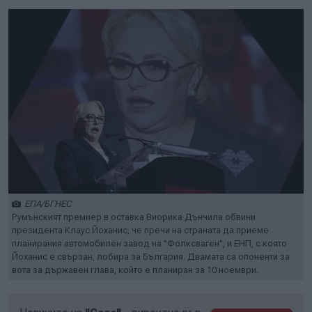
ЕПА/БГНЕС
Румънският премиер в оставка Виорика Дънчила обвини
президента Клаус Йоханис, че пречи на страната да приеме
планирания автомобилен завод на "Фолксваген", и ЕНП, с която
Йоханис е свързан, лобира за България. Двамата са опоненти за
вота за държавен глава, който е планиран за 10 ноември.