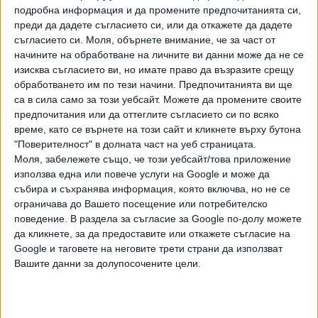
подробна информация и да промените предпочитанията си,
предприемат необходимите стъпки за прилагане на
преди да дадете съгласието си, или да откажете да дадете
равнопоставени условия". То беше адресирано до
съгласието си.
Моля, обърнете внимание, че за част от
председателя на ЕК Жан-Клод Юнкер и до Маргрете
начините на обработване на личните ви данни може да не се
Вестагер, комисар по въпросите на конкуренцията.
изисква съгласието ви, но имате право да възразите срещу
Вебер припомня, че България е била сред кандидатите
обработването им по тези начини. Предпочитанията ви ще
са в сила само за този уебсайт. Можете да промените своите
да приемат завода, но фирмата "е избрала Турция
предпочитания или да оттеглите съгласието си по всяко
заради благоприятния данъчен режим и поради
време, като се върнете на този сайт и кликнете върху бутона
значителните държавни субсидии, които ще бъдат
"Поверителност" в долната част на уеб страницата.
отпускани там".
Моля, забележете също, че този уебсайт/това приложение
използва една или повече услуги на Google и може да
Дънчила обвини Йоханис, че е одобрил писмото. "Г-н
събира и съхранява информация, която включва, но не се
Вебер е изпратил това писмо, с което подкрепят
ограничава до Вашето посещение или потребителско
България, и тогава се питам къде са членовете на НЛП,
поведение. В раздела за съгласие за Google по-долу можете
какво е направил президентът Клаус Йоханис? Той е
да кликнете, за да предоставите или откажете съгласие на
председател на НЛП и ни представлява на Европейските
Google и таговете на неговите трети страни да използват
Вашите данни за долупосочените цели.
съвети. Не можеше ли да разговаря, когато ходи на
Съвета, за да подкрепи Румъния? Не можа ли да говори с
лидера на групата на ЕНП, за да подкрепи Румъния?",
попита Дънчила. Тя и Йоханис са конкуренти на