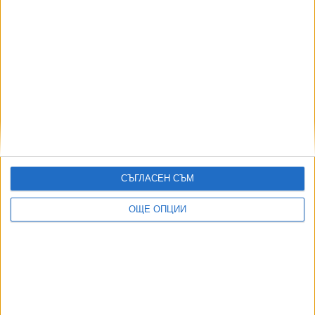
Румъния затвори ядрен блок заради ниското
ниво на Дунав
28 Юли 2026
Още по темата
ОЩЕ НОВИНИ ОТ ЧУЖБИНА
СЪГЛАСЕН СЪМ
Нацистки кораб изплува заради сушата в Дунав
ОЩЕ ОПЦИИ
03 Авг. 2026
Израелски съд спря плана за охрана на затвор с
крокодили
03 Авг. 2026
Индия се отказа от сделката за изтребители Су-57Е от
Русия