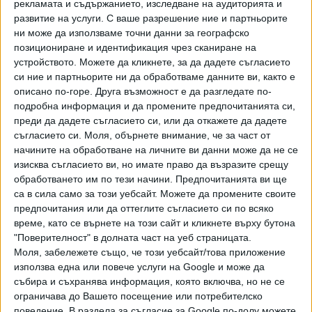
рекламата и съдържанието, изследване на аудиторията и
развитие на услуги.
С ваше разрешение ние и партньорите
ПОСЛЕ
Разгледай всички
ни може да използваме точни данни за географско
позициониране и идентификация чрез сканиране на
устройството. Можете да кликнете, за да дадете съгласието
си ние и партньорите ни да обработваме данните ви, както е
описано по-горе. Друга възможност е да разгледате по-
подробна информация и да промените предпочитанията си,
преди да дадете съгласието си, или да откажете да дадете
съгласието си.
Моля, обърнете внимание, че за част от
начините на обработване на личните ви данни може да не се
изисква съгласието ви, но имате право да възразите срещу
Хавайската Богородица заплака с фентанилови сълзи
обработването им по тези начини. Предпочитанията ви ще
са в сила само за този уебсайт. Можете да промените своите
Видео
Разгледай всички
предпочитания или да оттеглите съгласието си по всяко
време, като се върнете на този сайт и кликнете върху бутона
"Поверителност" в долната част на уеб страницата.
Моля, забележете също, че този уебсайт/това приложение
използва една или повече услуги на Google и може да
събира и съхранява информация, която включва, но не се
ограничава до Вашето посещение или потребителско
поведение. В раздела за съгласие за Google по-долу можете