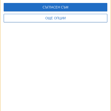
СЪГЛАСЕН СЪМ
ОЩЕ ОПЦИИ
ДОРОТЕЯ ДАЧКОВА:
Съдебна реформа може да започне със снимки на консервите от
село