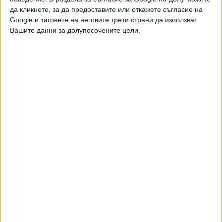
да кликнете, за да предоставите или откажете съгласие на
Google и таговете на неговите трети страни да използват
Вашите данни за долупосочените цели.
Двама кандидат-президенти се борят за любовта на
Радев
НАЙ-ЧЕТЕНИ
днес
седмица
месец
13348
Формира се „Ислямско НАТО“
07 Авг. 2026
8913
Зеленски е шести по рейтинг в Украйна
07 Авг. 2026
7655
Млад пилот на "МиГ-29" скочи на премиера заради липса на