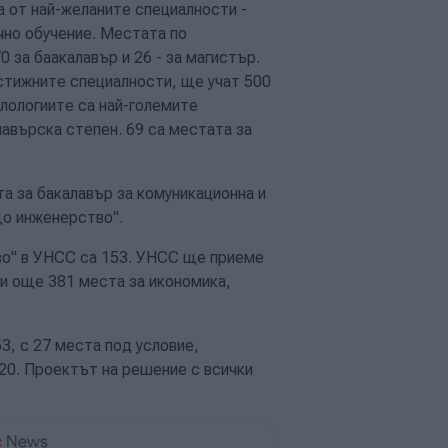
 от най-желаните специалности -
чно обучение. Местата по
0 за баакалавър и 26 - за магистър.
естижните специалности, ще учат 500
лологиите са най-големите
лавърска степен. 69 са местата за
а за бакалавър за комуникационна и
що инженерство".
во" в УНСС са 153. УНСС ще приеме
 и още 381 места за икономика,
3, с 27 места под условие,
20. Проектът на решение с всички