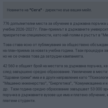
Новините на
"Сега"
- директно във вашия мейл.
776 допълнителни места за обучение в държавна поръчка 
учебна 2026-2027 г. План-приемът в държавните университ
приоритетни специалности, като най-голям е ръстът в "М
Това става ясно от публикувания за обществено обсъждан
на план-приема за новата учебна година. Тази процедура 
но не се очаква това да затрудни кампанията.
42 560 е общият брой на местата за държавна поръчка, ка
след завършено средно образование. Увеличение в места
"Здравни грижи" има и в други направления като "Психологи
"Машинно инженерство", "Енергетика", "Комуникацинна и 
др. Тази година средно образование завършват 53 000 з
поръчка в държавните вузове ще има и платено обучение, 
платени студенти.