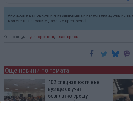
Ако искате да подкрепите независимата и качествена журналистика 
можете да направите дарение през PayPal
,
Ключови думи:
университети
план-прием
Още новини по темата
102 специалности във
вуз ще се учат
безплатно срещу
договор с фирма
27 Юни 2026
Колко е престижно да