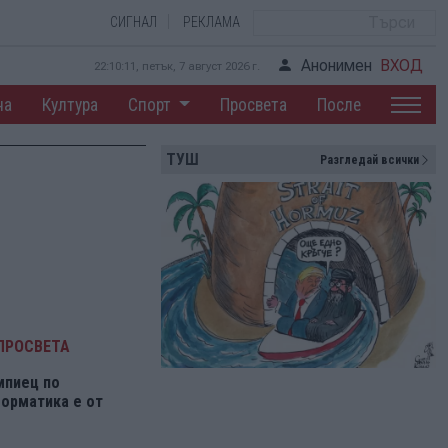
СИГНАЛ
РЕКЛАМА
Анонимен
ВХОД
22:10:12, петък, 7 август 2026 г.
на
Култура
Спорт
Просвета
После
ТУШ
Разгледай всички
ПРОСВЕТА
мпиец по
орматика е от