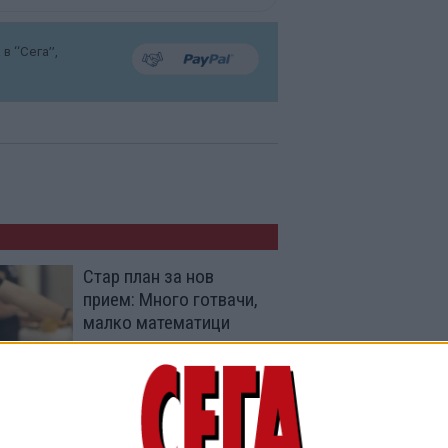
в “Сега”,
Стар план за нов
прием: Много готвачи,
малко математици
08 Юни 2026
Студентите учат