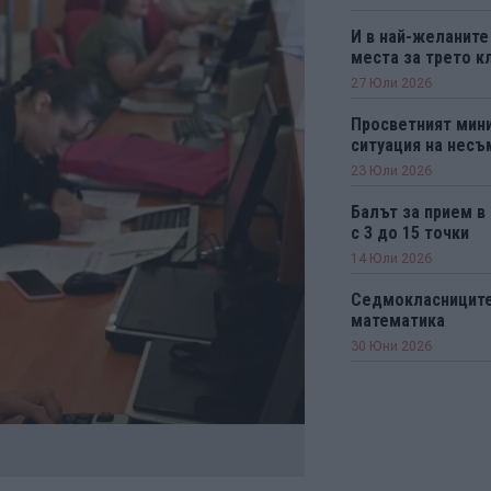
И в най-желаните
места за трето к
27 Юли 2026
Просветният мини
ситуация на нес
23 Юли 2026
Балът за прием в
с 3 до 15 точки
14 Юли 2026
Седмокласниците 
математика
30 Юни 2026