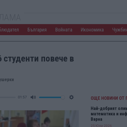
КЛАМА
блюдател
България
Войната
Икономика
Чужби
 студенти повече в
кушерки
01:57
ОЩЕ НОВИНИ ОТ 
Mute
Settings
Най-добрият оли
математика и инф
Варна
25 Юли 2026