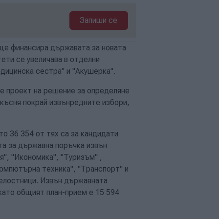
Запиши се
ще финансира държавата за новата
ети се увеличава в отделни
едицинска сестра" и "Акушерка".
е проект на решение за определяне
закъсня покрай извънредните избори,
то 36 354 от тях са за кандидати
та за държавна поръчка извън
я", "Икономика", "Туризъм" ,
компютърна техника", "Транспорт" и
релостници. Извън държавната
като общият план-прием е 15 594