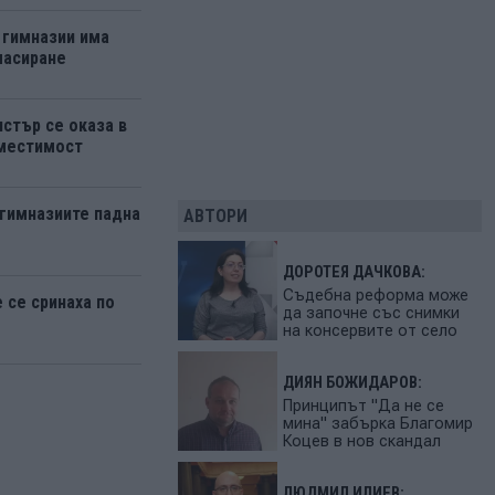
 гимназии има
ласиране
стър се оказа в
ъместимост
 гимназиите падна
АВТОРИ
ДОРОТЕЯ ДАЧКОВА:
Съдебна реформа може
се сринаха по
да започне със снимки
на консервите от село
ДИЯН БОЖИДАРОВ:
Принципът "Да не се
мина" забърка Благомир
Коцев в нов скандал
ЛЮДМИЛ ИЛИЕВ: