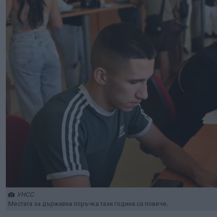
УНСС
Местата за държавна поръчка тази година са повече.