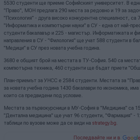
5530 студенти ще приеме Софийският университет. В една
"Право", МОН предлага 290 места за редовно и 19 за задо
"Психология" - друга високо конкурентна специалност, са 7
"Информатика и компютърни науки" в СУ - една от най-пр
студенти бакалавър и 225 - магистър. Информатиката и фи
направления в СУ - "Филология" ще учат 588 студенти в ба
"Медици" в СУ през новата учебна година.
3680 е общият брой на местата в ТУ-София. 540 са местат
компютърна техника, 460 студенти ще бъдат приети "Об
План-приемът за УНСС е 2584 студенти. Местата за "Пра
за новата учебна година 1430 бакалаври по икономика, има
които са предвидени под условие.
Местата за първокурсници в МУ-София в "Медицина" са 15
"Дентална медицина" ще учат 96 студенти, "Фармация" - 1
таблици по вузове може да се види на
strategy.bg.
Последвайте ни и в