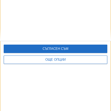
И в най-желаните гимназии има места за трето
класиране
27 Юли 2026
Излезе второто класиране за прием в 8. клас
СЪГЛАСЕН СЪМ
21 Юли 2026
ОЩЕ ОПЦИИ
Още по темата
ОЩЕ НОВИНИ ОТ ПРОСВЕТА
Най-добрият олимпиец по математика и информатика е
от Варна