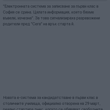
"Електронната система за записване за първи клас в
София се срина. Цялата информация, която бяхме
въвели, изчезна". За това сигнализираха разревожени
родители пред "Сега" на връх старта й.
Новата е-система за кандидатстване в първи клас в
столичните училища, официално отворена на 29 март,
реално стартира днес, когато се обявяват свободните