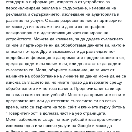
стандартна информация, изпратена от устройство за
които са ни дали, дават заето. Писахме и в обратната
персонализирана реклама и съдържание, измерване на
форма - не очаквам особена реакция от тях",
рекламата и съдържанието, изследване на аудиторията и
разсъждава бащата.
развитие на услуги.
С ваше разрешение ние и партньорите
ни може да използваме точни данни за географско
Сигнали има и от други родители. По техни наблюдения
позициониране и идентификация чрез сканиране на
устройството. Можете да кликнете, за да дадете съгласието
понякога подадената от тях информация отново се
си ние и партньорите ни да обработваме данните ви, както е
появява, но след неколкократно натискане на бутон
описано по-горе. Друга възможност е да разгледате по-
Refresh. При това обаче не им се дава възможност да
подробна информация и да промените предпочитанията си,
запишат избраните училища, за които да кандидатстват.
преди да дадете съгласието си, или да откажете да дадете
съгласието си.
Моля, обърнете внимание, че за част от
"В момента системата се обновява във връзка с
начините на обработване на личните ви данни може да не се
пускането на свободните места за първи клас! Молим да
изисква съгласието ви, но имате право да възразите срещу
имате търпение и да нe пускате безброй постове "Защo
обработването им по тези начини. Предпочитанията ви ще
не мога да вляза?". Не рефрешвайте и сайта много
са в сила само за този уебсайт. Можете да промените своите
много, оставете го намира за малко", написаха
предпочитания или да оттеглите съгласието си по всяко
време, като се върнете на този сайт и кликнете върху бутона
администраторите на фейсбук групата "Прием в първи
"Поверителност" в долната част на уеб страницата.
клас в София".
Моля, забележете също, че този уебсайт/това приложение
използва една или повече услуги на Google и може да
В "Сега" попита Столична община на какво се дължи
събира и съхранява информация, която включва, но не се