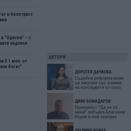
ът и белетрист
иев
в "Одисея" – с
ните надписи
АВТОРИ
и $ 1 млн. от
ани богат"
ДОРОТЕЯ ДАЧКОВА:
Съдебна реформа може
да започне със снимки
на консервите от село
ДИЯН БОЖИДАРОВ:
Принципът "Да не се
мина" забърка Благомир
Коцев в нов скандал
ЛЮДМИЛ ИЛИЕВ: