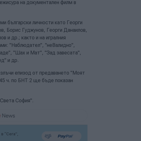
 режисура на документален филм в
ими български личности като Георги
в, Борис Гуджунов, Георги Данаилов,
 и др.; както и на игралния
ами: "Наблюдател", "неВалидно",
гаде", "Шах и Мат", "Зад завесата",
д" и др.
 излъчи епизод от предаването "Моят
.45 ч. по БНТ 2 ще бъде показан
"Света София".
в “Сега”,