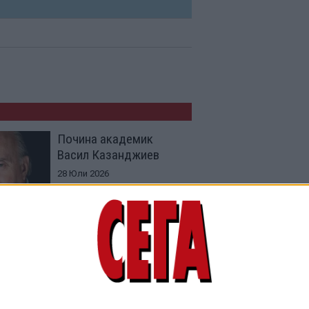
Почина академик
Васил Казанджиев
28 Юли 2026
Отиде си и певицата
Бони Тайлър
09 Юли 2026