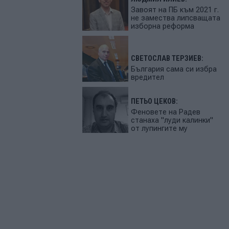
Завоят на ПБ към 2021 г.
не замества липсващата
изборна реформа
СВЕТОСЛАВ ТЕРЗИЕВ:
България сама си избра
вредител
ПЕТЬО ЦЕКОВ:
Феновете на Радев
станаха "луди калинки"
от лупингите му