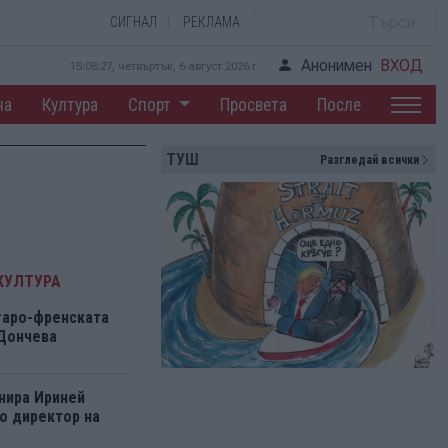
СИГНАЛ
РЕКЛАМА
Анонимен
ВХОД
15:08:27, четвъртък, 6 август 2026 г.
на
Култура
Спорт
Просвета
После
ТУШ
Разгледай всички
КУЛТУРА
гаро-френската
 Дончева
нира Ириней
о директор на