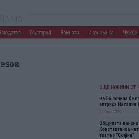
КЛАМА
блюдател
България
Войната
Икономика
Чужби
лезов
ОЩЕ НОВИНИ ОТ 
На 56 почина бъл
актриса Наталия
02 Авг. 2026
Общината пенсио
Константинов кат
театър "София"