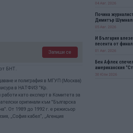
04 Авг. 2026
Почина журналист
Димитър Шумнал
05 Авг. 2026
И България влезе 
песента от финал
01 Авг. 2026
Запиши се
Бен Афлек спечел
американския "Ст
от БНТ.
30 Юли 2026
здаване и полиграфия в МГУП (Москва)
ежисура в НАТФИЗ "Кр.
и работи като експерт в Комитета за
дателски оригинали към "Българска
а". От 1989 до 1992 г. е режисьор
зия, „София кабел“, „Агенция