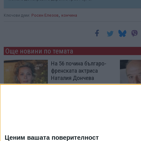
,
Ключови думи:
Росен Елезов
кончина
Още новини по темата
На 56 почина българо-
френската актриса
Наталия Дончева
02 Авг. 2026
Сам Нийл е починал от
пневмония
16 Юли 2026
Ценим вашата поверителност