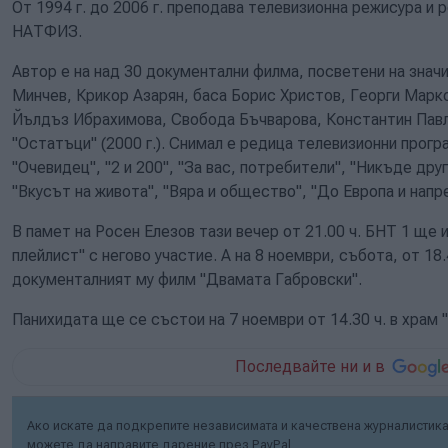
От 1994 г. до 2006 г. преподава телевизионна режисура и
НАТФИЗ.
Автор е на над 30 документални филма, посветени на знач
Минчев, Крикор Азарян, баса Борис Христов, Георги Марко
Йълдъз Ибрахимова, Свобода Бъчварова, Константин Павлов
"Остатъци" (2000 г.). Снимал е редица телевизионни прогр
"Очевидец", "2 и 200", "За вас, потребители", "Никъде дру
"Вкусът на живота", "Вяра и общество", "До Европа и напре
В памет на Росен Елезов тази вечер от 21.00 ч. БНТ 1 ще
плейлист" с негово участие. А на 8 ноември, събота, от 18
документалният му филм "Двамата Габровски".
Панихидата ще се състои на 7 ноември от 14.30 ч. в храм 
Последвайте ни и в
Ако искате да подкрепите независимата и качествена журналистика 
можете да направите дарение през PayPal