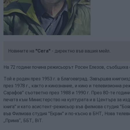
Новините на
"Сега"
- директно във вашия мейл.
На 72 години почина режисьорът Росен Елезов, съобщиха 
Той е роден през 1953 г. в Благоевград. Завършва книгои
през 1978 г., както и кинознание, и кино и телевизионна р
Сарафов" съответно през 1988 и 1990 г. През 80-те годин
печата към Министерство на културата и в Центъра за из
книга" и като асистент-режисьор във филмова студия "Боян
във Филмова студия "Екран" и по-късно в БНТ, Нова телеви
„Прима“, ББТ, BiT.