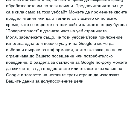
Според Халед Або Ел Хамд, говорител на
обработването им по тези начини. Предпочитанията ви ще
Министерството на Античността в Александрия,
са в сила само за този уебсайт. Можете да промените своите
при разкопките в Тапосирис Магна са открити и женска
предпочитания или да оттеглите съгласието си по всяко
погребална маска, осем листенца от златна корона и
време, като се върнете на този сайт и кликнете върху бутона
осем мраморни маски от гръцкия и римския период.
"Поверителност" в долната част на уеб страницата.
Моля, забележете също, че този уебсайт/това приложение
По-рано в храма вече са били намирани монети с образа
използва една или повече услуги на Google и може да
на кралица Клеопатра VII. Тя е последната
събира и съхранява информация, която включва, но не се
владетелка от гръцката династия на Птолемеите,
ограничава до Вашето посещение или потребителско
поведение. В раздела за съгласие за Google по-долу можете
управлявала Египет от 51 до 30 г. пр. н. е. След нейната
да кликнете, за да предоставите или откажете съгласие на
смърт Египет попада под римско управление.
Google и таговете на неговите трети страни да използват
Вашите данни за долупосочените цели.
Последвайте ни и в
Ако искате да подкрепите независимата
и качествена журналистика в “Сега”,
можете да направите дарение през
PayPal