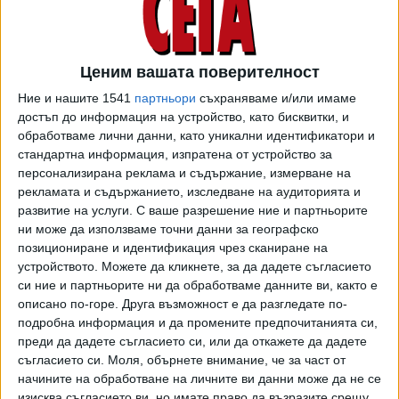
от тях са намерени амулети от златно фолио с формата
на езици. Древните египтяни вярвали, че това помага на
мъртвите, когато се изправят пред съда на владетеля
Ценим вашата поверителност
на отвъдното, бог Озирис.
Ние и нашите 1541
партньори
съхраняваме и/или имаме
Според ръководителя на разкопките, археологът от
достъп до информация на устройство, като бисквитки, и
обработваме лични данни, като уникални идентификатори и
университета в Санто Доминго Катлин Мартинес, върху
стандартна информация, изпратена от устройство за
една от покритите със специална мазилка мумии са
персонализирана реклама и съдържание, измерване на
открити позлатени изображения на Озирис, които
рекламата и съдържанието, изследване на аудиторията и
частично я покривали. Самата мазилка е направена от
развитие на услуги.
С ваше разрешение ние и партньорите
няколко слоя ленено платно, импрегнирани с лепило и
ни може да използваме точни данни за географско
покрити с гипс.
позициониране и идентификация чрез сканиране на
устройството. Можете да кликнете, за да дадете съгласието
Мартинес разкри още, че измазана с гипс глава на
си ние и партньорите ни да обработваме данните ви, както е
друга мумия е била украсена с позлатени изображения на
описано по-горе. Друга възможност е да разгледате по-
корона, рога и кобра. На гърдите ѝ е имало изображение
подробна информация и да промените предпочитанията си,
преди да дадете съгласието си, или да откажете да дадете
на огърлица с висулка под формата на глава на сокол -
съгласието си.
Моля, обърнете внимание, че за част от
символът на бога на небето и слънцето Хор.
начините на обработване на личните ви данни може да не се
изисква съгласието ви, но имате право да възразите срещу