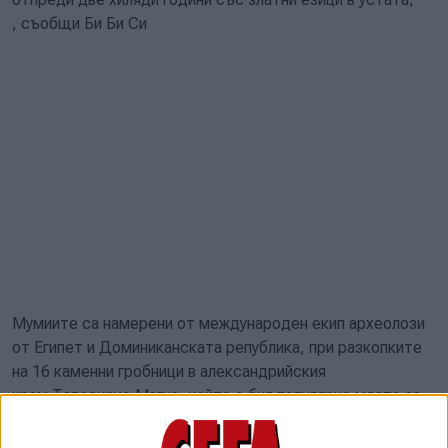
, съобщи Би Би Си
Мумиите са намерени от международен екип археолози
от Египет и Доминиканската република, при разкопките
на 16 каменни гробници в александрийския
храм Тапосирис Магна, който е бил популярно място за
погребения през гръцкия и римския период. Самите
мумии практически не са оцелели, но в устите на някои