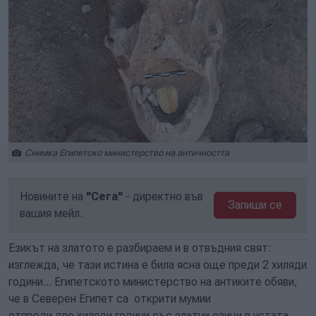
Снимка Египетско министерство на античността
Новините на
"Сега"
- директно във
Запиши се
вашия мейл.
Езикът на златото е разбираем и в отвъдния свят:
изглежда, че тази истина е била ясна още преди 2 хиляди
години... Египетското министерство на антиките обяви,
че в Северен Египет са открити мумии
отпреди две хиляди години със златни езици в устата,