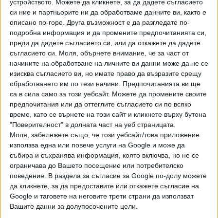
устройството. Можете да кликнете, за да дадете съгласието
повикал бърза помощ. Въпреки травмата и няколкото
си ние и партньорите ни да обработваме данните ви, както е
шева инцидентът не бил сериозен и знаменитостите
описано по-горе. Друга възможност е да разгледате по-
подробна информация и да промените предпочитанията си,
решили да не отлагат втората си сватбена церемония.
преди да дадете съгласието си, или да откажете да дадете
Известната двойка не е излязла с официално изявление
съгласието си.
Моля, обърнете внимание, че за част от
по случая.
начините на обработване на личните ви данни може да не се
изисква съгласието ви, но имате право да възразите срещу
https://www.dailymail.co.uk/news/article-
обработването им по тези начини. Предпочитанията ви ще
11128033/Ambulance-seen-speeding-JLo-Bens-
са в сила само за този уебсайт. Можете да промените своите
Georgia-property.html
предпочитания или да оттеглите съгласието си по всяко
време, като се върнете на този сайт и кликнете върху бутона
"Поверителност" в долната част на уеб страницата.
Моля, забележете също, че този уебсайт/това приложение
използва една или повече услуги на Google и може да
събира и съхранява информация, която включва, но не се
53-годишната Дженифър Лопес и 50-годишният Бен
ограничава до Вашето посещение или потребителско
Афлек имат общо 5 деца: 14-годишните близнаци на
поведение. В раздела за съгласие за Google по-долу можете
Джей Ло – момче и момиче, от брака й с певеца Марк
да кликнете, за да предоставите или откажете съгласие на
Антъни, двете дъщери на Афлек, съответно на 17 и 14
Google и таговете на неговите трети страни да използват
години, и 10-годишният му син – и тримата родени от
Вашите данни за долупосочените цели.
брака му с актрисата Дженифър Гарнър.