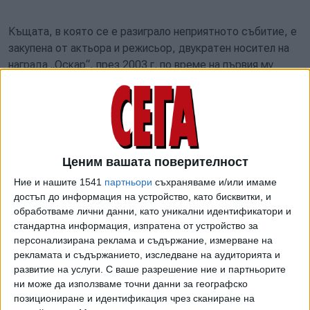
Къщата, в която се е разиграло неприятното събитие, е
закупена от актьора и режисьор, двукратен носител на
награда „Оскар“, през 2003 г. по време на първия му
годеж с Джей Ло. Сега двойката е планирала тридневни
тържества там след първото бракосъчетание в Лас
Вегас миналия месец, когато Лопес прие фамилното име
на съпруга си: Дженифър Афлек.
Линейката е пристигнала в имението и се е отправила
Ценим вашата поверителност
към болница в района на Савана, съобщили са за сп.
Ние и нашите 1541
партньори
съхраняваме и/или имаме
People от шерифството на окръг Либърти. На снимките,
достъп до информация на устройство, като бисквитки, и
получени от Daily Mail, се вижда как автомобилът на
обработваме лични данни, като уникални идентификатори и
„Спешна помощ“ излиза от имота, докато колата на Бен
стандартна информация, изпратена от устройство за
персонализирана реклама и съдържание, измерване на
Афлек го следва. Други кадри показват майката на
рекламата и съдържанието, изследване на аудиторията и
Афлек, Кристофър Ан Болд, напускаща болницата в
развитие на услуги.
С ваше разрешение ние и партньорите
инвалидна количка. Според Mirror, именно тя е била
ни може да използваме точни данни за географско
хоспитализираната. Изданието отбелязва, че самият
позициониране и идентификация чрез сканиране на
Афлек я намерил с дълбока рана на крака след падане и