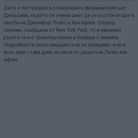
Дете е пострадало в резиденция в американския щат
Джорджия, където се очаква днес да се състои втората
сватба на Дженифър Лопес и Бен Афлек. Според
слухове, съобщени от New York Post, то е наранило
ръката си и е транспортирано в болница с линейка.
Подробности около инцидента не се разкриват и не е
ясно дали става дума за някое от децата на Лопес или
Афлек.