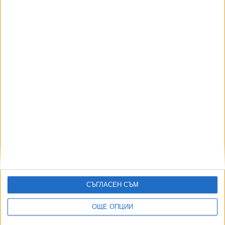
Полицията проверява голяма сватба в училищен
двор посред нощ
12 Юли 2026
Четирима души бяха ранени при сблъсък на два
трамвая
04 Юни 2026
Още по темата
СЪГЛАСЕН СЪМ
ОЩЕ НОВИНИ ОТ КУЛТУРА
ОЩЕ ОПЦИИ
Бандерас: Инфарктът е най-хубавото, което ми се е