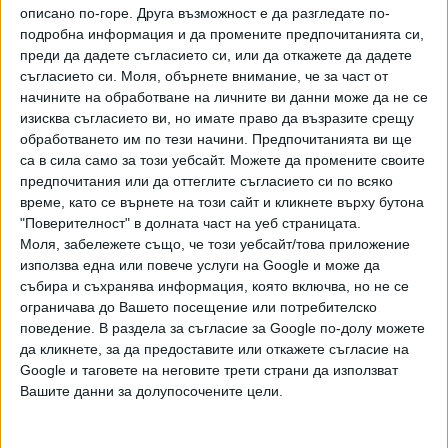
(съответно 175 и 200 Nm въртящ момент). После идва
описано по-горе. Друга възможност е да разгледате по-
бензиновият 1.5 TSI, развиващ 150 к.с. и 250 Nm,
подробна информация и да промените предпочитанията си,
следван от дизеловият 1.6 TDI със 115 к.с. и 250 Nm. За
преди да дадете съгласието си, или да откажете да дадете
някои пазари е предвиден и метанов 1.0 G-TEC двигател
съгласието си.
Моля, обърнете внимание, че за част от
(90 к.с. и 145 Nm).
начините на обработване на личните ви данни може да не се
изисква съгласието ви, но имате право да възразите срещу
Предаването на движението е само предно, а
обработването им по тези начини. Предпочитанията ви ще
скоростните кутии са две механични (с 5 и 6 предавки),
са в сила само за този уебсайт. Можете да промените своите
предпочитания или да оттеглите съгласието си по всяко
както и една роботизирана DSG трансмисия със 7
време, като се върнете на този сайт и кликнете върху бутона
скорости. Skoda Kamiq разполага със система за
"Поверителност" в долната част на уеб страницата.
поведение на пътя Driving Mode Select. Тя има режими
Моля, забележете също, че този уебсайт/това приложение
Normal, Sport, Eco, Individual, както и една със снижено с
използва една или повече услуги на Google и може да
10 мм окачване - Sport Chassis Control, със спортни
събира и съхранява информация, която включва, но не се
амортисьори на настройките.
ограничава до Вашето посещение или потребителско
поведение. В раздела за съгласие за Google по-долу можете
Като опции за третия кросоувър на чехите се предлага
да кликнете, за да предоставите или откажете съгласие на
защита на долната част на автомобила, която да го
Google и таговете на неговите трети страни да използват
Вашите данни за долупосочените цели.
предпазва от повреда при движение по тежък терен.
Засега от компанията не съобщават колко ще бъде
пътният просвет на автомобила.