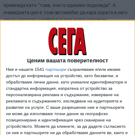
превежда като "това, което идеално подхожда". А
очевидната цел е този автомобил да кара хората в него
да се чувстват комфортно във всяка ситуация.
Като габарити Kamiq леко отстъпва на хечбека Skoda
Scala, на чиято база е конструиран. Дължината му е 4341
мм, широчината - 1793 мм, а височината - 1531 мм.
Разстоянието между двете оси пък възлиза на 2651 мм.
Ценим вашата поверителност
Обемът на багажника също е по-малък от този на Scala -
400 литра (467 при хечбека), като при свалени седалки
Ние и нашите 1541
партньори
съхраняваме и/или имаме
той се увеличава до 1395.
достъп до информация на устройство, като бисквитки, и
обработваме лични данни, като уникални идентификатори и
Чехите отново залагат на системата Simply Clever, която
стандартна информация, изпратена от устройство за
включва голям брой хитроумни решения за съхранения на
персонализирана реклама и съдържание, измерване на
рекламата и съдържанието, изследване на аудиторията и
допълнителни вещи в салона.
развитие на услуги.
С ваше разрешение ние и партньорите
Силовите агрегати при Scala и Kamiq обаче са напълно
ни може да използваме точни данни за географско
позициониране и идентификация чрез сканиране на
идентични. Най-ниско в гамата се нарежда 1,0-литровият
устройството. Можете да кликнете, за да дадете съгласието
бензинов TSI двигател с мощност 95 или 115 к.с.
си ние и партньорите ни да обработваме данните ви, както е