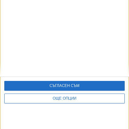
Класация на най-досадните (и опасни) екстри в
колите
28 Юли 2026
Най-добрите 10-годишни автомобили на старо
25 Юли 2026
СЪГЛАСЕН СЪМ
ОЩЕ ОПЦИИ
Още по темата
ОЩЕ НОВИНИ ОТ АВТОМОБИЛИ