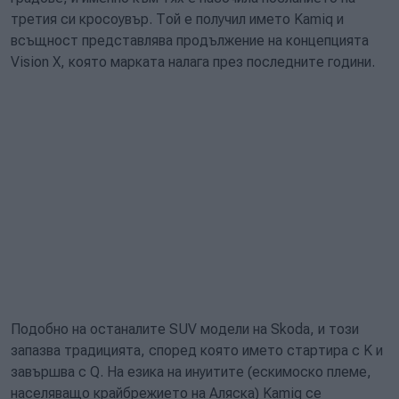
третия си кросоувър. Той е получил името Kamiq и
всъщност представлява продължение на концепцията
Vision X, която марката налага през последните години.
Подобно на останалите SUV модели на Skoda, и този
запазва традицията, според която името стартира с K и
завършва с Q. На езика на инуитите (ескимоско племе,
населяващо крайбрежието на Аляска) Kamiq се