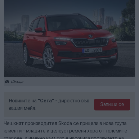
Шкода
Новините на
"Сега"
- директно във
Запиши се
вашия мейл.
Чешкият производител Skoda се прицели в нова група
клиенти - младите и целеустремени хора от големите
градове, и именно към тях е насочила посланието на