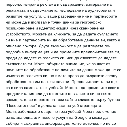
Kodiaq
, въпреки нейната популярност на европейския
персонализирана реклама и съдържание, измерване на
пазар. Причината е, че 2,0-литровият дизелов мотор с
рекламата и съдържанието, изследване на аудиторията и
развитие на услуги.
С ваше разрешение ние и партньорите
две турбини, който развива 240 к.с., е неизгоден от
ни може да използваме точни данни за географско
гледна точка на новите екостандарти.
позициониране и идентификация чрез сканиране на
устройството. Можете да кликнете, за да дадете съгласието
Производството на кросоувъра ще бъде спряно през
си ние и партньорите ни да обработваме данните ви, както е
есента, но преди това
описано по-горе. Друга възможност е да разгледате по-
подробна информация и да промените предпочитанията си,
преди да дадете съгласието си, или да откажете да дадете
съгласието си.
Моля, обърнете внимание, че за част от
Skoda ще предложи "прощална" версия на модела,
начините на обработване на личните ви данни може да не се
изисква съгласието ви, но имате право да възразите срещу
обработването им по тези начини. Предпочитанията ви ще
която ще получи името Challenge. Поръчки за нея вече
са в сила само за този уебсайт. Можете да промените своите
предпочитания или да оттеглите съгласието си по всяко
се приемат на пазара в Чехия, като там тя ще струва над
време, като се върнете на този сайт и кликнете върху бутона
1,4 млн. крони (50 840 евро). Автомобилът ще се
"Поверителност" в долната част на уеб страницата.
отличава с по-богато оборудване, което включва камери
Моля, забележете също, че този уебсайт/това приложение
за кръгово наблюдение и тризонов климатик. От
използва една или повече услуги на Google и може да
Chalenge ще бъдат произведени само 300 бройки.
събира и съхранява информация, която включва, но не се