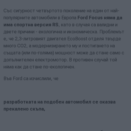
Със сигурност четвъртото поколение на един от най-
популярните автомобили в Европа
Ford Focus няма да
има спортна версия RS
, като в случая са валидни и
двете причини - екологична и икономическа. Проблемът
е, че 2,3-литровият двигател EcoBoost отделя твърде
много CO2, а модернизирането му и постигането на
същата (или по-голяма) мощност може да стане само с
допълнителен електромотор. В противен случай той
няма как да стане по-екологичен.
Във Ford са изчислили, че
разработката на подобен автомобил се оказва
прекалено скъпа,