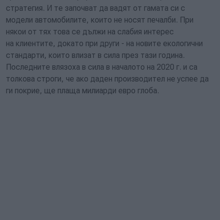
стратегия. И те започват да вадят от гамата си с
модели автомобилите, които не носят печалби. При
някои от тях това се дължи на слабия интерес
на клиентите, докато при други - на новите екологични
стандарти, които влизат в сила през тази година.
Последните влязоха в сила в началото на 2020 г. и
са
толкова строги, че
ако даден производител не успее да
ги покрие,
ще плаща милиарди евро глоба.