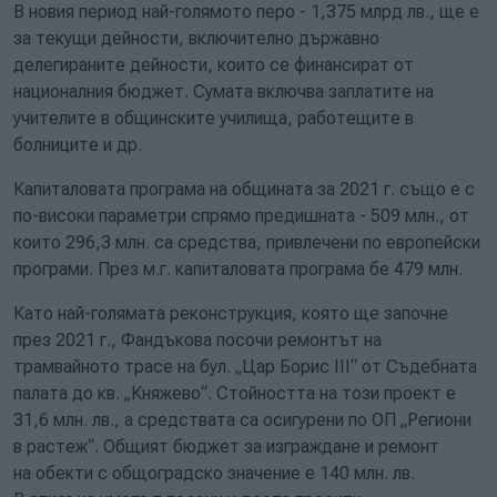
В новия период най-голямото перо - 1,375 млрд лв., ще е
за текущи дейности, включително държавно
делегираните дейности, които се финансират от
националния бюджет. Сумата включва заплатите на
учителите в общинските училища, работещите в
болниците и др.
Капиталовата програма на общината за 2021 г. също е с
по-високи параметри спрямо предишната - 509 млн., от
които 296,3 млн. са средства, привлечени по европейски
програми. През м.г. капиталовата програма бе 479 млн.
Като най-голямата реконструкция, която ще започне
през 2021 г., Фандъкова посочи ремонтът на
трамвайното трасе на бул. „Цар Борис III“ от Съдебната
палата до кв. „Княжево“. Стойността на този проект е
31,6 млн. лв., а средствата са осигурени по ОП „Региони
в растеж“. Общият бюджет за изграждане и ремонт
на обекти с общоградско значение е 140 млн. лв.