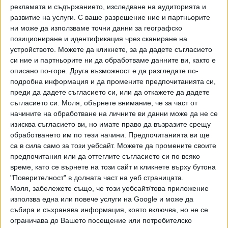
ключови за кварталите улици и булеварди. Като примери
рекламата и съдържанието, изследване на аудиторията и
за места, които през 2021 г. ще се работи, тя посочи:
развитие на услуги.
С ваше разрешение ние и партньорите
бул. „Първа Българска армия“, ул. „Кукуш“, тунела за
ни може да използваме точни данни за географско
„Люлин“, тунела на НДК, бул. „Царица Йоанна“ заедно с
позициониране и идентификация чрез сканиране на
трамвайния път, ул. „Чепинско шосе“.
устройството. Можете да кликнете, за да дадете съгласието
си ние и партньорите ни да обработваме данните ви, както е
За поредна година Фандъкова отличи "влизането в
описано по-горе. Друга възможност е да разгледате по-
подробна информация и да промените предпочитанията си,
кварталите" като приоритет на бюджета на Столична
преди да дадете съгласието си, или да откажете да дадете
община. За изграждане и ремонт на тротоари и
съгласието си.
Моля, обърнете внимание, че за част от
квартални улици в София се предвиждат 50 млн. лв. През
начините на обработване на личните ви данни може да не се
2020 г. сумата по същото перо бе със 7 млн. по-малко,
изисква съгласието ви, но имате право да възразите срещу
като в хода на годината тя бе намалена допълнително
обработването им по тези начини. Предпочитанията ви ще
заради пандемията. Днес Фандъкова заяви, че чрез
са в сила само за този уебсайт. Можете да промените своите
новия бюджет намалението се компенсира. Според нея
предпочитания или да оттеглите съгласието си по всяко
време, като се върнете на този сайт и кликнете върху бутона
кметове на райони, които както и през 2020 г. ще имат
"Поверителност" в долната част на уеб страницата.
общо 10 млн. лв. за реализиране на собствени
Моля, забележете също, че този уебсайт/това приложение
проекти, инвестират най-вече в ремонт на тротоари,
използва една или повече услуги на Google и може да
оформяне на паркинги и квартални улици.
събира и съхранява информация, която включва, но не се
ограничава до Вашето посещение или потребителско
Фандъкова обърна специално внимание на планирани