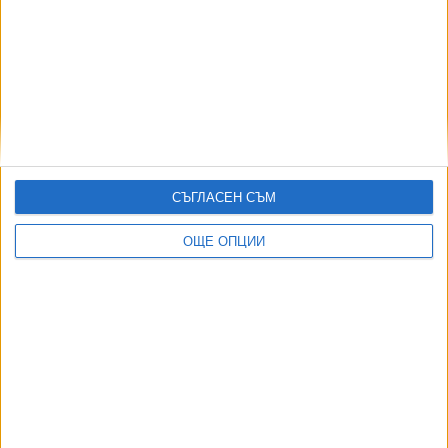
,
,
Ключови думи:
Столична община
Йорданка Фандъкова
капиталова
,
програма
бюджет на София
Още новини по темата
СЪГЛАСЕН СЪМ
София обяви конкурс за главен архитект
27 Юли 2026
ОЩЕ ОПЦИИ
"Цар Освободител" става пешеходен през
уикендите на август
16 Юли 2026