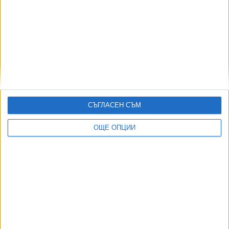
Сметната палата проверява Пеевски за
конфликт на интереси
05 Авг. 2026
Десислава Атанасова не бърза да съди
СЪГЛАСЕН СЪМ
Демерджиев заради полета с Пеевски
04 Авг. 2026
ОЩЕ ОПЦИИ
Още по темата
ОЩЕ НОВИНИ ОТ БЪЛГАРИЯ
НОИ обяви нови промени при осигуровките