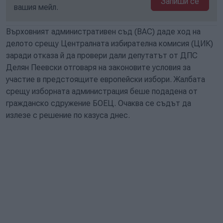
Запиши се
вашия мейл.
Върховният административен съд (ВАС) даде ход на
делото срещу Централната избирателна комисия (ЦИК)
заради отказа й да провери дали депутатът от ДПС
Делян Пеевски отговаря на законовите условия за
участие в предстоящите европейски избори. Жалбата
срещу изборната администрация беше подадена от
гражданско сдружение БОЕЦ. Очаква се съдът да
излезе с решение по казуса днес.