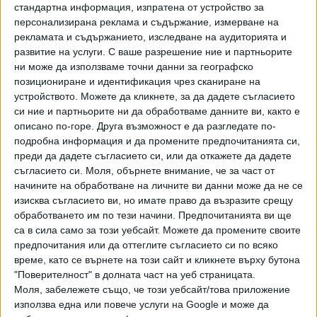
стандартна информация, изпратена от устройство за
хотел „Берлин“. На това основание от БОЕЦ поискаха да
персонализирана реклама и съдържание, измерване на
бъде потърсено съдействието на компетентните
рекламата и съдържанието, изследване на аудиторията и
държавни органи, за да се установи дали Пеевски
развитие на услуги.
С ваше разрешение ние и партньорите
действително живее у нас или другаде в ЕС и ако не
ни може да използваме точни данни за географско
отговаря на това изискване, изборната му регистрация
позициониране и идентификация чрез сканиране на
да бъде заличена.
устройството. Можете да кликнете, за да дадете съгласието
си ние и партньорите ни да обработваме данните ви, както е
Комисарите обаче на практика отказаха да разгледат
описано по-горе. Друга възможност е да разгледате по-
сигнала по същество и да излязат с официално решение.
подробна информация и да промените предпочитанията си,
Вместо това изпратиха на сдружението писмо, в което
преди да дадете съгласието си, или да откажете да дадете
съгласието си.
Моля, обърнете внимание, че за част от
обявиха, че депутатът от ДПС е бил проверен от
начините на обработване на личните ви данни може да не се
дирекция ГРАО към регионалното министерство, също
изисква съгласието ви, но имате право да възразите срещу
както останалите кандидати, и нередности не са били
обработването им по тези начини. Предпочитанията ви ще
открити. Достатъчно било, че според подадените от
са в сила само за този уебсайт. Можете да промените своите
движението документи Пеевски има постоянен и
предпочитания или да оттеглите съгласието си по всяко
настоящ адрес в България, смятат в ЦИК.
време, като се върнете на този сайт и кликнете върху бутона
"Поверителност" в долната част на уеб страницата.
Миналата седмица от БОЕЦ внесоха касационна жалба
Моля, забележете също, че този уебсайт/това приложение
във ВАС срещу отказа на ЦИК да се задейства. „Има
използва една или повече услуги на Google и може да